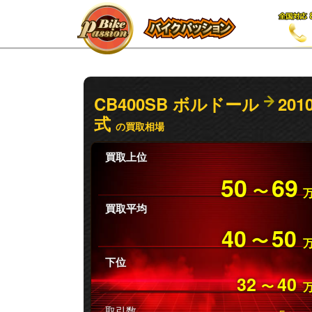
CB400SB ボルドール
201
式
の買取相場
買取上位
50
69
〜
買取平均
40
50
〜
下位
32
40
〜
取引数