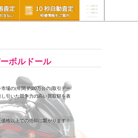
ーパーボルドール
場の(年間 約20万台の)取引デー
差し引いた競争力の高い買取額を表
正価格以上での売却に繋がります！