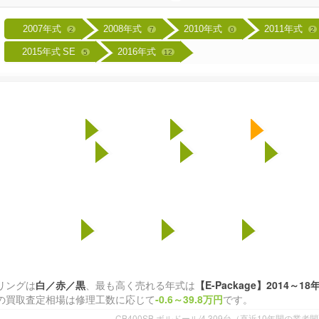
2007年式
2008年式
2010年式
2011年式
2
7
0
2
2015年式 SE
2016年式
5
12
NC42型 【2007～19年式】
185
2007年式
2008年式
2010年式
2011年式
13
20
5
2012年式 SE
2014年式
2016年式
2018
2
24
18
＜Eパッケージ＞ 【2014～18年式】
1
2014年式
2016年式
2018年式
0
0
1
リングは
白／赤／黒
、最も高く売れる年式は
【E-Package】2014～18
の買取査定相場は修理工数に応じて
-0.6～39.8万円
です。
CB400SB ボルドール/4,309台（直近10年間の