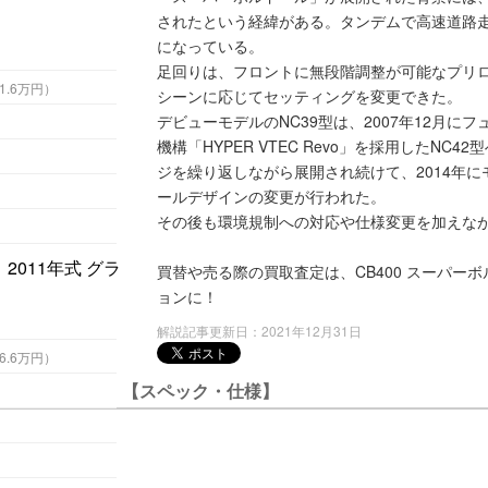
されたという経緯がある。タンデムで高速道路
になっている。
足回りは、フロントに無段階調整が可能なプリ
 （税込91.6万円）
シーンに応じてセッティングを変更できた。
デビューモデルのNC39型は、2007年12月に
機構「HYPER VTEC Revo」を採用したN
ジを繰り返しながら展開され続けて、2014年に
ールデザインの変更が行われた。
その後も環境規制への対応や仕様変更を加えな
買替や売る際の買取査定は、CB400 スーパー
ョンに！
解説記事更新日：2021年12月31日
 （税込86.6万円）
【スペック・仕様】