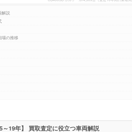
両解説
式
相場の推移
CB400スーパーボルドール【2005～19年】 買取査定に役立つ車両解説