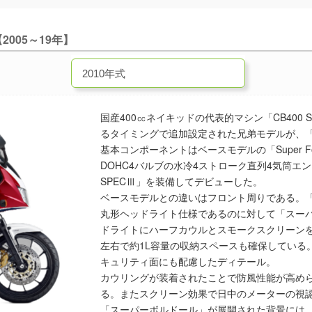
005～19年】
国産400㏄ネイキッドの代表的マシン「CB400 Su
るタイミングで追加設定された兄弟モデルが、「
基本コンポーネントはベースモデルの「Super 
DOHC4バルブの水冷4ストローク直列4気筒エン
SPECⅢ」を装備してデビューした。
ベースモデルとの違いはフロント周りである。「Su
丸形ヘッドライト仕様であるのに対して「スー
ドライトにハーフカウルとスモークスクリーン
左右で約1L容量の収納スペースも確保している
キュリティ面にも配慮したディテール。
カウリングが装着されたことで防風性能が高め
る。またスクリーン効果で日中のメーターの視
「スーパーボルドール」が展開された背景には、