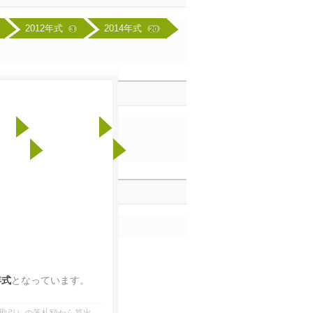
2012年式
2014年式
3
20
2012年式
21
19
年式
2019年式
11
44
年式
となっています。
業者間取引）の落札額から算出