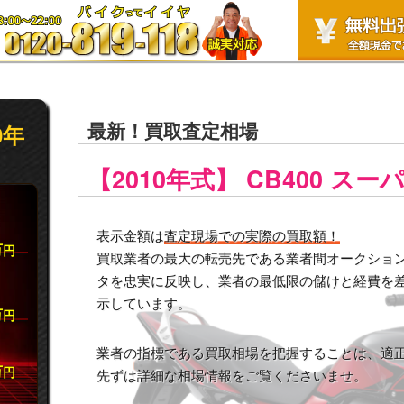
最新！買取査定相場
0年
【2010年式】 CB400 ス
表示金額は
査定現場での実際の買取額！
万
円
買取業者の最大の転売先である業者間オークション市
タを忠実に反映し、業者の最低限の儲けと経費を
示しています。
万
円
業者の指標である買取相場を把握することは、適
万
円
先ずは詳細な相場情報をご覧くださいませ。