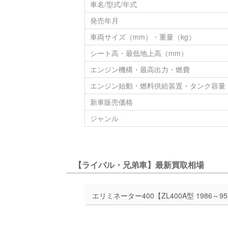
車名/型式/年式
発売年月
車両サイズ（mm）・重量（kg）
シート高・最低地上高（mm）
エンジン機構・最高出力・燃費
エンジン始動・燃料供給装置・タンク容量
新車販売価格
ジャンル
【ライバル・兄弟車】最新買取相場
エリミネーター400【ZL400A型 1986～9