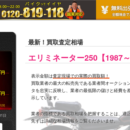
最新！買取査定相場
エリミネーター250【1987～
万
円
表示金額は
査定現場での実際の買取額！
買取業者の最大の転売先である業者間オークション市
タを忠実に反映し、業者の最低限の儲けと経費を
万
円
示しています。
月間
業者の指標である買取相場を把握することは、適
31日
先ずは詳細な相場情報をご覧くださいませ。