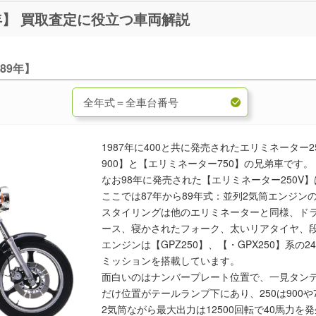
エリミネーター250【1987～89年】 買取査定に役立つ車両解説
89年】
1987年に400と共に発売されたエリミネーター
900】と【エリミネーター750】の兄弟車です。
なお98年に発売された【エリミネーター250V
ここでは87年から89年式：並列2気筒エンジン
スタイリングは他のエリミネーターと同様、ド
ース、寝かされたフォーク、太いリアタイヤ、
エンジンは【GPZ250】、【・GPX250】系の2
ミッションを搭載しています。
面白いのはナンバープレート位置で、一見タンデ
だけ位置がテールランプ下にあり、250は900や
2気筒ながら最大出力は12500回転で40馬力