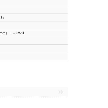
61
pm）・－km/1L