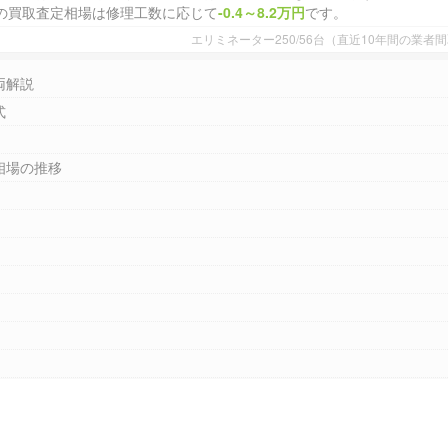
の買取査定相場は修理工数に応じて
-0.4～8.2万円
です。
エリミネーター250/56台（直近10年間の業
両解説
式
相場の推移