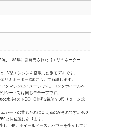
250は、85年に新発売された【エリミネーター
】は、V型エンジンを搭載した別モデルです。
のエリミネーター250について解説します。
ラッグマシンのイメージです。ロングホイールベ
段付シート等は同じモチーフです。
48cc水冷4ストDOHC並列2気筒で6段リターン式
ムシートの背もたれに見えるのがそれです。400
750と同位置にあります。
を発生し、長いホイールベースとパワーを生かしてど