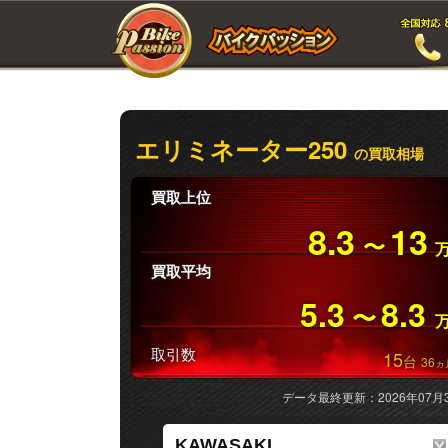
エリミネーター250
の買取相場
買取上位
8.3
13
〜
買取平均
5.3
8.3
〜
取引数
15
台
36
ヵ
データ最終更新：2026年07月