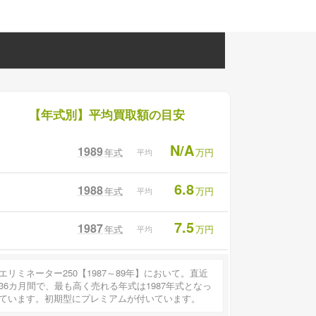
【年式別】平均買取額の目安
N/A
1989
年式
万円
平均
6.8
1988
年式
万円
平均
7.5
1987
年式
万円
平均
エリミネーター250【1987～89年】において。直近
36カ月間で、最も高く売れる年式は1987年式となっ
ています。初期型にプレミアムが付いています。