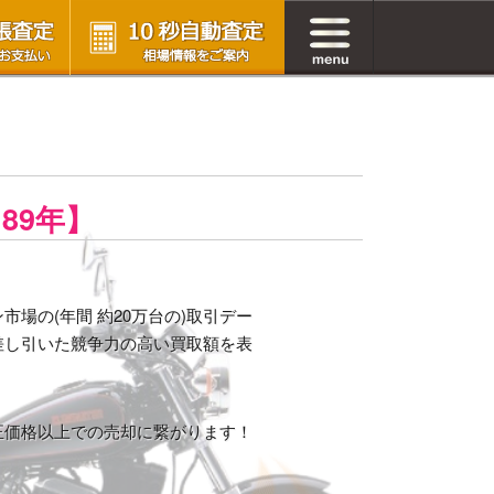
89年】
場の(年間 約20万台の)取引デー
差し引いた競争力の高い買取額を表
正価格以上での売却に繋がります！