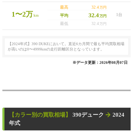
最高
32.4
万円
1〜2万
32.4
1台
km
平均
万円
最低
32.4
万円
【2024年式】390 DUKEにおいて。直近6カ月間で最も平均買取相場
が高いのは0〜4999kmの走行距離区分となっています。
※データ更新：2026年08月07日
【カラー別の買取相場】
390デューク
2024
年式