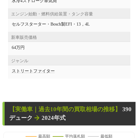
水冷4ストローク単気筒
エンジン始動・燃料供給装置・タンク容量
セルフスターター・Bosch製EFI・13，4L
新車販売価格
64万円
ジャンル
ストリートファイター
【
実働車
｜過去
10
年
間の買取相場の推移】
390
デューク
2024年式
最高額
平均落札額
最低額