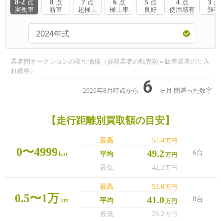
8-2
8
7
6
5
4
3
点
点
点
点
点
点
点
実働車
新車
超極上
極上車
良好
使用感有
難有
業者間オークションの取引価格（買取業者の転売額＝販売業者の仕入
れ価格）
6
2026年8月時点から
ヶ月
間遡った数字
【走行距離別買取額の目安】
最高
57.4
万円
0〜4999
49.2
6台
km
平均
万円
最低
42.2
万円
最高
51.6
万円
0.5〜1万
41.0
8台
km
平均
万円
最低
26.2
万円