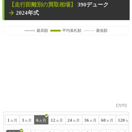
【走行距離別の買取相場】
390デューク
2024年式
最高額
平均落札額
最低額
【万円】
1
3
6
12
24
36
60
120
ヵ月
ヵ月
ヵ月
ヵ月
ヵ月
ヵ月
ヵ月
ヵ