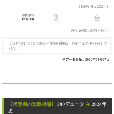
【2016年間 vs 2026年】
3
年間平均
台
取引台数
過去10年間の取引台数÷10
【2024年式】390 DUKEの平均買取相場は、対前年比で-4%下落して
います。
※データ更新：2026年08月07日
【状態別の買取相場】
390デューク
2024年
式