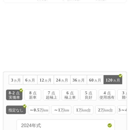
3
6
12
24
36
60
120
ヵ月
ヵ月
ヵ月
ヵ月
ヵ月
ヵ月
ヵ月
8-2
8
7
6
5
4
3
点
点
点
点
点
点
点
実働車
新車
超極上
極上車
良好
使用感有
難有
～0.5
～1
1
2
3～4
指定なし
万km
万km
万km台
万km台