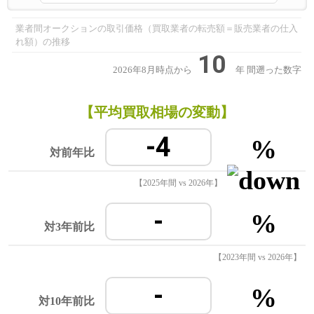
業者間オークションの取引価格（買取業者の転売額＝販売業者の仕入
れ額）の推移
10
2026年8月時点から
年
間遡った数字
【平均買取相場の変動】
-4
%
対前年比
【2025年間 vs 2026年】
-
%
対3年前比
【2023年間 vs 2026年】
-
%
対10年前比