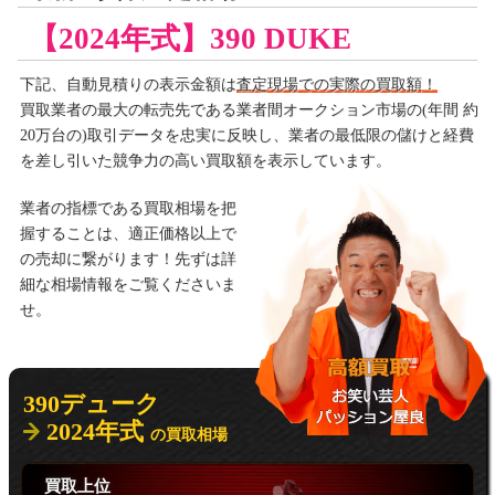
【2024年式】390 DUKE
下記、自動見積りの
表示金額は
査定現場での実際の買取額！
買取業者の最大の転売先である業者間オークション市場の(年間 約
20万台の)取引データを忠実に反映し、業者の最低限の儲けと経費
を差し引いた競争力の高い買取額を表示しています。
業者の指標である買取相場を把
握することは、適正価格以上で
の売却に繋がります！先ずは詳
細な相場情報をご覧くださいま
せ。
390デューク
2024年式
の買取相場
買取上位