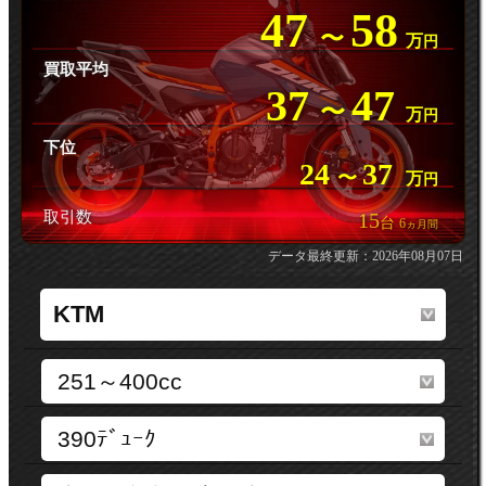
47
58
〜
万
円
買取平均
37
47
〜
万
円
下位
24
37
〜
万
円
取引数
15
台
6
ヵ月間
データ最終更新：2026年08月07日