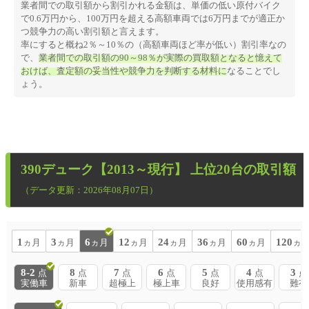
業者間での取引額から割引かれる金額は、単価の低い原付バイク
で0.6万円から、100万円を超える高額車両では6万円までが適正か
つ競争力の高い割引額と言えます。
率にすると概ね2％～10％の（高額車両ほど率が低い）割引率なの
で、
業者間での取引額の90～98％が実際の買取額となると憶えて
おけば、査定額の妥当性や競争力を判断する材料に
なることでし
ょう。
390デューク【2013～現行】
上位20台の取引額
（データ更新：2026年08月07日）
1
3
6
12
24
36
60
120
ヵ月
ヵ月
ヵ月
ヵ月
ヵ月
ヵ月
ヵ月
ヵ
8-2
8
7
6
5
4
3
点
点
点
点
点
点
点
実働車
新車
超極上
極上車
良好
使用感有
難有