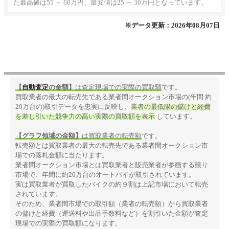
た最高値は55 ～ 60万円、最安値は25 ～ 30万円となっています。
※データ更新：2026年08月07日
【
自動査定
の金額】
は査定現場での実際の買取額
です。
買取業者の最大の転売先である業者間オークション市場の(年間 約
20万台の)取引データを忠実に反映し、
業者の最低限の儲けと経費
を差し引いた競争力の高い実際の買取額を表示
しています。
【グラフ領域の金額】
は買取業者の転売額
です。
転売額とは買取業者の最大の転売先である業者間オークション市
場での落札金額に当たります。
業者間オークション市場とは買取業者と販売業者が参画する競り
市場で、年間に約20万台のオートバイが取引されています。
実は買取業者が買取したバイクの約９割は上記市場において転売
されています。
そのため、業者間市場での取引額（業者の転売額）から買取業者
の儲けと経費（運送料や出品手数料など）を割引いた金額が査定
現場での実際の買取額になります。