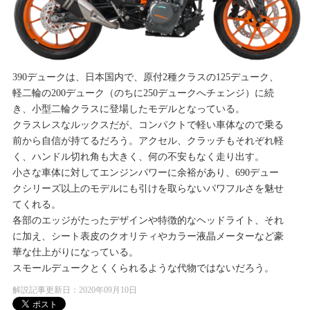
390デュークは、日本国内で、原付2種クラスの125デューク、
軽二輪の200デューク（のちに250デュークへチェンジ）に続
き、小型二輪クラスに登場したモデルとなっている。
クラスレスなルックスだが、コンパクトで軽い車体なので乗る
前から自信が持てるだろう。アクセル、クラッチもそれぞれ軽
く、ハンドル切れ角も大きく、何の不安もなく走り出す。
小さな車体に対してエンジンパワーに余裕があり、690デュー
クシリーズ以上のモデルにも引けを取らないパワフルさを魅せ
てくれる。
各部のエッジがたったデザインや特徴的なヘッドライト、それ
に加え、シート表皮のクオリティやカラー液晶メーターなど豪
華な仕上がりになっている。
スモールデュークとくくられるような代物ではないだろう。
解説記事更新日：2020年09月10日