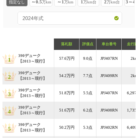
～0.5
～1
1
2
3～4
指定なし
万km
万km
万km台
万km台
落札額
評価点
車台番号
走行距
390デューク
57.6万円
9.0点
JPJ407RN
2km
1
【2013～現行】
390デューク
54.2万円
7.7点
JPJ409RN
2km
2
【2013～現行】
390デューク
51.8万円
5.5点
JPJ407RN
6,297
3
【2013～現行】
390デューク
51.6万円
6.2点
JPJ408RN
1,735
4
【2013～現行】
390デューク
50.2万円
5.3点
JPJ402RN
6,409
5
【2013～現行】