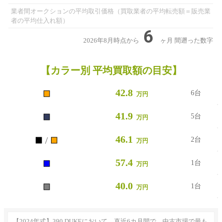
業者間オークションの平均取引価格（買取業者の平均転売額＝販売業
者の平均仕入れ額）
6
2026年8月時点から
ヶ月
間遡った数字
【カラー別 平均買取額の目安】
■
42.8
6台
万円
■
41.9
5台
万円
■
■
46.1
/
2台
万円
■
57.4
1台
万円
■
40.0
1台
万円
【2024年式】390 DUKEにおいて。直近6カ月間で、中古市場で最も