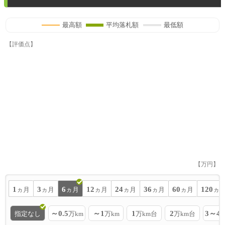
最高額
平均落札額
最低額
【評価点】
【万円】
1
3
6
12
24
36
60
120
ヵ月
ヵ月
ヵ月
ヵ月
ヵ月
ヵ月
ヵ月
ヵ
～0.5
～1
1
2
3～4
指定なし
万km
万km
万km台
万km台