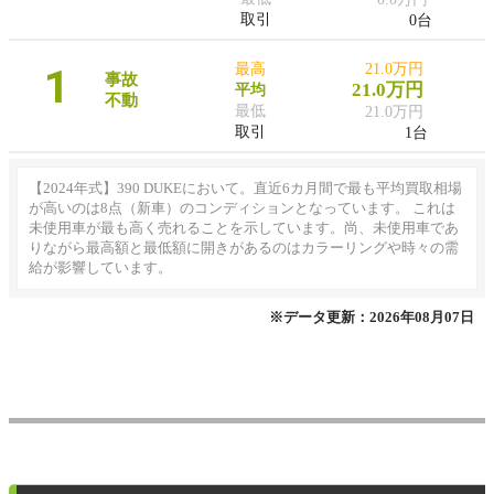
取引
0台
1
最高
21.0万円
事故
21.0万円
平均
不動
最低
21.0万円
取引
1台
【2024年式】390 DUKEにおいて。直近6カ月間で最も平均買取相場
が高いのは8点（新車）のコンディションとなっています。 これは
未使用車が最も高く売れることを示しています。尚、未使用車であ
りながら最高額と最低額に開きがあるのはカラーリングや時々の需
給が影響しています。
※データ更新：2026年08月07日