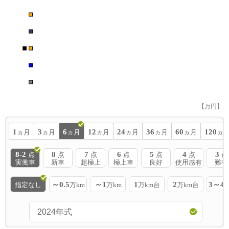
■
■
■
■
■
■
【万円】
1
3
6
12
24
36
60
120
ヵ月
ヵ月
ヵ月
ヵ月
ヵ月
ヵ月
ヵ月
ヵ
8-2
8
7
6
5
4
3
点
点
点
点
点
点
点
実働車
新車
超極上
極上車
良好
使用感有
難有
～0.5
～1
1
2
3～4
指定なし
万km
万km
万km台
万km台