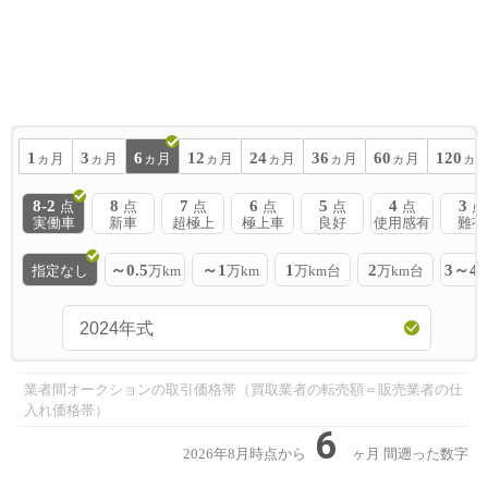
1
3
6
12
24
36
60
120
ヵ月
ヵ月
ヵ月
ヵ月
ヵ月
ヵ月
ヵ月
ヵ
8-2
8
7
6
5
4
3
点
点
点
点
点
点
点
実働車
新車
超極上
極上車
良好
使用感有
難有
～0.5
～1
1
2
3～4
指定なし
万km
万km
万km台
万km台
業者間オークションの取引価格帯（買取業者の転売額＝販売業者の仕
入れ価格帯）
6
2026年8月時点から
ヶ月
間遡った数字