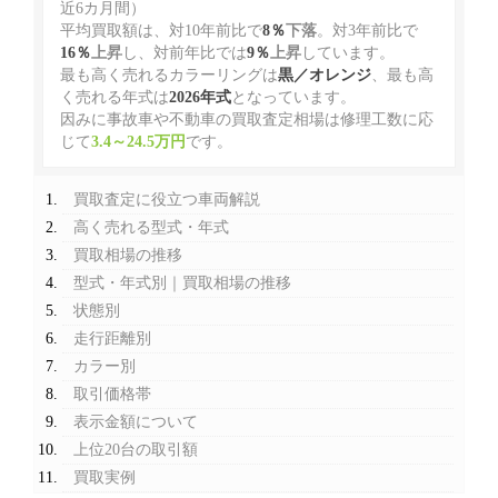
近6カ月間）
平均買取額は、対10年前比で
8％
下落
。対3年前比で
16％
上昇
し、対前年比では
9％
上昇
しています。
最も高く売れるカラーリングは
黒／オレンジ
、最も高
く売れる年式は
2026年式
となっています。
因みに事故車や不動車の買取査定相場は修理工数に応
じて
3.4～24.5万円
です。
買取査定に役立つ車両解説
高く売れる型式・年式
買取相場の推移
型式・年式別｜買取相場の推移
状態別
走行距離別
カラー別
取引価格帯
表示金額について
上位20台の取引額
買取実例