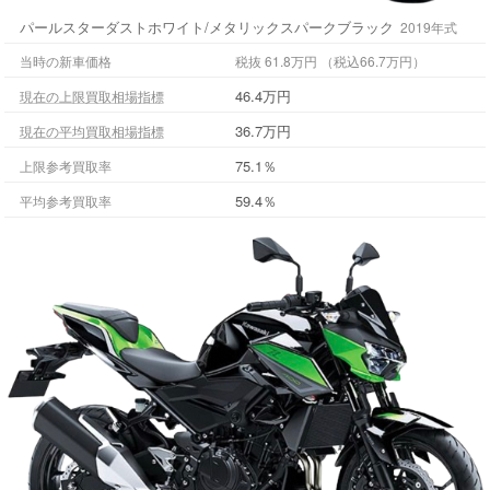
パールスターダストホワイト/メタリックスパークブラック
2019年式
当時の新車価格
税抜 61.8万円 （税込66.7万円）
46.4万円
現在の上限買取相場指標
36.7万円
現在の平均買取相場指標
75.1％
上限参考買取率
59.4％
平均参考買取率