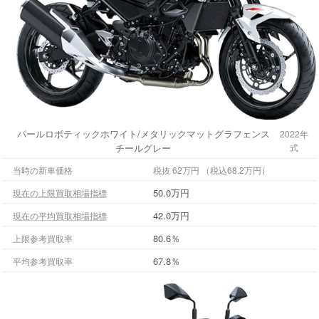
パールロボティックホワイト/メタリックマットグラフェンス
2022年
チールグレー
式
当時の新車価格
税抜 62万円 （税込68.2万円）
50.0万円
現在の上限買取相場指標
42.0万円
現在の平均買取相場指標
80.6％
上限参考買取率
67.8％
平均参考買取率