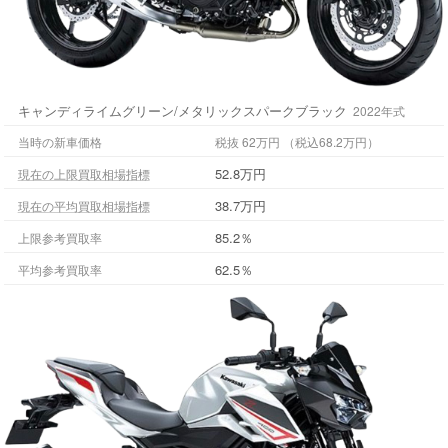
キャンディライムグリーン/メタリックスパークブラック
2022年式
当時の新車価格
税抜 62万円 （税込68.2万円）
52.8万円
現在の上限買取相場指標
38.7万円
現在の平均買取相場指標
85.2％
上限参考買取率
62.5％
平均参考買取率