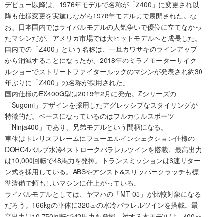
デビュー以降は、1976年モデルで名称が「Z400」に変更され以
降も仕様変更を実施しながら1978年モデルまで展開された。な
お、日本国内ではライバルモデルの人気争いで優位に立てなかっ
たマシンだが、アメリカ市場では大ヒットモデルへと成長した。
国内での「Z400」という名称は、一旦カワサキのラインアップ
から消滅することになったが、2018年のミラノモーターサイク
ルショーでストリートファイタールックのマシンが発表され約30
年ぶりに「Z400」の名称が採用された。
国内仕様のEX400G型は2019年2月に発売。Zシリーズの
「Sugomi」デザインを採用したアグレッシブなスタイリングが
特徴的だ。ベースになっているのはフルカウルスポーツ
「Ninja400」であり、兄弟モデルという間柄になる。
車体はトレリスフレームにフューエルインジェクション仕様の
DOHC4バルブ水冷4ストロークパラレルツインを搭載。最高出力
は10,000回転で48馬力を発揮。トランスミッションは6速リター
ン式を採用している。ABSやアシスト&スリッパークラッチも標
準装備で頼もしいマシンに仕上がっている。
ライバルモデルとしては、ヤマハの「MT-03」が比較対象になる
だろう。166kgの車体に320㏄の水冷パラレルツインを搭載。最
高出力は10,750回転で42馬力を発揮。対する本モデルは、400㏄