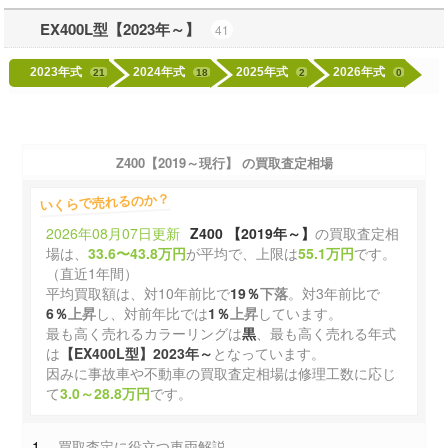
EX400L型【2023年～】
41
2023年式
2024年式
2025年式
2026年式
21
18
2
0
Z400【2019～現行】 の買取査定相場
いくらで売れるのか？
2026年08月07日更新
Z400 【2019年～】
の買取査定相
場は、
33.6〜43.8万円
が平均で、上限は
55.1万円
です。
（直近1年間）
平均買取額は、対10年前比で
19％
下落
。対3年前比で
6％
上昇
し、対前年比では
1％
上昇
しています。
最も高く売れるカラーリングは
黒
、最も高く売れる年式
は
【EX400L型】2023年～
となっています。
因みに事故車や不動車の買取査定相場は修理工数に応じ
て
3.0～28.8万円
です。
買取査定に役立つ車両解説