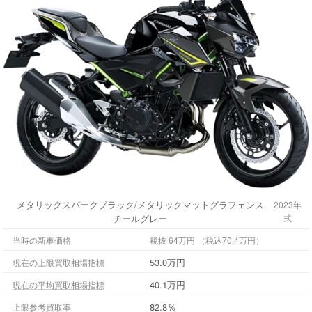
メタリックスパークブラック/メタリックマットグラフェンス
2023年
チールグレー
式
当時の新車価格
税抜 64万円 （税込70.4万円）
53.0万円
現在の上限買取相場指標
40.1万円
現在の平均買取相場指標
82.8％
上限参考買取率