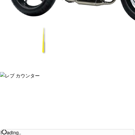
l
ading..