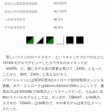
53.0万円
現在の上限買取相場指標
40.1万円
現在の平均買取相場指標
80.3％
上限参考買取率
60.8％
平均参考買取率
「美しいツインのロードスター」というキャッチコピーのもとに
1974年モデルでデビューしたカワサキのネイキッドが
「400RS」だ。後にモデル名の変更を受けて「Z400」となった
ことから、初代「Z400」と言えるだろう。
パワートレインにはSOHC空冷2ストローク並列2気筒エンジンを
搭載。ボア・ストロークは64mm×62mmの398㏄ユニットで、最
高出力は8,500回転で36馬力というスペックだった。ちなみに当
時のライバルモデルとしては、ホンダの「CB400T」が40馬力、
スズキの「GS400」は39馬力で、やや本モデルは非力なスペッ
クだった。