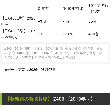
10年間の取
対前年比
対10年前比
引台数
【EX400L型】2023
+3
％
-
％
85台
年～
【EX400G型】2019
-
％
-23
％
410台
～22年式
Z400【2019～現行】の直近120カ月間で、中古の取引台数が最も多い
のは【EX400G型】2019～22年式で410台です。対前年比が最も上がっ
たのは【EX400L型】2023年～で3％の上昇を記録。
※データ更新：2026年08月07日
【状態別の買取相場】
Z400 【2019年～】