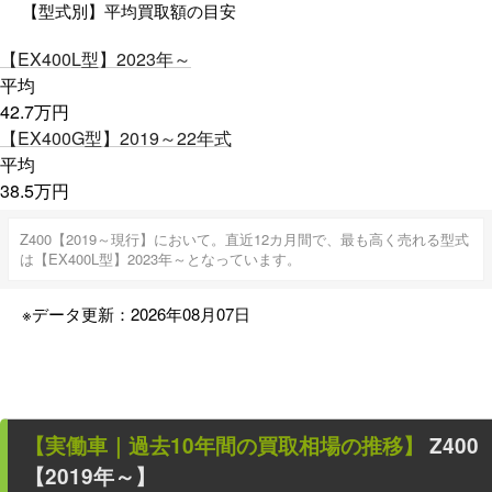
【型式別】平均買取額の目安
【EX400L型】
2023年～
平均
42.7
万円
【EX400G型】
2019～22年式
平均
38.5
万円
Z400【2019～現行】において。直近12カ月間で、最も高く売れる型式
は【EX400L型】2023年～となっています。
※データ更新：2026年08月07日
【
実働車
｜過去
10
年
間の買取相場の推移】
Z400
【2019年～】