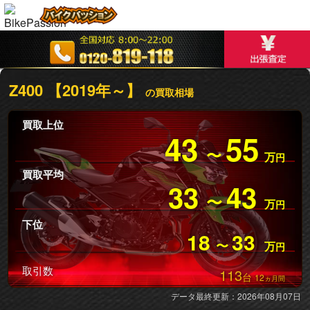
Z400 【2019年～】
の買取相場
買取上位
43
55
〜
万
円
買取平均
33
43
〜
万
円
下位
18
33
〜
万
円
取引数
113
台
12
ヵ月間
データ最終更新：2026年08月07日