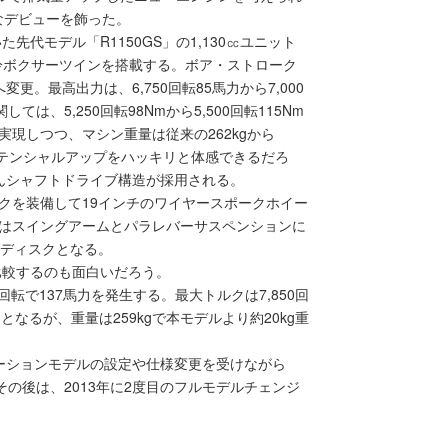
たなデビューを飾った。
先代モデル「R1150GS」の1,130㏄ユニット
空油冷ボクサーツインを搭載する。ボア・ストローク
mへ変更。最高出力は、6,750回転85馬力から7,000
は、5,250回転98Nmから5,500回転115Nm
現しつつ、マシン重量は従来の262kgから
ポテンシャルアップをハッキリと体感できるだろ
んシャフトドライブ構造が採用される。
クを装備して19インチのワイヤースポークホイー
はスイングアームとパラレバーサスペンションに
ルディスクとなる。
比較するのも面白いだろう。
回転で137馬力を発生する。最大トルクは7,850回
なるが、重量は259kgで本モデルより約20kg重
リエーションモデルの設定や仕様変更を受けながら
の後は、2013年に2度目のフルモデルチェンジ