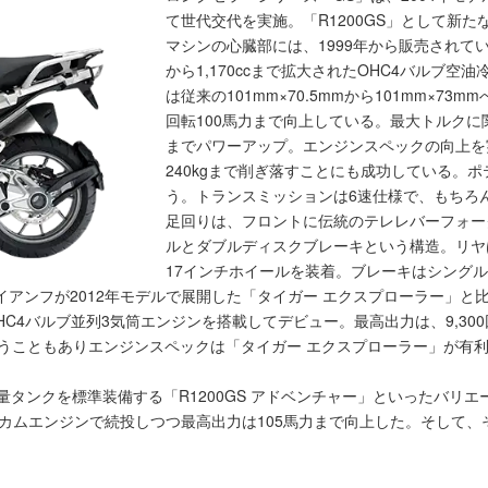
て世代交代を実施。「R1200GS」として新
マシンの心臓部には、1999年から販売されていた
から1,170ccまで拡大されたOHC4バルブ
は従来の101mm×70.5mmから101mm×73m
回転100馬力まで向上している。最大トルクに関して
までパワーアップ。エンジンスペックの向上を実
240kgまで削ぎ落すことにも成功している。
う。トランスミッションは6速仕様で、もちろ
足回りは、フロントに伝統のテレレバーフォー
ルとダブルディスクブレーキという構造。リヤ
17インチホイールを装着。ブレーキはシング
アンフが2012年モデルで展開した「タイガー エクスプローラー」と
OHC4バルブ並列3気筒エンジンを搭載してデビュー。最高出力は、9,300
いうこともありエンジンスペックは「タイガー エクスプローラー」が有利と
大容量タンクを標準装備する「R1200GS アドベンチャー」といったバ
カムエンジンで続投しつつ最高出力は105馬力まで向上した。そして、そ