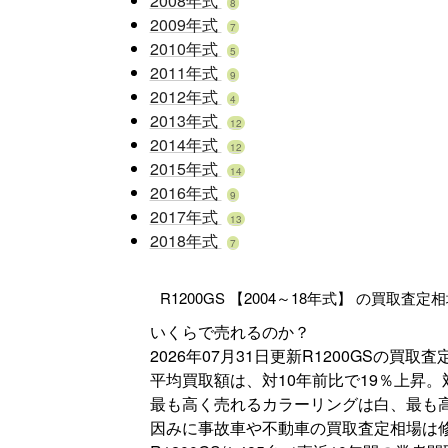
2008年式
8
2009年式
7
2010年式
5
2011年式
9
2012年式
4
2013年式
12
2014年式
12
2015年式
14
2016年式
9
2017年式
13
2018年式
7
R1200GS 【2004～18年式】 の買取査定
いくらで売れるのか？
2026年07月31日更新
R1200GS
の買取査
平均買取額は、対10年前比で
19％
上昇
。
最も高く売れるカラーリングは
白
、最も
因みに事故車や不動車の買取査定相場は