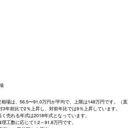
相場
定相場は、
56.5〜91.0万円
が平均で、上限は
148万円
です。（直
対3年前比で
2％
上昇
し、対前年比では
9％
上昇
しています。
高く売れる年式は
2018年式
となっています。
修理工数に応じて
1.2～91.8万円
です。