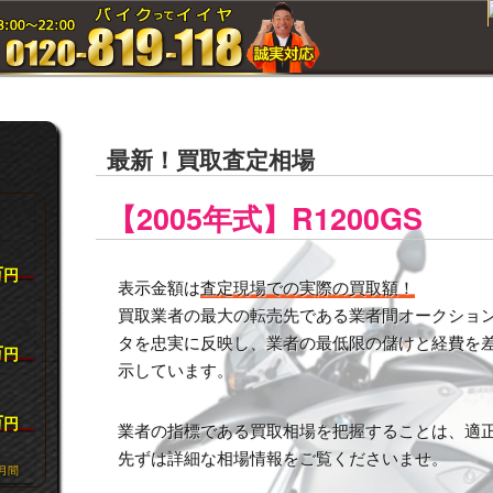
最新！買取査定相場
【2005年式】R1200GS
万
円
表示金額は
査定現場での実際の買取額！
買取業者の最大の転売先である業者間オークション市
タを忠実に反映し、業者の最低限の儲けと経費を
万
円
示しています。
万
円
業者の指標である買取相場を把握することは、適
先ずは詳細な相場情報をご覧くださいませ。
月間