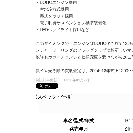
・DOHCエンジン採用
・空水冷方式採用
・湿式クラッチ採用
・電子制御サスペンション標準装備化
・LEDヘッドライト採用など
このタイミングで、エンジンはDOHC化されて12
ンチャーツーリングのフラッグシップに相応しいマ
以降もカラーチェンジと仕様変更を受けながら次世代モ
買替や売る際の買取査定は、2004~18年式 R12
解説記事更新日：2023年09月27日
【スペック・仕様】
車名/型式/年式
R1
発売年月
20