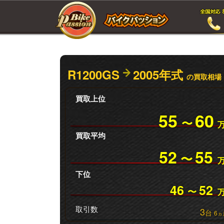
R1200GS
2005年式
の買取相場
買取上位
55
60
〜
買取平均
52
55
〜
下位
46
52
〜
取引数
3
台
6
ヵ