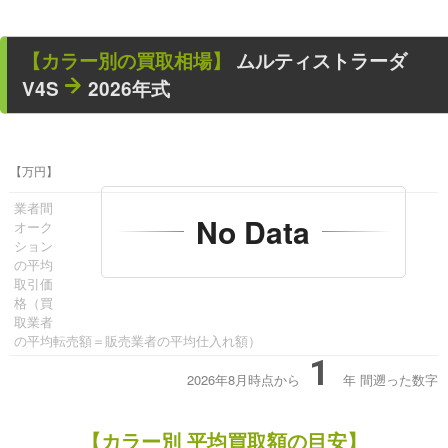
【カラー別の買取相場】
ムルティストラーダ
V4S
2026年式
【万円】
業者間
No Data
オーク
ション
の平均
取引価
格（買
取業者
の平均転売額＝販売業者の平均仕入れ額）
1
2026年8月時点から
年
間遡った数字
【カラー別 平均買取額の目安】