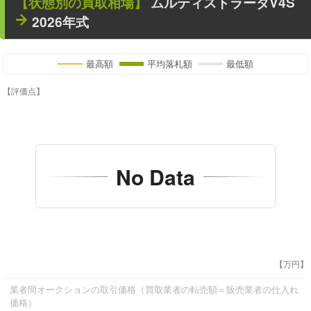
【状態別の買取相場】
ムルティストラーダV4S
2026年式
最高額
平均落札額
最低額
【評価点】
No Data
【万円】
業者間オークションの取引価格（買取業者の転売額＝販売業者の仕入れ
価格）