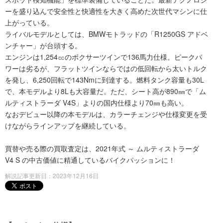
ーを盛り込んで安全性と快適性を大きく高めた次世代マシンに仕
上がっている。
ライバルモデルとしては、BMWモトラッドの「R1250GS アドベ
ンチャー」が台頭する。
エンジンは1,254㏄のボクサーツインで136馬力仕様。ピークパ
ワーは劣るが、フラットツインならではの低回転から太いトルク
を発し、6,250回転で143Nmに到達する。燃料タンク容量も30L
で、本モデルより8Lも大容量だ。ただ、シート高が890㎜で「ム
ルティストラーダ V4S」よりの国内仕様より70㎜も高い。
なおデビュー以降の本モデルは、カラーチェンジや仕様変更を受
けながらラインアップを継続している。
買替や売る際の買取査定は、2021年式 ～ ムルティストラーダ
V4 S の中古価値に精通しているバイクパッションに！
解説記事更新日：2023年12月16日