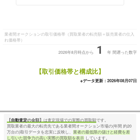
業者間オークションの取引価格帯（買取業者の転売額＝販売業者の仕入
れ価格帯）
1
2026年8月時点から
年
間遡った数字
【取引価格帯と構成比】
※データ更新：2026年08月07日
【
自動査定
の金額】
は査定現場での実際の買取額
です。
買取業者の最大の転売先である業者間オークション市場の(年間 約20
万台の)取引データを忠実に反映し、
業者の最低限の儲けと経費を差
し引いた競争力の高い実際の買取額を表示
しています。