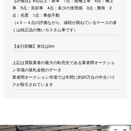
【評価点】8点以上：新車 7点：超極上車 6点：極上
車 5点：良好車 4点：多少の使用感 3点：難有 2
点：劣悪 1点：事故不動
（※３～４点の評価ながら、値段が跳ねているケースの多
くは純正品の無いカスタム車です）
【走行距離】単位はkm
上記は買取業者の最大の転売先である業者間オークショ
ン市場の落札金額のデータ
業者間オークション市場では年間に約20万台の中古バイ
クが取引されています