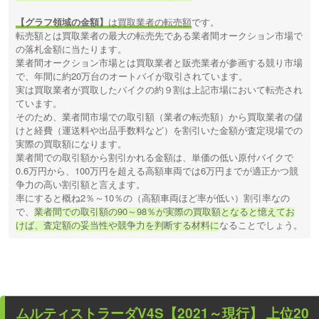
【グラフ領域の金額】
は買取業者の転売額
です。
転売額とは買取業者の最大の転売先である業者間オークション市場で
の落札金額に当たります。
業者間オークション市場とは買取業者と販売業者が参画する競り市場
で、年間に約20万台のオートバイが取引されています。
実は買取業者が買取したバイクの約９割は上記市場において転売され
ています。
そのため、業者間市場での取引額（業者の転売額）から買取業者の儲
けと経費（運送料や出品手数料など）を割引いた金額が査定現場での
実際の買取額になります。
業者間での取引額から割引かれる金額は、単価の低い原付バイクで
0.6万円から、100万円を超える高額車両では6万円までが適正かつ競
争力の高い割引額と言えます。
率にすると概ね2％～10％の（高額車両ほど率が低い）割引率なの
で、
業者間での取引額の90～98％が実際の買取額となると憶えてお
けば、査定額の妥当性や競争力を判断する材料に
なることでしょう。
ムルティストラーダV4S【2021～現行】
上位20