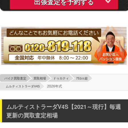
出張査定を予約する
バイク買取査定
買取相場
ドゥカティ
751cc超
2026年式
ムルティストラーダV4S
ムルティストラーダV4S【2021～現行】毎週
更新の買取査定相場