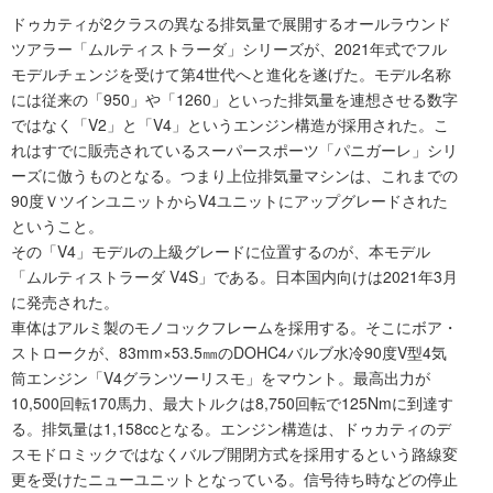
ドゥカティが2クラスの異なる排気量で展開するオールラウンド
ツアラー「ムルティストラーダ」シリーズが、2021年式でフル
モデルチェンジを受けて第4世代へと進化を遂げた。モデル名称
には従来の「950」や「1260」といった排気量を連想させる数字
ではなく「V2」と「V4」というエンジン構造が採用された。こ
れはすでに販売されているスーパースポーツ「パニガーレ」シリ
ーズに倣うものとなる。つまり上位排気量マシンは、これまでの
90度ＶツインユニットからV4ユニットにアップグレードされた
ということ。
その「V4」モデルの上級グレードに位置するのが、本モデル
「ムルティストラーダ V4S」である。日本国内向けは2021年3月
に発売された。
車体はアルミ製のモノコックフレームを採用する。そこにボア・
ストロークが、83mm×53.5㎜のDOHC4バルブ水冷90度V型4気
筒エンジン「V4グランツーリスモ」をマウント。最高出力が
10,500回転170馬力、最大トルクは8,750回転で125Nmに到達す
る。排気量は1,158ccとなる。エンジン構造は、ドゥカティのデ
スモドロミックではなくバルブ開閉方式を採用するという路線変
更を受けたニューユニットとなっている。信号待ち時などの停止