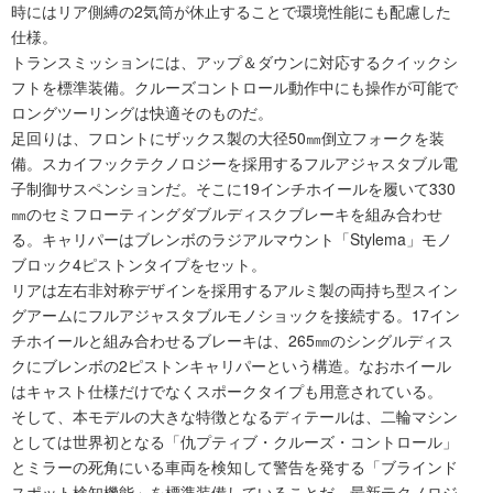
時にはリア側縛の2気筒が休止することで環境性能にも配慮した
仕様。
トランスミッションには、アップ＆ダウンに対応するクイックシ
フトを標準装備。クルーズコントロール動作中にも操作が可能で
ロングツーリングは快適そのものだ。
足回りは、フロントにザックス製の大径50㎜倒立フォークを装
備。スカイフックテクノロジーを採用するフルアジャスタブル電
子制御サスペンションだ。そこに19インチホイールを履いて330
㎜のセミフローティングダブルディスクブレーキを組み合わせ
る。キャリパーはブレンボのラジアルマウント「Stylema」モノ
ブロック4ピストンタイプをセット。
リアは左右非対称デザインを採用するアルミ製の両持ち型スイン
グアームにフルアジャスタブルモノショックを接続する。17イン
チホイールと組み合わせるブレーキは、265㎜のシングルディス
クにブレンボの2ピストンキャリパーという構造。なおホイール
はキャスト仕様だけでなくスポークタイプも用意されている。
そして、本モデルの大きな特徴となるディテールは、二輪マシン
としては世界初となる「仇プティブ・クルーズ・コントロール」
とミラーの死角にいる車両を検知して警告を発する「ブラインド
スポット検知機能」を標準装備していることだ。最新テクノロジ