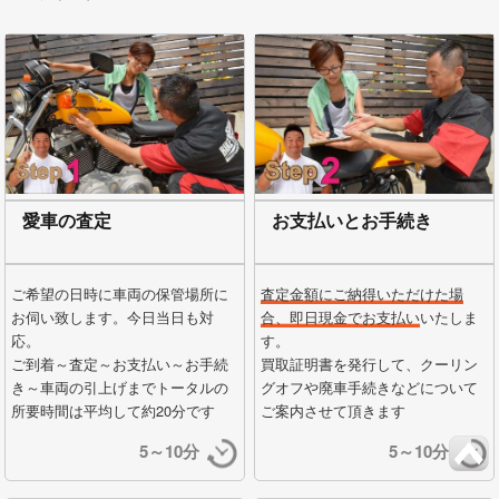
愛車の査定
お支払いとお手続き
ご希望の日時に車両の保管場所に
査定金額にご納得いただけた場
お伺い致します。今日当日も対
合、即日現金でお支払い
いたしま
応。
す。
ご到着～査定～お支払い～お手続
買取証明書を発行して、クーリン
き～車両の引上げまでトータルの
グオフや廃車手続きなどについて
所要時間は平均して約20分です
ご案内させて頂きます
5～10分
5～10分