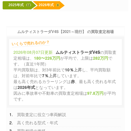
2025年式
2026年式
12
0
ムルティストラーダV4S【2021～現行】 の買取査定相場
いくらで売れるのか？
2026年08月07日更新
ムルティストラーダV4S
の買取査
定相場は、
180〜226万円
が平均で、上限は
282万円
で
す。（直近1年間）
平均買取額は、対3年前比で
10％
上昇
し、平均買取額
は、対前年比で
7％
上昇
しています。
最も高く売れるカラーリングは
赤
、最も高く売れる年式
は
2026年式
となっています。
因みに事故車や不動車の買取査定相場は
97.8万円
が平均
です。
買取査定に役立つ車両解説
高く売れる型式・年式
買取相場の推移