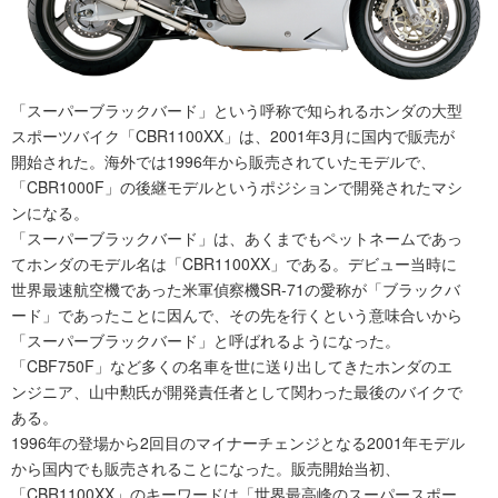
「スーパーブラックバード」という呼称で知られるホンダの大型
スポーツバイク「CBR1100XX」は、2001年3月に国内で販売が
開始された。海外では1996年から販売されていたモデルで、
「CBR1000F」の後継モデルというポジションで開発されたマシ
ンになる。
「スーパーブラックバード」は、あくまでもペットネームであっ
てホンダのモデル名は「CBR1100XX」である。デビュー当時に
世界最速航空機であった米軍偵察機SR-71の愛称が「ブラックバ
ード」であったことに因んで、その先を行くという意味合いから
「スーパーブラックバード」と呼ばれるようになった。
「CBF750F」など多くの名車を世に送り出してきたホンダのエ
ンジニア、山中勲氏が開発責任者として関わった最後のバイクで
ある。
1996年の登場から2回目のマイナーチェンジとなる2001年モデル
から国内でも販売されることになった。販売開始当初、
「CBR1100XX」のキーワードは「世界最高峰のスーパースポー