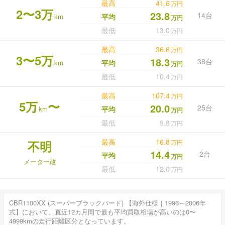
最高
41.6
万円
2〜3万
23.8
14台
km
平均
万円
最低
13.0
万円
最高
36.6
万円
3〜5万
18.3
38台
km
平均
万円
最低
10.4
万円
最高
107.4
万円
5万
〜
20.0
25台
km
平均
万円
最低
9.8
万円
最高
16.8
不明
万円
14.4
2台
平均
万円
メーター改
最低
12.0
万円
CBR1100XX (スーパーブラックバード) 【海外仕様｜1996～2006年
式】において。直近12カ月間で最も平均買取相場が高いのは0〜
4999kmの走行距離区分となっています。