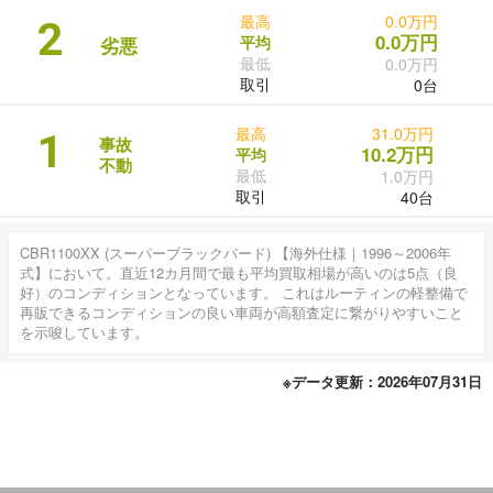
最高
0.0万円
2
0.0万円
平均
劣悪
最低
0.0万円
取引
0台
最高
31.0万円
1
事故
10.2万円
平均
不動
最低
1.0万円
取引
40台
CBR1100XX (スーパーブラックバード) 【海外仕様｜1996～2006年
式】において。直近12カ月間で最も平均買取相場が高いのは5点（良
好）のコンディションとなっています。 これはルーティンの軽整備で
再販できるコンディションの良い車両が高額査定に繋がりやすいこと
を示唆しています。
※データ更新：2026年07月31日