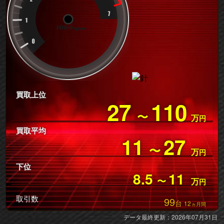
買取上位
27
110
〜
万
円
買取平均
11
27
〜
万
円
下位
8.5
11
〜
万
円
取引数
99
台
12
ヵ月間
データ最終更新：2026年07月31日