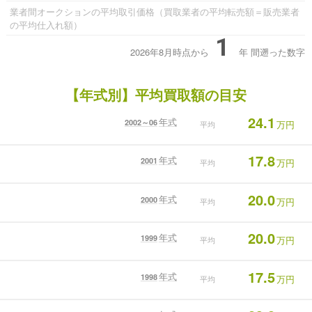
業者間オークションの平均取引価格（買取業者の平均転売額＝販売業者
の平均仕入れ額）
1
2026年8月時点から
年
間遡った数字
【年式別】平均買取額の目安
24.1
年式
2002～06
万円
平均
17.8
年式
2001
万円
平均
20.0
年式
2000
万円
平均
20.0
年式
1999
万円
平均
17.5
年式
1998
万円
平均