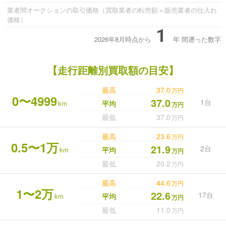
業者間オークションの取引価格（買取業者の転売額＝販売業者の仕入れ
価格）
1
2026年8月時点から
年
間遡った数字
【走行距離別買取額の目安】
最高
37.0
万円
0〜4999
37.0
1台
km
平均
万円
最低
37.0
万円
最高
23.6
万円
0.5〜1万
21.9
2台
km
平均
万円
最低
20.2
万円
最高
44.6
万円
1〜2万
22.6
17台
km
平均
万円
最低
11.0
万円