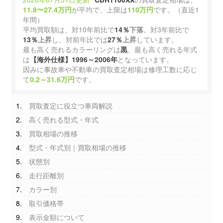
11.8〜27.4万円
が平均で、上限は
110万円
です。（直近1
年間）
平均買取額は、対10年前比で
14％
下落
。対3年前比で
13％
上昇
し、対前年比では
27％
上昇
しています。
最も高く売れるカラーリングは
黒
、最も高く売れる年式
は
【海外仕様】1996～2006年
となっています。
因みに事故車や不動車の買取査定相場は修理工数に応じ
て
0.2～31.6万円
です。
買取査定に役立つ車両解説
高く売れる型式・年式
買取相場の推移
型式・年式別｜買取相場の推移
状態別
走行距離別
カラー別
取引価格帯
表示金額について