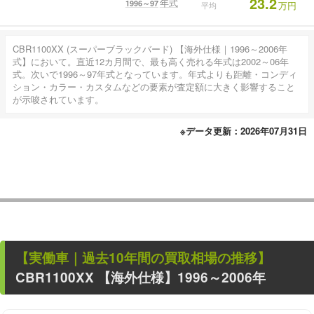
23.2
年式
1996～97
万円
平均
CBR1100XX (スーパーブラックバード) 【海外仕様｜1996～2006年
式】において。直近12カ月間で、最も高く売れる年式は2002～06年
式。次いで1996～97年式となっています。年式よりも距離・コンディ
ション・カラー・カスタムなどの要素が査定額に大きく影響すること
が示唆されています。
※データ更新：2026年07月31日
【
実働車
｜過去
10
年
間の買取相場の推移】
CBR1100XX
【海外仕様】1996～2006年