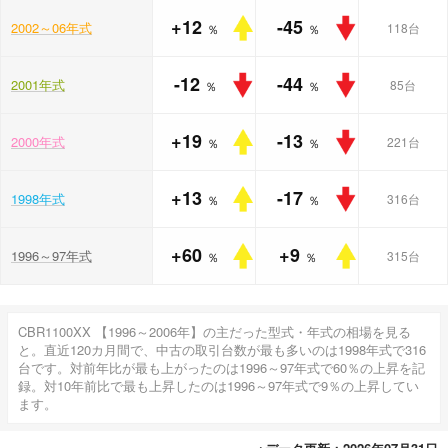
+12
-45
2002～06年式
118台
％
％
-12
-44
2001年式
85台
％
％
+19
-13
2000年式
221台
％
％
+13
-17
1998年式
316台
％
％
+60
+9
1996～97年式
315台
％
％
CBR1100XX 【1996～2006年】の主だった型式・年式の相場を見る
と。直近120カ月間で、中古の取引台数が最も多いのは1998年式で316
台です。対前年比が最も上がったのは1996～97年式で60％の上昇を記
録。対10年前比で最も上昇したのは1996～97年式で9％の上昇してい
ます。