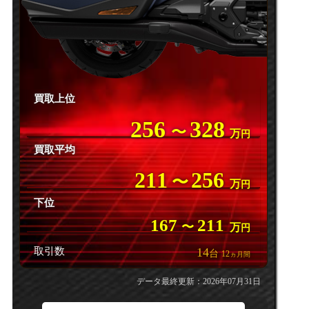
買取上位
256
328
〜
万
円
買取平均
211
256
〜
万
円
下位
167
211
〜
万
円
取引数
14
台
12
ヵ月間
データ最終更新：2026年07月31日