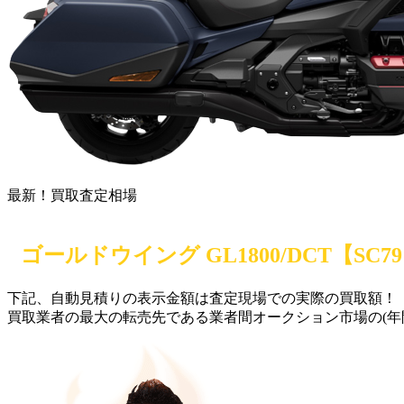
最新！買取査定相場
ゴールドウイング GL1800/DCT【SC79
下記、自動見積りの
表示金額は
査定現場での実際の買取額！
買取業者の最大の転売先である業者間オークション市場の(年