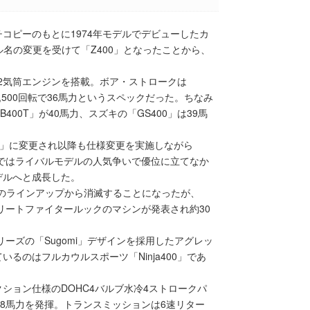
コピーのもとに1974年モデルでデビューしたカ
ル名の変更を受けて「Z400」となったことから、
列2気筒エンジンを搭載。ボア・ストロークは
8,500回転で36馬力というスペックだった。ちなみ
00T」が40馬力、スズキの「GS400」は39馬
00」に変更され以降も仕様変更を実施しながら
内ではライバルモデルの人気争いで優位に立てなか
デルへと成長した。
キのラインアップから消滅することになったが、
リートファイタールックのマシンが発表され約30
シリーズの「Sugomi」デザインを採用したアグレッ
るのはフルカウルスポーツ「Ninja400」であ
ション仕様のDOHC4バルブ水冷4ストロークパ
で48馬力を発揮。トランスミッションは6速リター