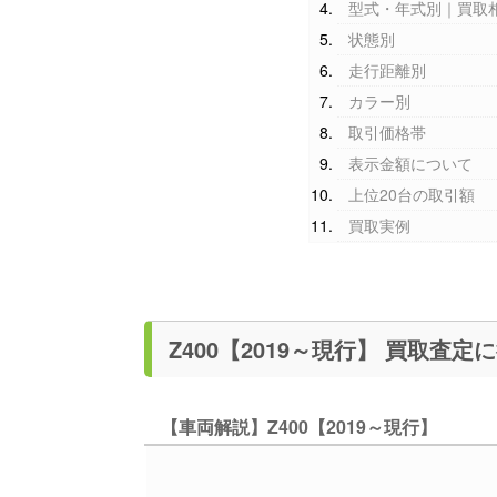
型式・年式別｜買取
状態別
走行距離別
カラー別
取引価格帯
表示金額について
上位20台の取引額
買取実例
Z400【2019～
【車両解説】Z400【2019～現行】