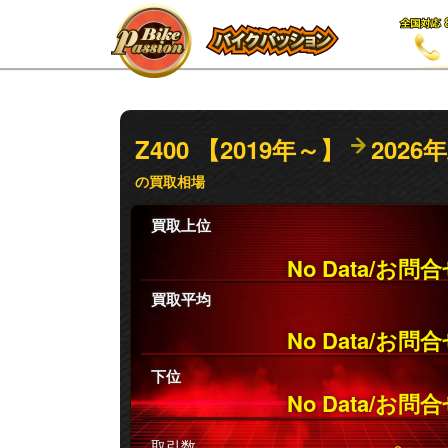
Z400 【2019年～】
2026
の買取相場
買取上位
No Data/お問
買取平均
No Data/お問
下位
No Data/お問
取引数