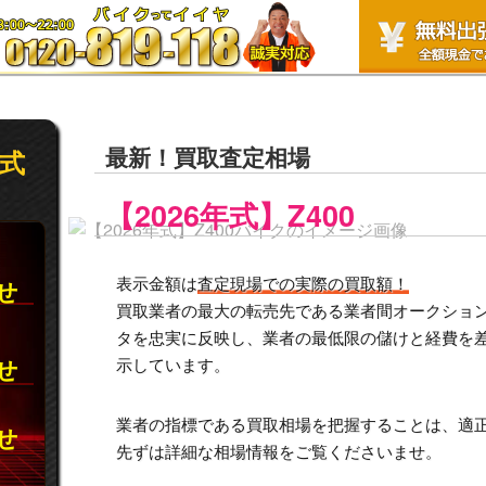
最新！買取査定相場
年式
【2026年式】Z400
表示金額は
査定現場での実際の買取額！
合せ
買取業者の最大の転売先である業者間オークション市
タを忠実に反映し、業者の最低限の儲けと経費を
合せ
示しています。
業者の指標である買取相場を把握することは、適
合せ
先ずは詳細な相場情報をご覧くださいませ。