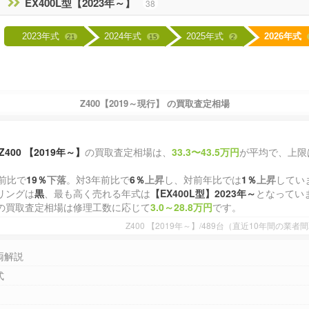
EX400L型【2023年～】
38
2023年式
2024年式
2025年式
2026年式
21
15
2
Z400【2019～現行】 の買取査定相場
Z400 【2019年～】
の買取査定相場は、
33.3〜43.5万円
が平均で、上限
前比で
19％
下落
。対3年前比で
6％
上昇
し、対前年比では
1％
上昇
してい
リングは
黒
、最も高く売れる年式は
【EX400L型】2023年～
となってい
の買取査定相場は修理工数に応じて
3.0～28.8万円
です。
Z400 【2019年～】/489台（直近10年間の
両解説
式