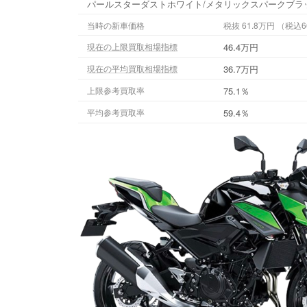
パールスターダストホワイト/メタリックスパークブラ
当時の新車価格
税抜 61.8万円
46.4万円
現在の上限買取相場指標
36.7万円
現在の平均買取相場指標
75.1％
上限参考買取率
59.4％
平均参考買取率