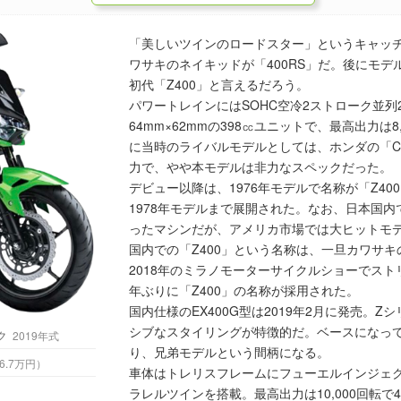
「美しいツインのロードスター」というキャッチ
ワサキのネイキッドが「400RS」だ。後にモデ
初代「Z400」と言えるだろう。
パワートレインにはSOHC空冷2ストローク並
64mm×62mmの398㏄ユニットで、最高出力は
に当時のライバルモデルとしては、ホンダの「CB4
力で、やや本モデルは非力なスペックだった。
デビュー以降は、1976年モデルで名称が「Z4
1978年モデルまで展開された。なお、日本国
ったマシンだが、アメリカ市場では大ヒットモ
国内での「Z400」という名称は、一旦カワサ
2018年のミラノモーターサイクルショーでスト
年ぶりに「Z400」の名称が採用された。
国内仕様のEX400G型は2019年2月に発売。Z
シブなスタイリングが特徴的だ。ベースになってい
ク
2019年式
り、兄弟モデルという間柄になる。
 （税込66.7万円）
車体はトレリスフレームにフューエルインジェク
ラレルツインを搭載。最高出力は10,000回転