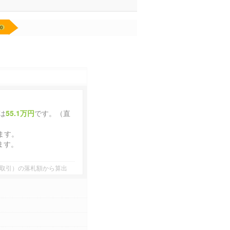
0
は
55.1万円
です。（直
ます。
ます。
業者間取引）の落札額から算出