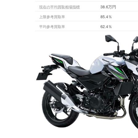
38.6万円
現在の平均買取相場指標
85.4％
上限参考買取率
62.4％
平均参考買取率