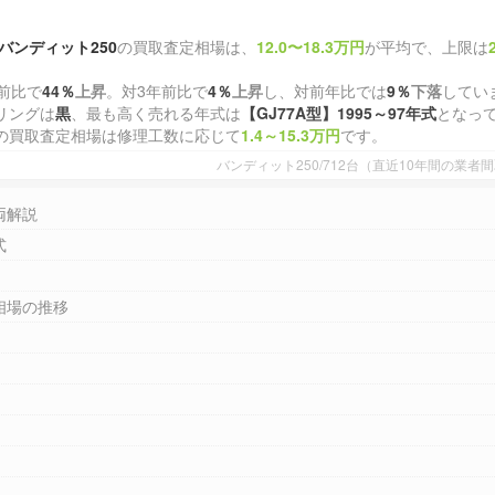
バンディット250
の買取査定相場は、
12.0〜18.3万円
が平均で、上限は
前比で
44％
上昇
。対3年前比で
4％
上昇
し、対前年比では
9％
下落
してい
リングは
黒
、最も高く売れる年式は
【GJ77A型】1995～97年式
となっ
の買取査定相場は修理工数に応じて
1.4～15.3万円
です。
バンディット250/712台（直近10年間の業
両解説
式
相場の推移