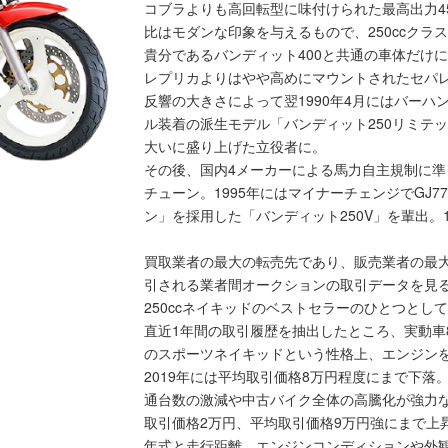
コブラよりも高回転型に味付けられた最高出力4
比はモダンな印象を与えるもので、250ccク
貴分であるバンディット400と共通の車体だけ
レプリカよりはやや高めにマウントされたセパ
反響の大きさによって翌1990年4月にはバーハ
ル装着の派生モデル「バンディット250リミテッ
大いに盛り上げた立役者に。
その後、国内4メーカーによる馬力自主規制に準じ
チューン。1995年にはマイナーチェンジでGJ
ン」を採用した「バンディット250V」を輩出。
買取業者の最大の転売先であり、販売業者の最大
引される業者間オークションの取引データを見
250ccネイキッドのベストセラーのひとつとし
直近1年間の取引履歴を抽出したところ、実動車
のスポーツネイキッドという性格上、エンジン
2019年には平均取引価格8万円程度にまで下
通台数の激減や中古バイク全体の高騰化が強力な追
取引価格2万円、平均取引価格9万円強にまで上
年式と走行距離、エンジンコンディションや外観