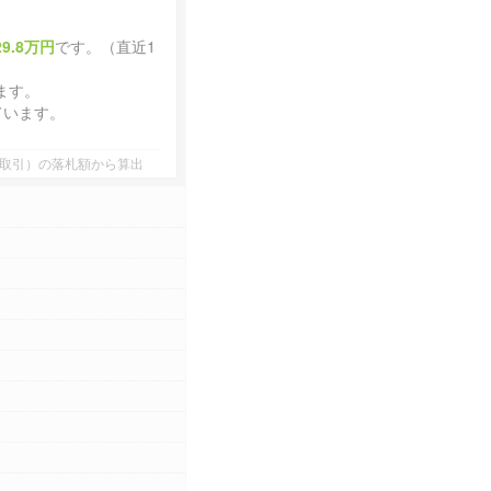
29.8万円
です。（直近1
ます。
ています。
者間取引）の落札額から算出