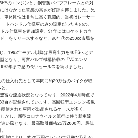
5PSのエンジンと、鋼管製パイプフレームとの対
ラスにはなかった質感の高さが好評を博しました。兄
に、車体剛性は非常に高く戦闘的。当初はレーサー
レートハンドル仕様車のみの設定だったものの、
ンドル仕様車を追加設定。91年にはロケットカウ
ド」をリリースするなど、90年代の250cc市場を
、1992年モデル以降は最高出力を40PSへとデ
77型となり、可変バルブ機構搭載の「VCエンジ
1997年まで息の長いセールスを続けました。
の仕入れ先として年間に約20万台のバイクが取
ると。
て豊富な流通状況となっており、2022年4月時点で
83台が記録されています。高回転型エンジン搭載
を酷使された車両が出品されるケースが多く、
落。しかし、新型コロナウイルス流行に伴う新車流
い風となり、最高取引価格25万2000円、最低
昇。
状態により、約20万円のレンジで活発な取引が