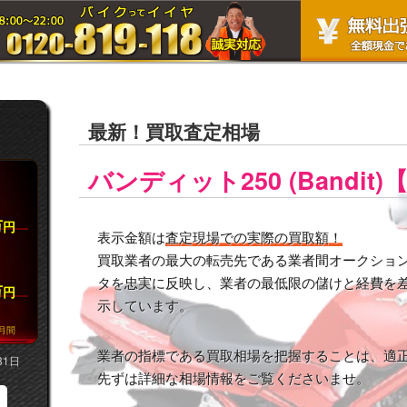
最新！買取査定相場
バンディット250 (Bandit)
万
円
表示金額は
査定現場での実際の買取額！
買取業者の最大の転売先である業者間オークション市
タを忠実に反映し、業者の最低限の儲けと経費を
万
円
示しています。
月間
業者の指標である買取相場を把握することは、適
31日
先ずは詳細な相場情報をご覧くださいませ。