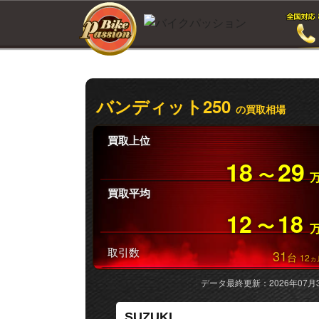
バンディット250
の買取相場
買取上位
18
29
〜
買取平均
12
18
〜
取引数
31
台
12
ヵ
データ最終更新：2026年07月