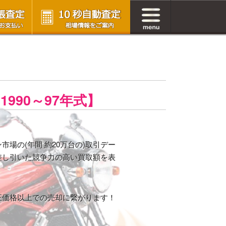
【1990～97年式】
場の(年間 約20万台の)取引デー
差し引いた競争力の高い買取額を表
正価格以上での売却に繋がります！