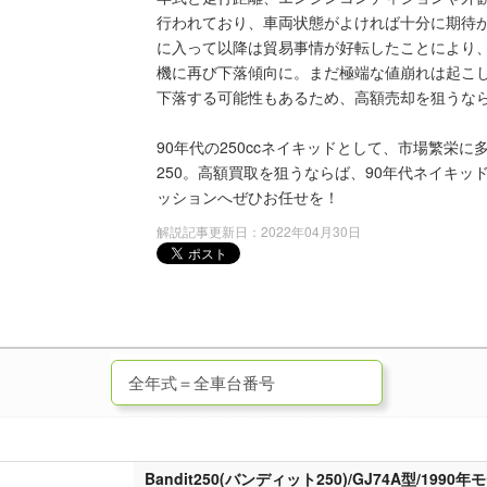
行われており、車両状態がよければ十分に期待が
に入って以降は貿易事情が好転したことにより
機に再び下落傾向に。まだ極端な値崩れは起こし
下落する可能性もあるため、高額売却を狙うな
90年代の250ccネイキッドとして、市場繁栄に
250。高額買取を狙うならば、90年代ネイキ
ッションへぜひお任せを！
解説記事更新日：2022年04月30日
Bandit250(バンディット250)/GJ74A型/199