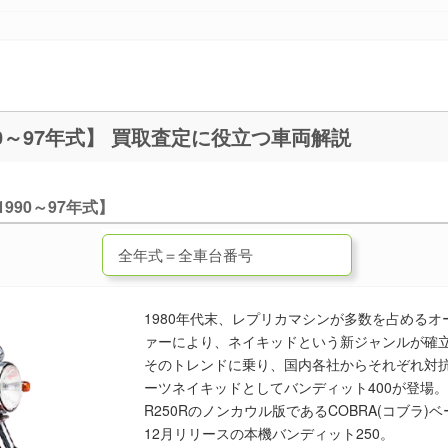
バンディット250 (Bandit)【1990～97年式】 買取査定に役立つ車両解説
1990～97年式】
1980年代末、レプリカマシンが多数を占める
ァーにより、ネイキッドという新ジャンルが確
そのトレンドに乗り、国内各社からそれぞれ対
ーツネイキッドとしてバンディット400が登場。
R250Rのノンカウル版であるCOBRA(コブラ
12月リリースの本機バンディット250。