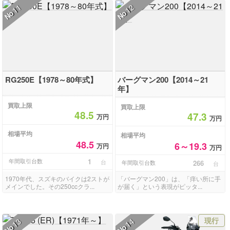
11
12
No
No
RG250E【1978～80年式】
バーグマン200【2014～21
年】
買取上限
買取上限
48.5
47.3
万円
万円
相場平均
相場平均
48.5
6～19.3
万円
万円
年間取引台数
1
台
年間取引台数
266
台
1970年代、スズキのバイクは2ストが
「バーグマン200」は、「痒い所に手
メインでした。その250ccクラ...
が届く」という表現がピッタ...
現行
13
14
No
No