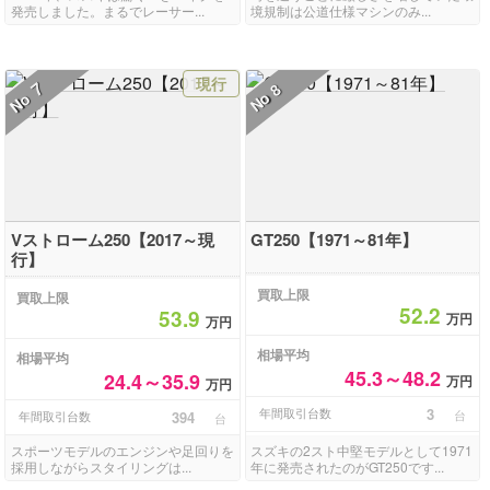
発売しました。まるでレーサー...
境規制は公道仕様マシンのみ...
現行
7
8
No
No
Vストローム250【2017～現
GT250【1971～81年】
行】
買取上限
買取上限
52.2
53.9
万円
万円
相場平均
相場平均
45.3～48.2
24.4～35.9
万円
万円
年間取引台数
3
台
年間取引台数
394
台
スポーツモデルのエンジンや足回りを
スズキの2スト中堅モデルとして1971
採用しながらスタイリングは...
年に発売されたのがGT250です...