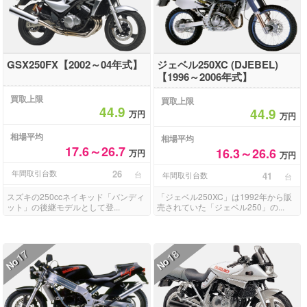
GSX250FX【2002～04年式】
ジェベル250XC (DJEBEL)
【1996～2006年式】
買取上限
買取上限
44.9
44.9
万円
万円
相場平均
相場平均
17.6～26.7
16.3～26.6
万円
万円
年間取引台数
26
台
年間取引台数
41
台
スズキの250ccネイキッド「バンディ
「ジェベル250XC」は1992年から販
ット」の後継モデルとして登...
売されていた「ジェベル250」の...
17
18
No
No