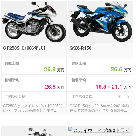
GF250S【1986年式】
GSX-R150
買取上限
買取上限
26.8
26.5
万円
万円
相場平均
相場平均
26.8
16.8～21.1
万円
万円
年間取引台数
1
年間取引台数
6
台
台
GF250Sは、ネイキッドの【GF250】
GSX-R150は、2016年から2021年現
にハーフカウルを装着したモデ...
在まで製造販売されている海外生...