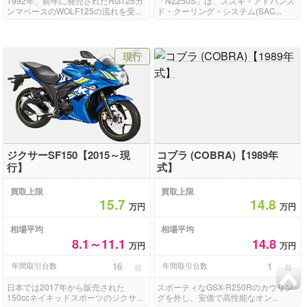
1992年、前年に発売されたRG125ガ
「NZ250S」は、スズキ・アドバンス
ンマベースのWOLF125の流れを受...
ド・クーリング・システム(SAC...
現行
ジクサーSF150【2015～現
コブラ (COBRA)【1989年
行】
式】
買取上限
買取上限
15.7
14.8
万円
万円
相場平均
相場平均
8.1～11.1
14.8
万円
万円
年間取引台数
16
年間取引台数
1
台
台
日本では2017年から販売された
スポーティなGSX-R250Rのカウリン
150ccネイキッドスポーツのジクサ...
グを外し、安価で高性能なオン...