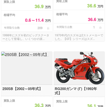
買取上限
買取上限
36.6
36.9
万円
万円
相場平均
相場平均
36.6
0.6～11.4
万円
万円
年間取引台数
1
台
年間取引台数
209
台
1998年にスズキ初のビッグスクータ
1970年代のスズキは2ストメーカーで
ーとして登場し、いくつかの派...
した。【GT】シリーズはスズ...
250SB【2002～05年式】
RG200ガンマ (Γ)【1992年
式】
買取上限
買取上限
36.3
36.1
万円
万円