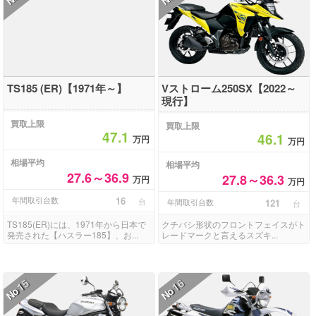
TS185 (ER)【1971年～】
Vストローム250SX【2022～
現行】
買取上限
買取上限
47.1
46.1
万円
万円
相場平均
相場平均
27.6～36.9
27.8～36.3
万円
万円
年間取引台数
16
台
年間取引台数
121
台
TS185(ER)には、1971年から日本で
クチバシ形状のフロントフェイスがト
発売された【ハスラー185】、お...
レードマークと言えるスズキ...
15
16
No
No