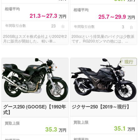
相場平均
相場平均
21.3～27.3
25.7～29.9
万円
万円
年間取引台数
23
台
年間取引台数
3
台
250SBはスズキ株式会社より2002年2
200ccという排気量のバイクは少数派
月に販売が開始した。 軽い車...
です。RG200ガンマの他には、...
現行
グース250 (GOOSE)【1992年
ジクサー250【2019～現行】
式】
買取上限
買取上限
35.1
35.3
万円
万円
相場平均