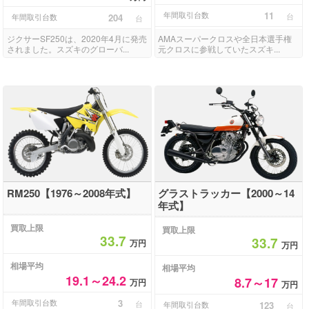
年間取引台数
11
台
年間取引台数
204
台
ジクサーSF250は、2020年4月に発売
AMAスーパークロスや全日本選手権
されました。スズキのグローバ...
元クロスに参戦していたスズキ...
RM250【1976～2008年式】
グラストラッカー【2000～14
年式】
買取上限
買取上限
33.7
33.7
万円
万円
相場平均
相場平均
19.1～24.2
8.7～17
万円
万円
年間取引台数
3
台
年間取引台数
123
台