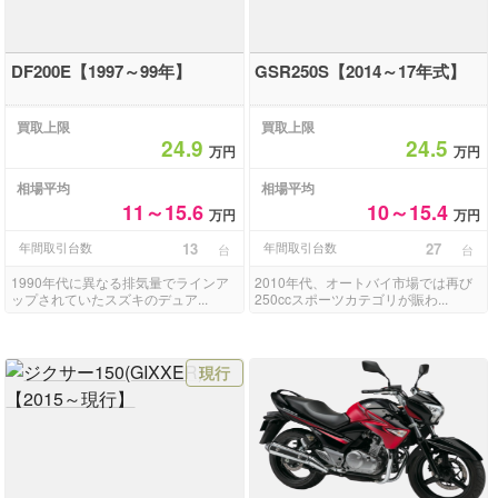
DF200E【1997～99年】
GSR250S【2014～17年式】
買取上限
買取上限
24.9
24.5
万円
万円
相場平均
相場平均
11～15.6
10～15.4
万円
万円
年間取引台数
13
年間取引台数
27
台
台
1990年代に異なる排気量でラインア
2010年代、オートバイ市場では再び
ップされていたスズキのデュア...
250ccスポーツカテゴリが賑わ...
現行