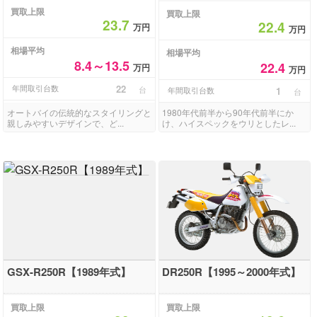
買取上限
買取上限
23.7
22.4
万円
万円
相場平均
相場平均
8.4～13.5
22.4
万円
万円
年間取引台数
22
台
年間取引台数
1
台
オートバイの伝統的なスタイリングと
1980年代前半から90年代前半にか
親しみやすいデザインで、ど...
け、ハイスペックをウリとしたレ...
GSX-R250R【1989年式】
DR250R【1995～2000年式】
買取上限
買取上限