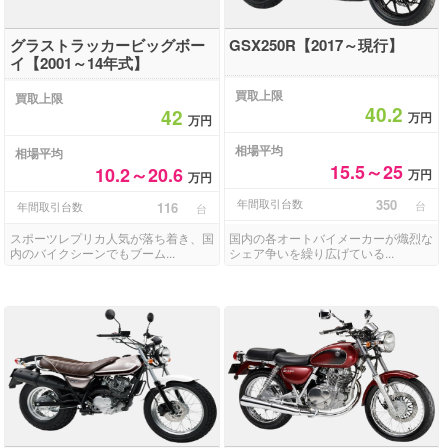
グラストラッカービッグボー
GSX250R【2017～現行】
イ【2001～14年式】
買取上限
買取上限
40.2
42
万円
万円
相場平均
相場平均
15.5～25
10.2～20.6
万円
万円
年間取引台数
350
台
年間取引台数
116
台
スポーツレプリカ人気が落ち着き、国
国内の各オートバイメーカーが熾烈な
内のバイクシーンでもブーム...
シェア争いを繰り広げている...