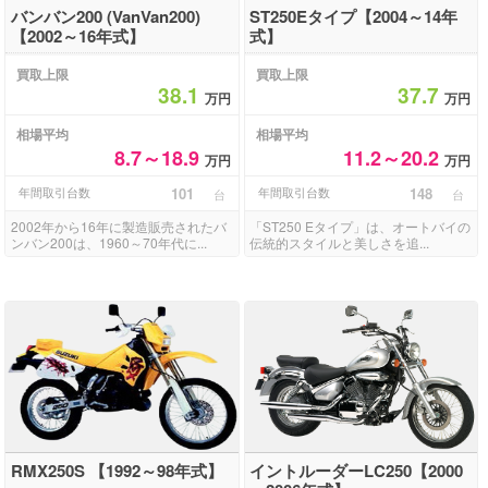
バンバン200 (VanVan200)
ST250Eタイプ【2004～14年
【2002～16年式】
式】
買取上限
買取上限
38.1
37.7
万円
万円
相場平均
相場平均
8.7～18.9
11.2～20.2
万円
万円
年間取引台数
101
年間取引台数
148
台
台
2002年から16年に製造販売されたバ
「ST250 Eタイプ」は、オートバイの
ンバン200は、1960～70年代に...
伝統的スタイルと美しさを追...
RMX250S 【1992～98年式】
イントルーダーLC250【2000