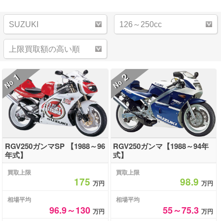
1
2
No
No
RGV250ガンマSP 【1988～96
RGV250ガンマ【1988～94年
年式】
式】
買取上限
買取上限
175
98.9
万円
万円
相場平均
相場平均
96.9～130
55～75.3
万円
万円