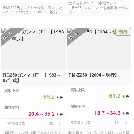
世界モトクロスGP参戦マシン
GSX250Eはスズキが最初に製造した
「RH68」のノウハウを市販車モデル
4スト250ccです。 GSX250E以前...
に...
現行
5
6
No
No
RG250ガンマ（Γ）【1983～
RM-Z250【2004～現行】
87年式】
買取上限
買取上限
61.2
69.2
万円
万円
相場平均
相場平均
18.7～34.6
20.4～35.2
万円
万円
年間取引台数
19
台
年間取引台数
20
台
1983年、スズキは驚くべきバイクを
時を追うごとに厳しさを増していた環