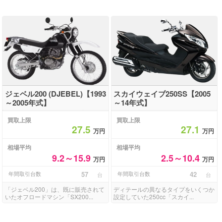
ジェベル200 (DJEBEL)【1993
スカイウェイブ250SS【2005
～2005年式】
～14年式】
買取上限
買取上限
27.5
27.1
万円
万円
相場平均
相場平均
9.2～15.9
2.5～10.4
万円
万円
年間取引台数
57
年間取引台数
42
台
台
「ジェベル200」は、既に販売されて
ディテールの異なるタイプをいくつか
いたオフロードマシン「SX200...
設定していた250cc「スカイ...