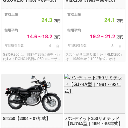
買取上限
買取上限
24.3
24.1
万円
万円
相場平均
相場平均
14.6～18.2
19.2～21.2
万円
万円
年間取引台数
4
年間取引台数
3
台
台
GSX-R250は、1987年3月に発売され
スズキが世に送り出した「RMX250」
た4ストDOHC4気筒の250ccレーサ...
は、1989年から1998年式にかけ...
ST250【2004～07年式】
バンディット250リミテッド
【GJ74A型｜1991～93年式】