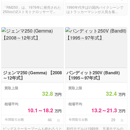
「RM250」は、1976年に発売された
1990年代半ばの国内バイクシーンで
250ccの2ストモトクロッサーで...
はトラッカーマシンが人気を集...
ジェンマ250 (Gemma) 【2008
バンディット250V (Bandit)
～12年式】
【1995～97年式】
買取上限
買取上限
32.8
32.4
万円
万円
相場平均
相場平均
10.1～18.2
13.2～21.3
万円
万円
年間取引台数
46
年間取引台数
29
台
台
ビッグスクーターブームも終わろうと
初代モデルは1989年、兄弟モデルの