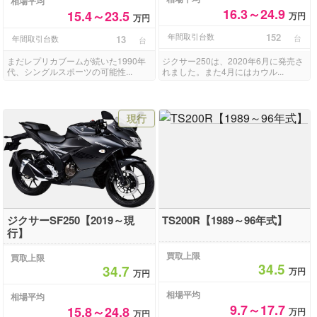
相場平均
16.3～24.9
15.4～23.5
万円
万円
年間取引台数
152
台
年間取引台数
13
台
まだレプリカブームが続いた1990年
ジクサー250は、2020年6月に発売さ
代、シングルスポーツの可能性...
れました。また4月にはカウル...
現行
ジクサーSF250【2019～現
TS200R【1989～96年式】
行】
買取上限
買取上限
34.5
34.7
万円
万円
相場平均
相場平均
9.7～17.7
15.8～24.8
万円
万円