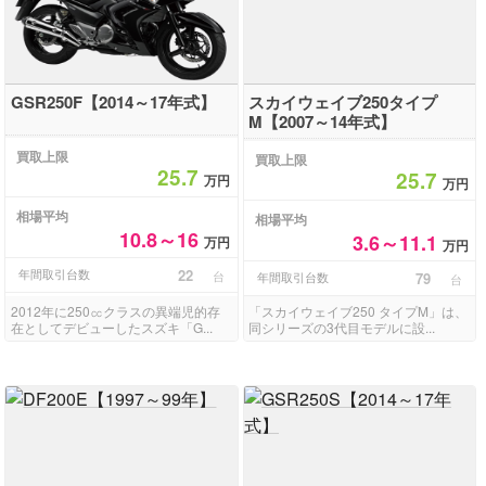
GSR250F【2014～17年式】
スカイウェイブ250タイプ
M【2007～14年式】
買取上限
買取上限
25.7
25.7
万円
万円
相場平均
相場平均
10.8～16
3.6～11.1
万円
万円
年間取引台数
22
台
年間取引台数
79
台
2012年に250㏄クラスの異端児的存
「スカイウェイブ250 タイプM」は、
在としてデビューしたスズキ「G...
同シリーズの3代目モデルに設...