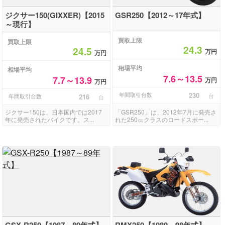
ジクサー150(GIXXER)【2015
GSR250【2012～17年式】
～現行】
買取上限
買取上限
24.3
24.5
万円
万円
相場平均
相場平均
7.6～13.5
7.7～13.9
万円
万円
年間取引台数
230
台
年間取引台数
216
台
ジクサー150は、日本国内では2017
「GSR250」は、2012年7月に発売さ
年に発売されたバイクです。ス...
れた250㏄クラスのロードスポー...
GSX-R250【1987～89年式】
RMX250【1989～98年式】