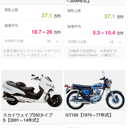
～2006年式】
買取上限
買取上限
37.1
37.1
万円
万円
相場平均
相場平均
18.7～26
5.3～15.4
万円
万円
年間取引台数
20
台
年間取引台数
19
台
公道仕様のエンデューロレーサーとい
「伝統的で伝説的な」を意味する
うキャッチフレーズがピッタ...
「Legendary Classic」の略語で...
スカイウェイブ250タイプ
GT185【1974～77年式】
S【2001～14年式】