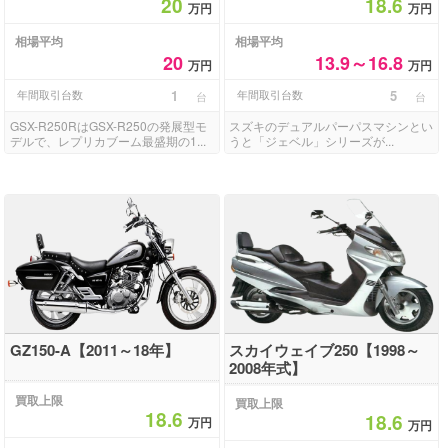
20
18.6
万円
万円
相場平均
相場平均
20
13.9～16.8
万円
万円
年間取引台数
1
年間取引台数
5
台
台
GSX-R250RはGSX-R250の発展型モ
スズキのデュアルパーパスマシンとい
デルで、レプリカブーム最盛期の1...
うと「ジェベル」シリーズが...
GZ150-A【2011～18年】
スカイウェイブ250【1998～
2008年式】
買取上限
買取上限
18.6
18.6
万円
万円