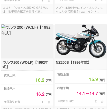
1
台
スズキ 「ジェベル250XC GPS Ver.」
スズキは2016年にインドネシアのジ
は、地平線の彼方を目指す旅...
ャカルタで開催された「インド...
ウルフ200 (WOLF)【1992年
NZ250S【1986年式】
式】
買取上限
買取上限
15.9
16.2
万円
万円
相場平均
相場平均
14.1～14.7
16.2
万円
万円
年間取引台数
2
台
年間取引台数
1
台