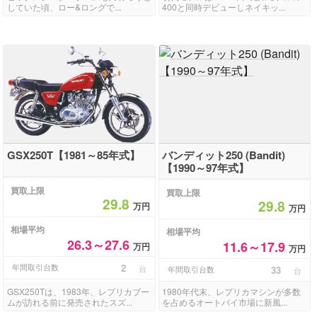
していた頃、ロー&ロングで...
400と同時デビューしネイキッ...
GSX250T【1981～85年式】
バンディット250 (Bandit)
【1990～97年式】
買取上限
買取上限
29.8
29.8
万円
万円
相場平均
相場平均
26.3～27.6
11.6～17.9
万円
万円
年間取引台数
2
台
年間取引台数
33
台
GSX250Tは、1983年、レプリカブー
1980年代末、レプリカマシンが多数
ムが訪れる前に発売されたスズ...
を占めるオートバイ市場に新風...