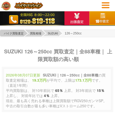
126～250cc
バイク買取査定
買取相場
SUZUKI
SUZUKI 126～250cc 買取査定｜全88車種｜ 上
限買取額の高い順
2026年08月07日更新
SUZUKI｜126～250cc｜全88車種
の買
取査定相場は、
19.3万円
が平均で、上限は
173.1万円
です。
（直近1年間）
平均買取額は、 対10年前比で
65％
上昇。 対3年前比で
15％
上昇し、 対前年比では
4％
上昇。
現在、最も高く売れる車種は上限買取額でRGV250ガンマSP。
中古の取引台数が最も多い車種はVストローム250です。