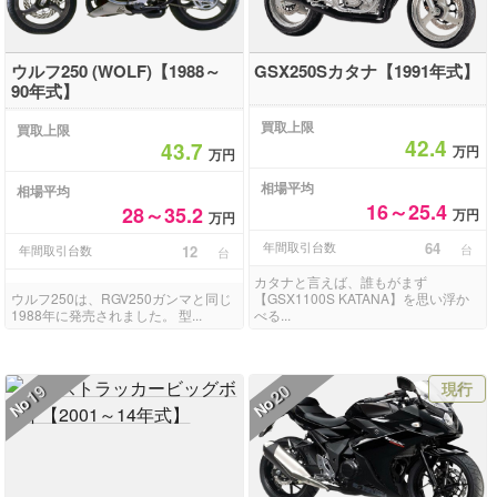
ウルフ250 (WOLF)【1988～
GSX250Sカタナ【1991年式】
90年式】
買取上限
買取上限
42.4
43.7
万円
万円
相場平均
相場平均
16～25.4
28～35.2
万円
万円
年間取引台数
64
台
年間取引台数
12
台
カタナと言えば、誰もがまず
ウルフ250は、RGV250ガンマと同じ
【GSX1100S KATANA】を思い浮か
1988年に発売されました。 型...
べる...
現行
19
20
No
No