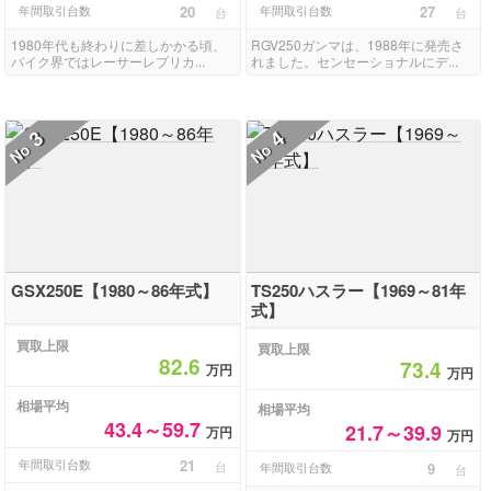
年間取引台数
20
年間取引台数
27
台
台
1980年代も終わりに差しかかる頃、
RGV250ガンマは、1988年に発売さ
バイク界ではレーサーレプリカ...
れました。センセーショナルにデ...
3
4
No
No
GSX250E【1980～86年式】
TS250ハスラー【1969～81年
式】
買取上限
買取上限
82.6
73.4
万円
万円
相場平均
相場平均
43.4～59.7
21.7～39.9
万円
万円
年間取引台数
21
台
年間取引台数
9
台