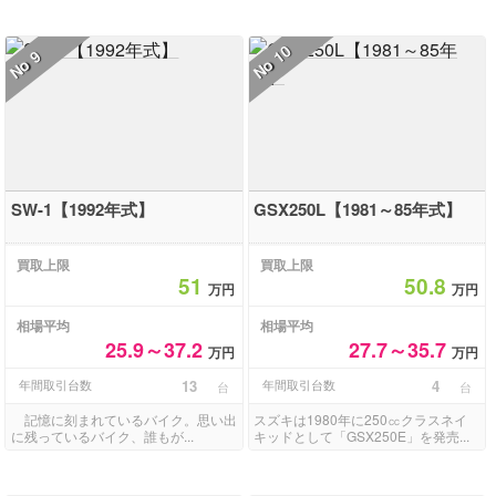
10
9
No
No
SW-1【1992年式】
GSX250L【1981～85年式】
買取上限
買取上限
51
50.8
万円
万円
相場平均
相場平均
25.9～37.2
27.7～35.7
万円
万円
年間取引台数
13
年間取引台数
4
台
台
記憶に刻まれているバイク。思い出
スズキは1980年に250㏄クラスネイ
に残っているバイク、誰もが...
キッドとして「GSX250E」を発売...