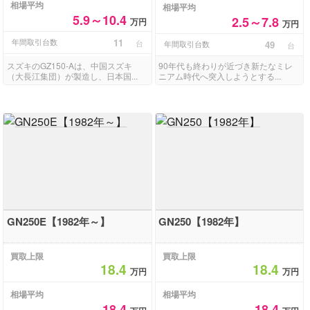
相場平均
相場平均
5.9～10.4
2.5～7.8
万円
万円
年間取引台数
11
台
年間取引台数
49
台
スズキのGZ150-Aは、中国スズキ
90年代も終わりが近づき新たなミレ
（大長江集団）が製造し、日本国...
ニアム時代へ突入しようとする...
GN250E【1982年～】
GN250【1982年】
買取上限
買取上限
18.4
18.4
万円
万円
相場平均
相場平均
18.4
18.4