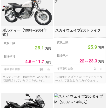
ボルティー【1994～2004年
スカイウェイブ250トライク
式】
買取上限
買取上限
25.9
26.1
万円
万円
相場平均
相場平均
22～23.3
4.6～11.7
万円
万円
年間取引台数
3
台
年間取引台数
90
台
ボルティーは、1994年から2004年ま
1988年にスズキ初のビックスクータ
で販売されていたスズキのバイ...
ーとして誕生したスカイウェイ...