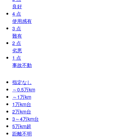
良好
4
点
使用感有
3
点
難有
2
点
劣悪
1
点
事故不動
指定なし
～0.5
万km
～1
万km
1
万km台
2
万km台
3～4
万km台
5
万km超
距離不明