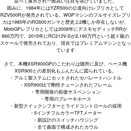
並べて展示され一際高い注目を浴びていました。
因みに、1984年にはYZR500の公道向けレプリカとして
RZV500Rが発売されている。WGPマシンのフルサイズレプリ
カは1985年のRG500ガンマと歴史上2機しか存在しないが、
MotoGPレプリカとしては2008年にデスモセディッチRRが
866万円で、2015年にRC213V-Sが2,190万円という超ド級の
スケールで発売されており、現在ではプレミアムマシンとなっ
ています
さて。本機XSR900GPのこだわりは随所に及び、ベース機
XSR900との差別化もふんだんに図られている。
・アルミ製ステムにセットされたセパレートハンドル
・XSR900比で剛性チューンされたフレーム
・専用開発の前後サスペンション
・専用のブレーキホース
・新型クイックシフターとライドコントロールの採用
・5インチフルカラーTFTメーター
・新設計のスイッチハウジング
・全て曲面で構成されたカウル