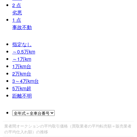
2
点
劣悪
1
点
事故不動
指定なし
～0.5
万km
～1
万km
1
万km台
2
万km台
3～4
万km台
5
万km超
距離不明
業者間オークションの平均取引価格（買取業者の平均転売額＝販売業者
の平均仕入れ額）の推移