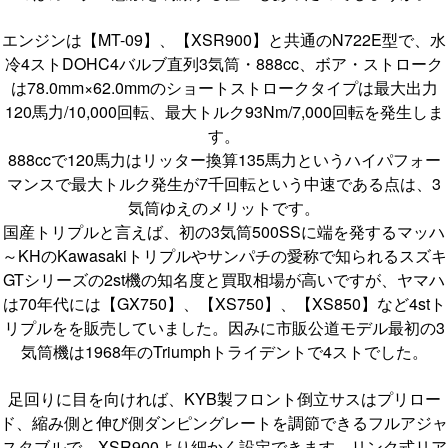
エンジンは【MT-09】、【XSR900】と共通のN722E型で、水
冷4ストDOHC4バルブ直列3気筒・888cc、ボア・ストローク
は78.0mm×62.0mmのショートストロークタイプは最大出力
120馬力/10,000回転、最大トルク93Nm/7,000回転を発生しま
す。
888ccで120馬力はリッター換算135馬力というハイパフォー
マンスで最大トルク発生が7千回転という中速である点は、3
気筒ゆえのメリットです。
国産トリプルと言えば、初の3気筒500SSに端を発するマッハ
～KHのKawasakiトリプルやサンパチの愛称で知られるスズキ
GTシリーズの2st機の知名度と買取相場が高いですが、ヤマハ
は70年代には【GX750】、【XS750】、【XS850】など4stト
リプルをを販売していました。因みに市販公道モデル最初の3
気筒機は1968年のTriumphトライデントで4ストでした。
足回りに目を向ければ、KYB製フロント倒立サスはプリロー
ド、縮み側と伸び側ダンピングレートを調節できるフルアジャ
スタブルで、XSR900より細かく設定できます。リンク式リア