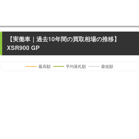
【
実働車
｜過去
10
年
間の買取相場の推移】
XSR900 GP
最高額
平均落札額
最低額