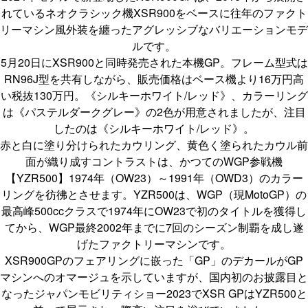
れているネオクラシック機XSR900をベースに往年のファクト
リーマシン風外装を纏ったアグレッシブなバリエーションモデ
ルです。
5月20日にXSR900と同時発売された本機GP。フレーム型式は
RN96J型を共有しながら、販売価格はベース機より16万円高
い税抜130万円。《シルキーホワイト/レッド》、カラーリング
は《パステルダークグレー》の2色が用意されましたが、注目
したのは《シルキーホワイト/レッド》。
赤と白に塗り分けられたカウリング、黄色く塗られたカウル前
面が織り成すコントラストは、かつてのWGP参戦機
【YZR500】1974年（OW23）～1991年（OWD3）のカラー
リングを彷彿とさせます。YZR500は、WGP（現MotoGP）の
最高峰500ccクラスで1974年にOW23で初のタイトルを獲得し
てから、WGP最終2002年までに7回のシーズン制覇を成し遂
げたファクトリーマシンです。
XSR900GPのフェアリングに嵌った「GP」のデカールがGP
マシンへのオマージュを示していますが、国内初のお披露目と
なったジャパンモビリティショー2023でXSR GPはYZR500と