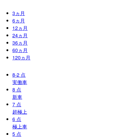
3
ヵ月
6
ヵ月
12
ヵ月
24
ヵ月
36
ヵ月
60
ヵ月
120
ヵ月
8-2
点
実働車
8
点
新車
7
点
超極上
6
点
極上車
5
点