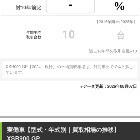
-
%
対10年前比
【2016年間 vs 2026年】
10
年間平均
台
取引台数
過去10年間の取引台数÷10
XSR900 GP【2024～現行】の平均買取相場は、対前年比で-2%下落し
ています。
※データ更新：2026年08月07日
実働車
【型式・年式別｜買取相場の推移】
XSR900 GP