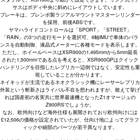
サスはボディ中央に斜めにレイアウトしています。
ブレーキは、ブレンボ製ラジアルマウントマスターシリンダー
を採用、前後ABSです。
ヤマハライドコントロールは「SPORT」「STREET」
「RAIN」の3つの走行モードを選択可、6軸IMUで車体のバラ
ンスを自動制御、液晶式メーターに各種モードを表示します。
ただし、ホイールベースはXSR900の1,495mmから5mm延長
された1,500mmである点を考えると、XSR900GPはクイック
ハンドリングを目指したレプリカ一辺倒ではなく、安定性も重
視していることが分かります。
ネイキッドが主流であるネオクラシック機にレーサーレプリカ
外装という斬新さはライバル不在を想われますが、敢えて挙げ
れば国産初の名実共に世界最速機となったZ1オマージュの
Z900RSでしょうか。
なお、欧州向けなど海外仕様も展開されており欧州向けには
£12,506の価格が設定されていたが、仕向け地によってグラフ
ィックや細部のパーツが若干異なります。