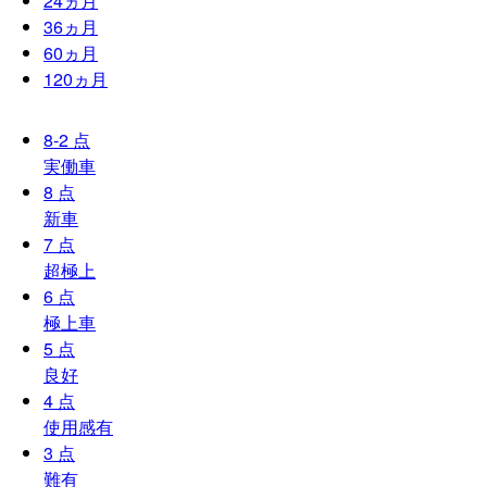
24
ヵ月
36
ヵ月
60
ヵ月
120
ヵ月
8-2
点
実働車
8
点
新車
7
点
超極上
6
点
極上車
5
点
良好
4
点
使用感有
3
点
難有