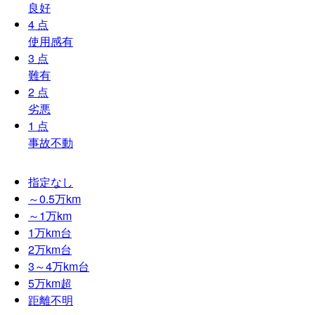
良好
4
点
使用感有
3
点
難有
2
点
劣悪
1
点
事故不動
指定なし
～0.5
万km
～1
万km
1
万km台
2
万km台
3～4
万km台
5
万km超
距離不明