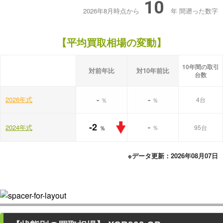
10
2026年8月時点から
年
間遡った数字
【平均買取相場の変動】
10年間の取引
対前年比
対10年前比
台数
-
-
2026年式
4台
％
％
-2
-
2024年式
％
95台
％
※データ更新：2026年08月07日