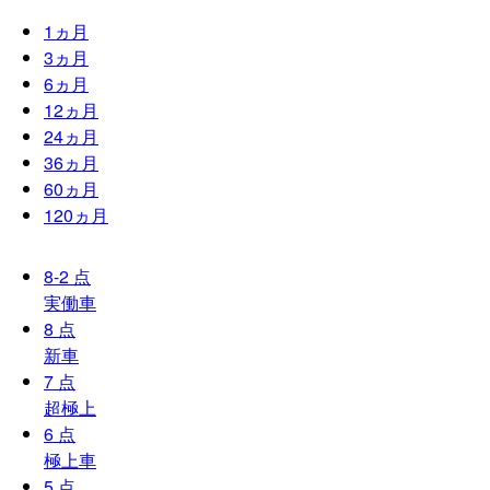
1
ヵ月
3
ヵ月
6
ヵ月
12
ヵ月
24
ヵ月
36
ヵ月
60
ヵ月
120
ヵ月
8-2
点
実働車
8
点
新車
7
点
超極上
6
点
極上車
5
点