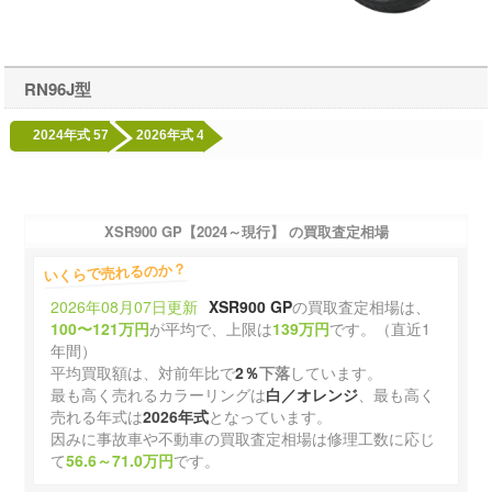
RN96J型
2024年式
57
2026年式
4
XSR900 GP【2024～現行】 の買取査定相場
いくらで売れるのか？
2026年08月07日更新
XSR900 GP
の買取査定相場は、
100〜121万円
が平均で、上限は
139万円
です。（直近1
年間）
平均買取額は、対前年比で
2％
下落
しています。
最も高く売れるカラーリングは
白／オレンジ
、最も高く
売れる年式は
2026年式
となっています。
因みに事故車や不動車の買取査定相場は修理工数に応じ
て
56.6～71.0万円
です。