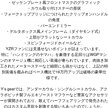
・ゼッケンプレート風フロントマスクのグラフィック
・カウル取り付けステーの形状
・フォークトップブリッジにつけられたクリップオンハンドル
の角度
・バーエンドミラー
・デルタボックス風メインフレーム（ダイヤモンド式）
・上部がフラットなシートカウル
・スピンフォージドホイールなど、
YZRファンには見逃せないポイントが詰まっています。
特に「ハンドリングのヤマハ」を象徴する足回りはWGPマシ
ンのオマージュ機に相応しい装備が奢られています。肉抜き加
工されたメーターステーなど細部にも抜かりはなく、上記の特
別装備を鑑みればベース機比で16万円アップは破格の豪華仕
様です。
Y’s gearでは、アンダーカウル・シングルシートカウル、アク
ラポビッチ製フルエキゾーストマフラーなど豊富なアクセサリ
ーが展開されており、敢えてハーフフェアリングで発売された
のはカスタム意欲を刺激する狙いもあったのでしょうか。