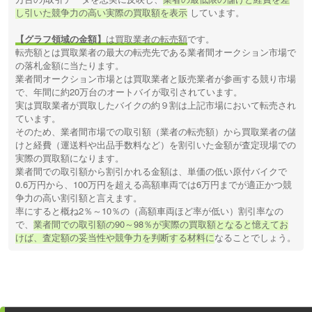
し引いた競争力の高い実際の買取額を表示
しています。
【グラフ領域の金額】
は買取業者の転売額
です。
転売額とは買取業者の最大の転売先である業者間オークション市場で
の落札金額に当たります。
業者間オークション市場とは買取業者と販売業者が参画する競り市場
で、年間に約20万台のオートバイが取引されています。
実は買取業者が買取したバイクの約９割は上記市場において転売され
ています。
そのため、業者間市場での取引額（業者の転売額）から買取業者の儲
けと経費（運送料や出品手数料など）を割引いた金額が査定現場での
実際の買取額になります。
業者間での取引額から割引かれる金額は、単価の低い原付バイクで
0.6万円から、100万円を超える高額車両では6万円までが適正かつ競
争力の高い割引額と言えます。
率にすると概ね2％～10％の（高額車両ほど率が低い）割引率なの
で、
業者間での取引額の90～98％が実際の買取額となると憶えてお
けば、査定額の妥当性や競争力を判断する材料に
なることでしょう。