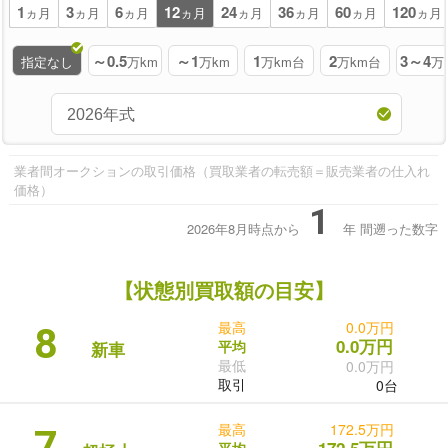
1
3
6
12
24
36
60
120
ヵ月
ヵ月
ヵ月
ヵ月
ヵ月
ヵ月
ヵ月
ヵ月
～0.5
～1
1
2
3～4
指定なし
万km
万km
万km台
万km台
万
業者間オークションの取引価格（買取業者の転売額＝販売業者の仕入れ
価格）
1
2026年8月時点から
年
間遡った数字
【状態別買取額の目安】
最高
0.0万円
8
0.0万円
平均
新車
最低
0.0万円
取引
0台
最高
172.5万円
7