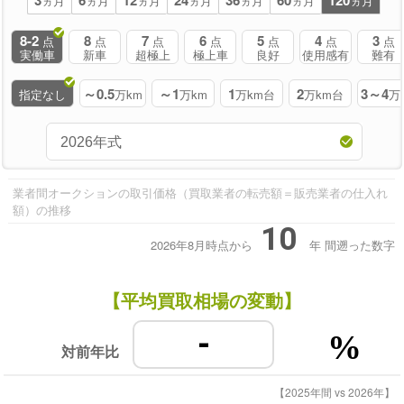
3
6
12
24
36
60
120
ヵ月
ヵ月
ヵ月
ヵ月
ヵ月
ヵ月
ヵ月
8-2
8
7
6
5
4
3
点
点
点
点
点
点
点
実働車
新車
超極上
極上車
良好
使用感有
難有
～0.5
～1
1
2
3～4
指定なし
万km
万km
万km台
万km台
万
業者間オークションの取引価格（買取業者の転売額＝販売業者の仕入れ
額）の推移
10
2026年8月時点から
年
間遡った数字
【平均買取相場の変動】
-
%
対前年比
【2025年間 vs 2026年】