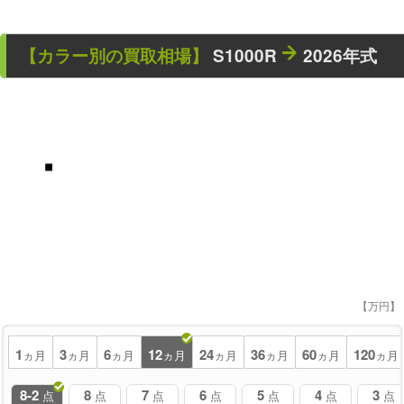
【カラー別の買取相場】
S1000R
2026年式
■
【万円】
1
3
6
12
24
36
60
120
ヵ月
ヵ月
ヵ月
ヵ月
ヵ月
ヵ月
ヵ月
ヵ月
8-2
8
7
6
5
4
3
点
点
点
点
点
点
点