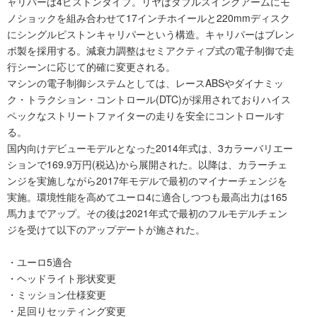
ャリパーは4ピストンタイプ。リヤはダブルスイングアームにモ
ノショックを組み合わせて17インチホイールと220mmディスク
にシングルピストンキャリパーという構造。キャリパーはブレン
ボ製を採用する。減衰力調整はセミアクティブ式の電子制御で走
行シーンに応じて的確に変更される。
マシンの電子制御システムとしては、レースABSやダイナミッ
ク・トラクション・コントロール(DTC)が採用されておりハイス
ペックなストリートファイターの走りを安全にコントロールす
る。
国内向けデビューモデルとなった2014年式は、3カラーバリエー
ションで169.9万円(税込)から展開された。以降は、カラーチェ
ンジを実施しながら2017年モデルで最初のマイナーチェンジを
実施。環境性能を高めてユーロ4に適合しつつも最高出力は165
馬力までアップ。その後は2021年式で最初のフルモデルチェン
ジを受けて以下のアップデートが施された。
・ユーロ5適合
・ヘッドライト形状変更
・ミッション仕様変更
・足回りセッティング変更