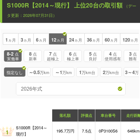
S1000R【2014～現行】
上位20台の取引額
（デー
タ更新：2026年07月31日）
1
3
6
12
24
36
60
120
ヵ月
ヵ月
ヵ月
ヵ月
ヵ月
ヵ月
ヵ月
ヵ月
8-2
8
7
6
5
4
3
点
点
点
点
点
点
点
実働車
新車
超極上
極上車
良好
使用感有
難有
～0.5
～1
1
2
3～4
指定なし
万km
万km
万km台
万km台
万
落札額
評価点
車台番号
走行距
S1000R【2014～
195.7万円
7.5点
0P3100S6
646km
1
現行】