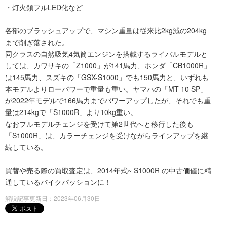
・灯火類フルLED化など
各部のブラッシュアップで、マシン重量は従来比2kg減の204kg
まで削ぎ落された。
同クラスの自然吸気4気筒エンジンを搭載するライバルモデルと
しては、カワサキの「Z1000」が141馬力、ホンダ「CB1000R」
は145馬力、スズキの「GSX-S1000」でも150馬力と、いずれも
本モデルよりローパワーで重量も重い。ヤマハの「MT-10 SP」
が2022年モデルで166馬力までパワーアップしたが、それでも重
量は214kgで「S1000R」より10kg重い。
なおフルモデルチェンジを受けて第2世代へと移行した後も
「S1000R」は、カラーチェンジを受けながらラインアップを継
続している。
買替や売る際の買取査定は、2014年式~ S1000R の中古価値に精
通しているバイクパッションに！
解説記事更新日：2023年06月30日