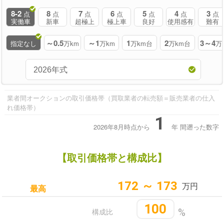
8-2
8
7
6
5
4
3
点
点
点
点
点
点
点
実働車
新車
超極上
極上車
良好
使用感有
難有
～0.5
～1
1
2
3～4
指定なし
万km
万km
万km台
万km台
万
業者間オークションの取引価格帯（買取業者の転売額＝販売業者の仕入
れ価格帯）
1
2026年8月時点から
年
間遡った数字
【取引価格帯と構成比】
172 ～ 173
万円
最高
100
構成比
%