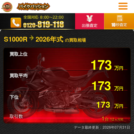
S1000R
2026年式
の買取相場
買取上位
173
万
円
買取平均
173
万
円
下位
173
万
円
取引数
1
台
12
ヵ月間
データ最終更新：2026年07月31日