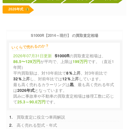
2026年式
1
S1000R【2014～現行】 の買取査定相場
いくらで売れるのか？
2026年07月31日更新
S1000R
の買取査定相場は、
86.5〜129万円
が平均で、上限は
199万円
です。（直近1
年間）
平均買取額は、対10年前比で
8％
上昇
。対3年前比で
32％
上昇
し、対前年比では
12％
上昇
しています。
最も高く売れるカラーリングは
黒
、最も高く売れる年式
は
2026年式
となっています。
因みに事故車や不動車の買取査定相場は修理工数に応じ
て
25.3～90.0万円
です。
買取査定に役立つ車両解説
高く売れる型式・年式