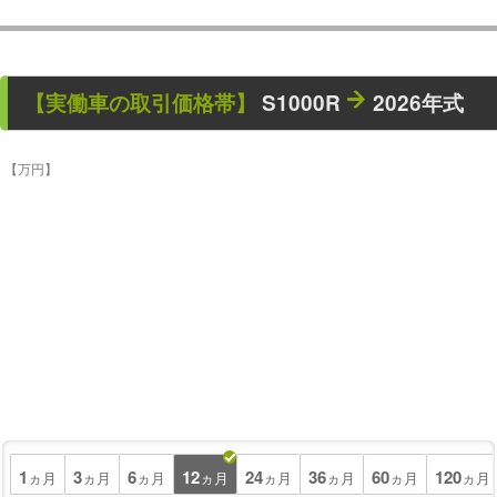
【
実働車
の取引価格帯】
S1000R
2026年式
【万円】
1
3
6
12
24
36
60
120
ヵ月
ヵ月
ヵ月
ヵ月
ヵ月
ヵ月
ヵ月
ヵ月