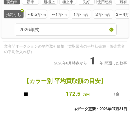
実働車
新車
超極上
極上車
良好
使用感有
難有
～0.5
～1
1
2
3～4
指定なし
万km
万km
万km台
万km台
万
業者間オークションの平均取引価格（買取業者の平均転売額＝販売業者
の平均仕入れ額）
1
2026年8月時点から
年
間遡った数字
【カラー別 平均買取額の目安】
■
172.5
1台
万円
※データ更新：2026年07月31日