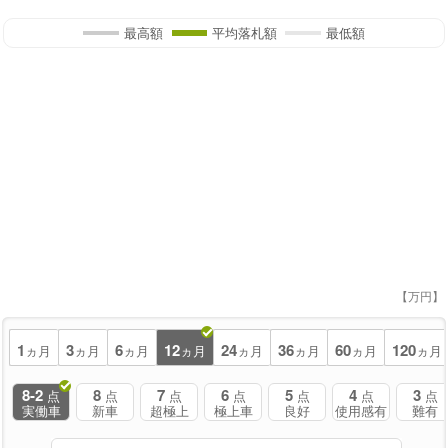
最高額
平均落札額
最低額
【万円】
1
3
6
12
24
36
60
120
ヵ月
ヵ月
ヵ月
ヵ月
ヵ月
ヵ月
ヵ月
ヵ月
8-2
8
7
6
5
4
3
点
点
点
点
点
点
点
実働車
新車
超極上
極上車
良好
使用感有
難有