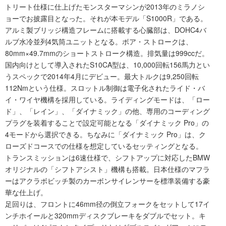
トリート仕様に仕上げたモンスターマシンが2013年のミラノシ
ョーでお披露目となった。それが本モデル「S1000R」である。
アルミ製ブリッジ構造フレームに搭載する心臓部は、DOHC4バ
ルブ水冷並列4気筒ユニットとなる。ボア・ストロークは、
80mm×49.7mmのショートストローク構造。排気量は999ccだ。
国内向けとして導入されたS10CA型は、10,000回転156馬力とい
うスペックで2014年4月にデビュー。最大トルクは9,250回転
112Nmという仕様。スロットル制御は電子化されたライド・バ
イ・ワイヤ機構を採用している。ライディングモードは、「ロー
ド」、「レイン」、「ダイナミック」の他、専用のコーディング
プラグを装着することで設定可能となる「ダイナミック Pro」の
4モードから選択できる。ちなみに「ダイナミック Pro」は、ク
ローズドコースでの仕様を想定しているセッティングとなる。
トランスミッションは6速仕様で、シフトアップに対応したBMW
オリジナルの「シフトアシスト」機構も搭載。日本仕様のマフラ
ーはアクラボビッチ製のカーボンサイレンサーを標準装備する豪
華な仕上げ。
足回りは、フロントに46mm径の倒立フォークをセットして17イ
ンチホイールと320mmディスクブレーキをダブルでセット。キ