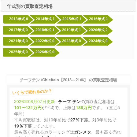
年式別の買取査定相場
2013年式
0
2014年式
1
2015年式
1
2016年式
1
2017年式
0
2018年式
1
2019年式
1
2020年式
2
2021年式
0
2022年式
0
2023年式
0
2024年式
0
2025年式
0
2026年式
0
チーフテン /Chieftain【2013～21年】 の買取査定相場
いくらで売れるのか？
2026年08月07日更新
チーフ テン
の買取査定相場は、
101〜131万円
が平均で、上限は
186万円
です。（直近5
年間）
平均買取額は、対10年前比で
27％
下落
。対3年前比で
19％
下落
しています。
最も高く売れるカラーリングは
ガンメタ
、最も高く売れ