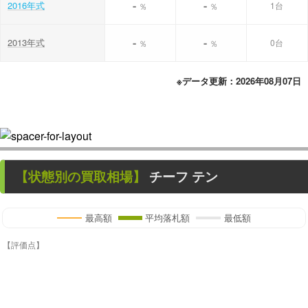
-
-
2016年式
1台
％
％
-
-
2013年式
0台
％
％
※データ更新：2026年08月07日
【状態別の買取相場】
チーフ テン
最高額
平均落札額
最低額
【評価点】