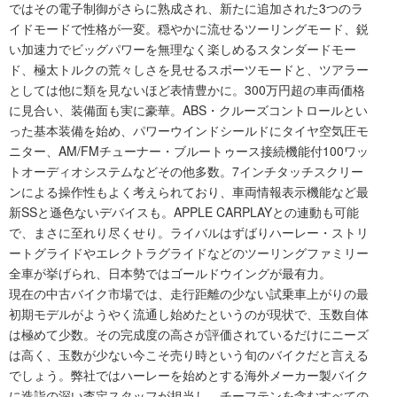
ではその電子制御がさらに熟成され、新たに追加された3つのラ
イドモードで性格が一変。穏やかに流せるツーリングモード、鋭
い加速力でビッグパワーを無理なく楽しめるスタンダードモー
ド、極太トルクの荒々しさを見せるスポーツモードと、ツアラー
としては他に類を見ないほど表情豊かに。300万円超の車両価格
に見合い、装備面も実に豪華。ABS・クルーズコントロールとい
った基本装備を始め、パワーウインドシールドにタイヤ空気圧モ
ニター、AM/FMチューナー・ブルートゥース接続機能付100ワッ
トオーディオシステムなどその他多数。7インチタッチスクリー
ンによる操作性もよく考えられており、車両情報表示機能など最
新SSと遜色ないデバイスも。APPLE CARPLAYとの連動も可能
で、まさに至れり尽くせり。ライバルはずばりハーレー・ストリ
ートグライドやエレクトラグライドなどのツーリングファミリー
全車が挙げられ、日本勢ではゴールドウイングが最有力。
現在の中古バイク市場では、走行距離の少ない試乗車上がりの最
初期モデルがようやく流通し始めたというのが現状で、玉数自体
は極めて少数。その完成度の高さが評価されているだけにニーズ
は高く、玉数が少ない今こそ売り時という旬のバイクだと言える
でしょう。弊社ではハーレーを始めとする海外メーカー製バイク
に造詣の深い査定スタッフが担当し、チーフテンを含むすべての