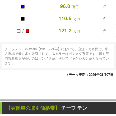
■
96.0
1台
万円
■
110.5
1台
万円
■
■
121.2
/
1台
万円
チーフテン /Chieftain【2013～21年】において。直近60カ月間で、中
古市場で最も多く取引されているカラーはガンメタ系等です。最も平
均買取相場が高いのはガンメタ系、次いでツヤケシガン系となってい
ます。
※データ更新：2026年08月07日
【
実働車
の取引価格帯】
チーフ テン