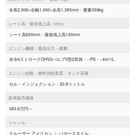
全長2,506×全幅1,000×全高1,385mm・重量359kg
シート高・最低地上高（mm）
シート高650mm・最低地上高130mm
エンジン機構・最高出力・燃費
水冷4ストロークOHV2バルブV型2気筒・--PS・--km/1L
エンジン始動・燃料供給装置・タンク容量
セル・インジェクション・20.8リットル
新車販売価格
383.6万円～
ジャンル
クルーザー アメリカン
｜
バガースタイル