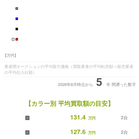
■
■
■
■
■
【万円】
業者間オークションの平均取引価格（買取業者の平均転売額＝販売業者
の平均仕入れ額）
5
2026年8月時点から
年
間遡った数字
【カラー別 平均買取額の目安】
■
131.4
2台
万円
■
127.6
2台
万円