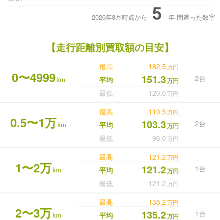
5
2026年8月時点から
年
間遡った数字
【走行距離別買取額の目安】
最高
182.5
万円
0〜4999
151.3
2台
km
平均
万円
最低
120.0
万円
最高
110.5
万円
0.5〜1万
103.3
2台
km
平均
万円
最低
96.0
万円
最高
121.2
万円
1〜2万
121.2
1台
km
平均
万円
最低
121.2
万円
最高
135.2
万円
2〜3万
135.2
1台
km
平均
万円