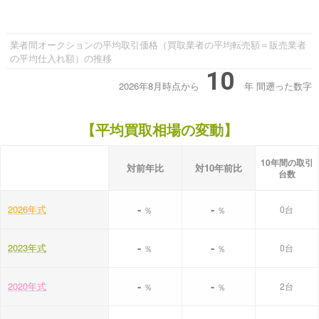
業者間オークションの平均取引価格（買取業者の平均転売額＝販売業者
の平均仕入れ額）の推移
10
2026年8月時点から
年
間遡った数字
【平均買取相場の変動】
10年間の取引
対前年比
対10年前比
台数
-
-
2026年式
0台
％
％
-
-
2023年式
0台
％
％
-
-
2020年式
2台
％
％