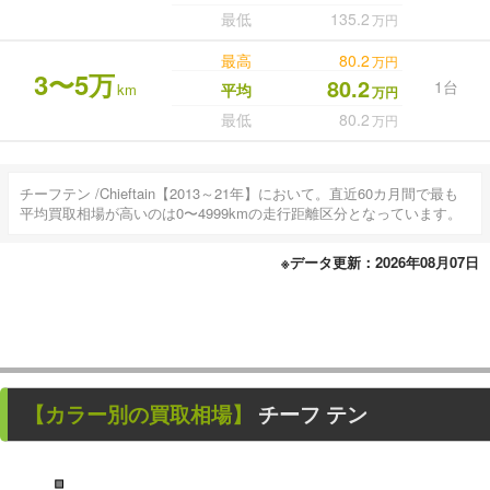
最低
135.2
万円
最高
80.2
万円
3〜5万
80.2
1台
km
平均
万円
最低
80.2
万円
チーフテン /Chieftain【2013～21年】において。直近60カ月間で最も
平均買取相場が高いのは0〜4999kmの走行距離区分となっています。
※データ更新：2026年08月07日
【カラー別の買取相場】
チーフ テン
■