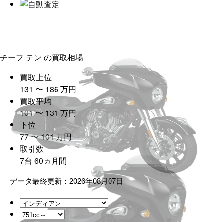
チーフ テン
の買取相場
買取上位
131
〜
186
万
円
買取平均
101
〜
131
万
円
下位
77
〜
101
万
円
取引数
7
台
60
ヵ月間
データ最終更新：2026年08月07日