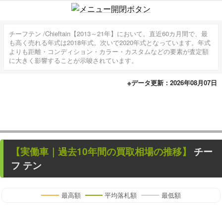
チーフテン /Chieftain【2013～21年】において。直近60カ月間で、最
も高く売れる年式は2018年式。次いで2020年式となっています。年式
よりも距離・コンディション・カラー・カスタムなどの要素が査定額
に大きく影響することが示唆されています。
※データ更新：2026年08月07日
【
実働車
｜過去
10
年
間の買取相場の推移】
チー
フ テン
最高額
平均落札額
最低額