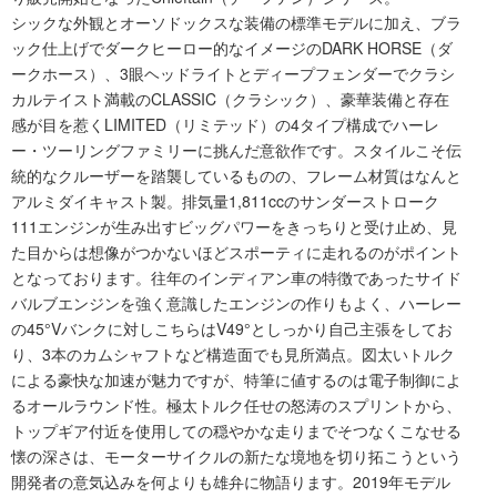
シックな外観とオーソドックスな装備の標準モデルに加え、ブラ
ック仕上げでダークヒーロー的なイメージのDARK HORSE（ダ
ークホース）、3眼ヘッドライトとディープフェンダーでクラシ
カルテイスト満載のCLASSIC（クラシック）、豪華装備と存在
感が目を惹くLIMITED（リミテッド）の4タイプ構成でハーレ
ー・ツーリングファミリーに挑んだ意欲作です。スタイルこそ伝
統的なクルーザーを踏襲しているものの、フレーム材質はなんと
アルミダイキャスト製。排気量1,811ccのサンダーストローク
111エンジンが生み出すビッグパワーをきっちりと受け止め、見
た目からは想像がつかないほどスポーティに走れるのがポイント
となっております。往年のインディアン車の特徴であったサイド
バルブエンジンを強く意識したエンジンの作りもよく、ハーレー
の45°Vバンクに対しこちらはV49°としっかり自己主張をしてお
り、3本のカムシャフトなど構造面でも見所満点。図太いトルク
による豪快な加速が魅力ですが、特筆に値するのは電子制御によ
るオールラウンド性。極太トルク任せの怒涛のスプリントから、
トップギア付近を使用しての穏やかな走りまでそつなくこなせる
懐の深さは、モーターサイクルの新たな境地を切り拓こうという
開発者の意気込みを何よりも雄弁に物語ります。2019年モデル