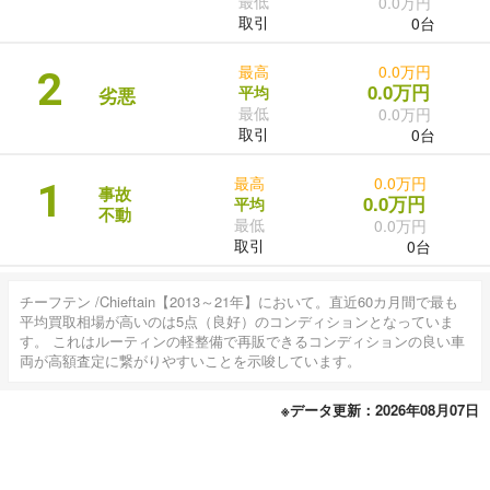
最低
0.0万円
取引
0台
最高
0.0万円
2
0.0万円
平均
劣悪
最低
0.0万円
取引
0台
最高
0.0万円
1
事故
0.0万円
平均
不動
最低
0.0万円
取引
0台
チーフテン /Chieftain【2013～21年】において。直近60カ月間で最も
平均買取相場が高いのは5点（良好）のコンディションとなっていま
す。 これはルーティンの軽整備で再販できるコンディションの良い車
両が高額査定に繋がりやすいことを示唆しています。
※データ更新：2026年08月07日