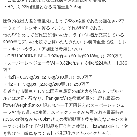
・H2より22kg軽量となる装備重量216kg
圧倒的な出力差と軽量化によってSSの命題である比類なきパワ
ーウェイトレシオを誇るマシン。それがH2Rである。
他のSSと比してどれほど凄いのか。ライバル機が充実している
2020年モデルの比較でご覧いただきたい（※装備重量で統一しレ
ースキットやラムエア加圧は考慮しない）
・CBR1000RR-R SP＝0.92kg/ps（201kg/2018馬力）220万円
・スーパーレッジェーラV4＝0.82kg/ps（184kg/224馬力）1,086
万円
・H2R＝0.69kg/ps（216kg/310馬力）500万円
・H2＝1.19kg/ps（238kg/200馬力）250万円
公道向け市販車としては国産車最高の加速力を誇るトリプルアー
ルとは次元が異なり、PanigareV4を徹底軽量化し歴代最高の
PowerWeightRatioと謳われた一千万円超えのスーパーレッジェ
ーラV4をも遥かに凌駕。スペックデータから導かれる最高時速
は350km強ながら400km超えの実録動画も後を絶えないモンスタ
ーマシンH2Rは【他社製品を圧倒的に凌駕し、kawasakiらしい突
き抜けた二輪車をつくる】が具現化されたバイクだろう。