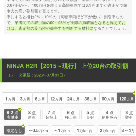
0.6万円から、100万円を超える高額車両では6万円までが適正かつ競
争力の高い割引額と言えます。
率にすると概ね2％～10％の（高額車両ほど率が低い）割引率なの
で、
業者間での取引額の90～98％が実際の買取額となると憶えてお
けば、査定額の妥当性や競争力を判断する材料に
なることでしょう。
NINJA H2R【2015～現行】
上位20台の取引額
（データ更新：2026年07月31日）
1
3
6
12
24
36
60
120
ヵ月
ヵ月
ヵ月
ヵ月
ヵ月
ヵ月
ヵ月
ヵ月
8-2
8
7
6
5
4
3
点
点
点
点
点
点
点
実働車
新車
超極上
極上車
良好
使用感有
難有
～0.5
～1
1
2
3～4
指定なし
万km
万km
万km台
万km台
万