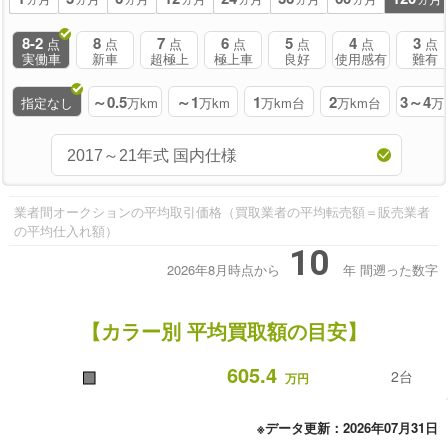
8-2
8
7
6
5
4
3
点
点
点
点
点
点
点
実働車
新車
超極上
極上車
良好
使用感有
難有
～0.5
～1
1
2
3～4
指定なし
万km
万km
万km台
万km台
万
業者間オークションの平均取引価格（買取業者の平均転売額＝販売業者
の平均仕入れ額）
10
2026年8月時点から
年
間遡った数字
【カラー別 平均買取額の目安】
■
605.4
2台
万円
※データ更新：2026年07月31日