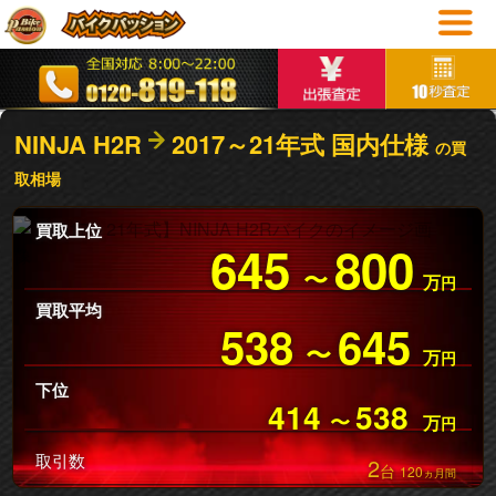
NINJA H2R
2017～21年式 国内仕様
の買
取相場
買取上位
645
800
〜
万
円
買取平均
538
645
〜
万
円
下位
414
538
〜
万
円
取引数
2
台
120
ヵ月間