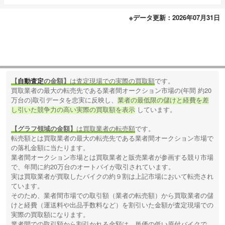
※データ更新：2026年07月31日
【
自動査定
の金額】
は査定現場での実際の買取額
です。
買取業者の最大の転売先である業者間オークション市場の(年間 約20
万台の)取引データを忠実に反映し、
業者の最低限の儲けと経費を差
し引いた競争力の高い実際の買取額を表示
しています。
【グラフ領域の金額】
は買取業者の転売額
です。
転売額とは買取業者の最大の転売先である業者間オークション市場で
の落札金額に当たります。
業者間オークション市場とは買取業者と販売業者が参画する競り市場
で、年間に約20万台のオートバイが取引されています。
実は買取業者が買取したバイクの約９割は上記市場において転売され
ています。
そのため、業者間市場での取引額（業者の転売額）から買取業者の儲
けと経費（運送料や出品手数料など）を割引いた金額が査定現場での
実際の買取額になります。
業者間での取引額から割引かれる金額は、単価の低い原付バイクで