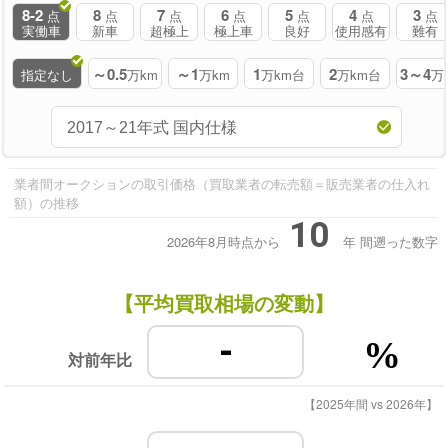
8-2
8
7
6
5
4
3
点
点
点
点
点
点
点
実働車
新車
超極上
極上車
良好
使用感有
難有
～0.5
～1
1
2
3～4
指定なし
万km
万km
万km台
万km台
万
業者間オークションの取引価格（買取業者の転売額＝販売業者の仕入れ
額）の推移
10
2026年8月時点から
年
間遡った数字
【平均買取相場の変動】
-
%
対前年比
【2025年間 vs 2026年】