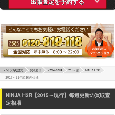
出張査定を予約する
バイク買取査定
買取相場
KAWASAKI
751cc超
NINJA H2R
2017～21年式 国内仕様
NINJA H2R【2015～現行】毎週更新の買取査
定相場