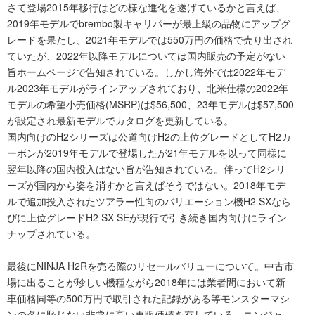
さて登場2015年移行はどの様な進化を遂げているかと言えば、
2019年モデルでbrembo製キャリパーが最上級の品物にアップグ
レードを果たし、2021年モデルでは550万円の価格で売り出され
ていたが、2022年以降モデルについては国内販売の予定がない
旨ホームページで告知されている。しかし海外では2022年モデ
ル2023年モデルがラインアップされており、北米仕様の2022年
モデルの希望小売価格(MSRP)は$56,500、23年モデルは$57,500
が設定され最新モデルでカタログを更新している。
国内向けのH2シリーズは公道向けH2の上位グレードとしてH2カ
ーボンが2019年モデルで登場したが21年モデルを以って同様に
翌年以降の国内投入はない旨が告知されている。伴ってH2シリ
ーズが国内から姿を消すかと言えばそうではない。2018年モデ
ルで追加投入されたツアラー性向のバリエーション機H2 SXなら
びに上位グレードH2 SX SEが現行で引き続き国内向けにライン
ナップされている。
最後にNINJA H2Rを売る際のリセールバリューについて。中古市
場に出ることが珍しい機種ながら2018年には業者間において新
車価格同等の500万円で取引された記録がある等モンスターマシ
ンの名に恥じない非常に高い再販価値を有している。ニンジャ