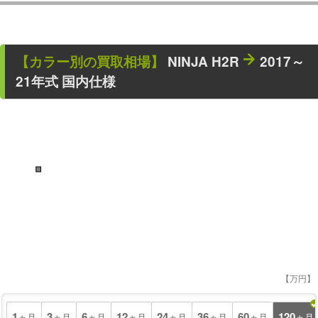
【カラー別の買取相場】
NINJA H2R
2017～
21年式 国内仕様
■
【万円】
1
3
6
12
24
36
60
120
ヵ月
ヵ月
ヵ月
ヵ月
ヵ月
ヵ月
ヵ月
ヵ月