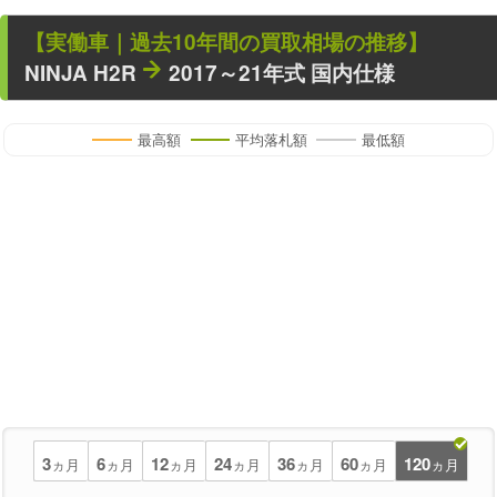
【
実働車
｜過去
10
年
間の買取相場の推移】
NINJA H2R
2017～21年式 国内仕様
最高額
平均落札額
最低額
3
6
12
24
36
60
120
ヵ月
ヵ月
ヵ月
ヵ月
ヵ月
ヵ月
ヵ月