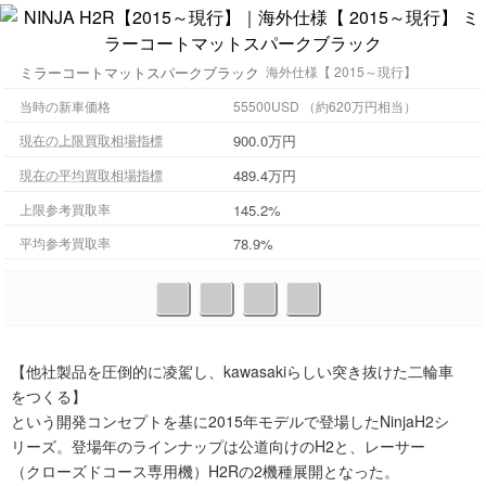
ミラーコートマットスパークブラック
海外仕様【 2015～現行】
当時の新車価格
55500USD （約620万円相当）
900.0万円
現在の上限買取相場指標
489.4万円
現在の平均買取相場指標
上限参考買取率
145.2%
平均参考買取率
78.9%
【他社製品を圧倒的に凌駕し、kawasakiらしい突き抜けた二輪車
をつくる】
という開発コンセプトを基に2015年モデルで登場したNinjaH2シ
リーズ。登場年のラインナップは公道向けのH2と、レーサー
（クローズドコース専用機）H2Rの2機種展開となった。