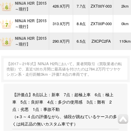
NINJA H2R【2015
426.9万円
7.7点
ZXT00Y-003
2km
6
～現行】
NINJA H2R【2015
313.9万円
8.8点
ZXT00P-000
0km
7
～現行】
NINJA H2R【2015
290.9万円
6.5点
ZXCPC2FA
110km
8
～現行】
【2017～21年式】NINJA H2Rにおいて。業者間取引（買取業者の転
売額）で、直近120カ月間に最高値を付けたのは784.2万円でツヤケ
シガン系・走行距離3km・評価7.8点の車両です。
【評価点】8点以上：新車 7点：超極上車 6点：極上
車 5点：良好車 4点：多少の使用感 3点：難有 2
点：劣悪 1点：事故不動
（※３～４点の評価ながら、値段が跳ねているケースの多
くは純正品の無いカスタム車です）