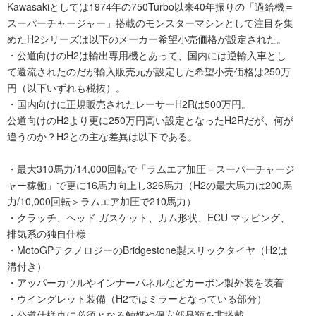
Kawasakiとしては1974年の750Turbo以来40年振りの「過給機＝
スーパーチャージャー」搭載のモンスターマシンとして注目を集
めたH2シリーズは以下のメーカー希望小売価格が設定された。
・公道向けのH2は輸出専用機とあって、国内には逆輸入車とし
て還流されたのだが輸入販売元が設定した希望小売価格は250万
円（以下いずれも税抜）。
・国内向けに正規販売されたレーサーH2Rは500万円。
公道向けのH2より更に250万円高い設定となったH2Rだが、何が
違うのか？H2との主な差異は以下である。
・最大310馬力/14,000回転で「ラムエア加圧＝スーパーチャージ
ャー稼働」で更に16馬力向上し326馬力（H2の最大馬力は200馬
力/10,000回転＞ラムエア加圧で210馬力）
・クラッチ、ヘッド ガスケット、カム形状、ECU マッピング、
排気系の独自仕様
・MotoGPテクノロジーのBridgestone製スリックタイヤ（H2は
溝付き）
・アッパーカウルやインナーパネルなどカーボン製外装を装着
・ウイングレット装備（H2ではミラーとなっている部分）
・公道仕様車に必須となる触媒や保安部品類を非搭載