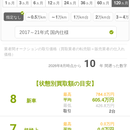
1
3
6
12
24
36
60
120
ヵ月
ヵ月
ヵ月
ヵ月
ヵ月
ヵ月
ヵ月
ヵ月
～0.5
～1
1
2
3～4
指定なし
万km
万km
万km台
万km台
万
業者間オークションの取引価格（買取業者の転売額＝販売業者の仕入れ
価格）
10
2026年8月時点から
年
間遡った数字
【状態別買取額の目安】
最高
784.0万円
8
605.4万円
平均
新車
最低
426.8万円
取引
2台
最高
0.0万円
7
0.0万円
平均