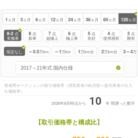
1
3
6
12
24
36
60
120
ヵ月
ヵ月
ヵ月
ヵ月
ヵ月
ヵ月
ヵ月
ヵ月
8-2
8
7
6
5
4
3
点
点
点
点
点
点
点
実働車
新車
超極上
極上車
良好
使用感有
難有
～0.5
～1
1
2
3～4
指定なし
万km
万km
万km台
万km台
万
業者間オークションの取引価格帯（買取業者の転売額＝販売業者の仕入
れ価格帯）
10
2026年8月時点から
年
間遡った数字
【取引価格帯と構成比】