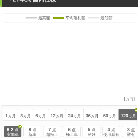
最高額
平均落札額
最低額
【万円】
1
3
6
12
24
36
60
120
ヵ月
ヵ月
ヵ月
ヵ月
ヵ月
ヵ月
ヵ月
ヵ月
8-2
8
7
6
5
4
3
点
点
点
点
点
点
点
実働車
新車
超極上
極上車
良好
使用感有
難有