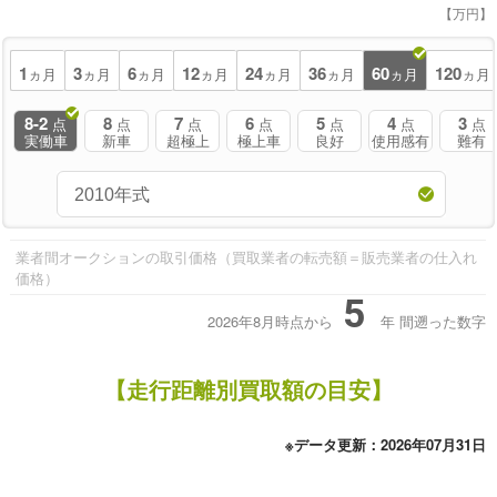
【万円】
1
3
6
12
24
36
60
120
ヵ月
ヵ月
ヵ月
ヵ月
ヵ月
ヵ月
ヵ月
ヵ月
8-2
8
7
6
5
4
3
点
点
点
点
点
点
点
実働車
新車
超極上
極上車
良好
使用感有
難有
業者間オークションの取引価格（買取業者の転売額＝販売業者の仕入れ
価格）
5
2026年8月時点から
年
間遡った数字
【走行距離別買取額の目安】
※データ更新：2026年07月31日