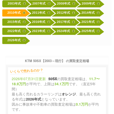
2003年式
2007年式
2008年式
2009年式
0
0
0
0
2010年式
2011年式
2012年式
2014年式
0
0
1
1
2015年式
2016年式
2017年式
2021年式
2
2
0
1
2022年式
2023年式
2024年式
2025年式
0
0
0
0
2026年式
0
KTM 50SX【2003～現行】 の買取査定相場
いくらで売れるのか？
2026年07月31日更新
50SX
の買取査定相場は、
11.7〜
18.9万円
が平均で、上限は
34.1万円
です。（直近5年
間）
最も高く売れるカラーリングは
オレンジ
、最も高く売れ
る年式は
2026年式
となっています。
因みに事故車や不動車の買取査定相場は
0.1万円
が平均
です。