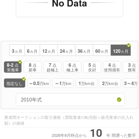
No Data
3
6
12
24
36
60
120
ヵ月
ヵ月
ヵ月
ヵ月
ヵ月
ヵ月
ヵ月
8-2
8
7
6
5
4
3
点
点
点
点
点
点
点
実働車
新車
超極上
極上車
良好
使用感有
難有
～0.5
～1
1
2
3～4
指定なし
万km
万km
万km台
万km台
万
業者間オークションの取引価格（買取業者の転売額＝販売業者の仕入れ
額）の推移
10
2026年8月時点から
年
間遡った数字