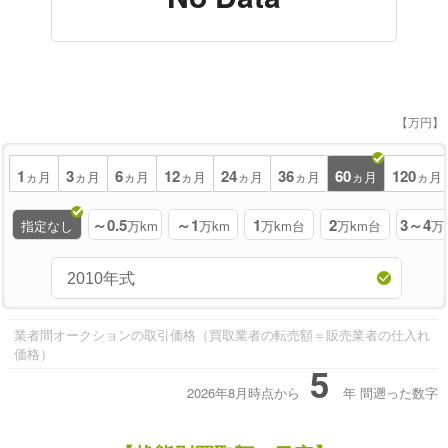
【万円】
1
3
6
12
24
36
60
120
ヵ月
ヵ月
ヵ月
ヵ月
ヵ月
ヵ月
ヵ月
ヵ月
～0.5
～1
1
2
3～4
指定なし
万km
万km
万km台
万km台
万
業者間オークションの取引価格（買取業者の転売額＝販売業者の仕入れ
価格）
5
2026年8月時点から
年
間遡った数字