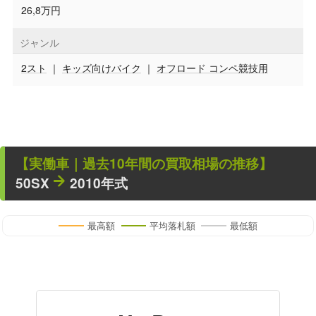
26,8万円
ジャンル
2スト
｜
キッズ向けバイク
｜
オフロード コンペ競技用
【
実働車
｜過去
10
年
間の買取相場の推移】
50SX
2010年式
最高額
平均落札額
最低額