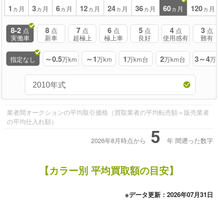
1
3
6
12
24
36
60
120
ヵ月
ヵ月
ヵ月
ヵ月
ヵ月
ヵ月
ヵ月
ヵ月
8-2
8
7
6
5
4
3
点
点
点
点
点
点
点
実働車
新車
超極上
極上車
良好
使用感有
難有
～0.5
～1
1
2
3～4
指定なし
万km
万km
万km台
万km台
万
業者間オークションの平均取引価格（買取業者の平均転売額＝販売業者
の平均仕入れ額）
5
2026年8月時点から
年
間遡った数字
【カラー別 平均買取額の目安】
※データ更新：2026年07月31日