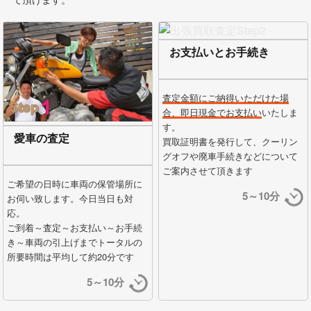
お支払いとお手続き
査定金額にご納得いただけた場
合、即日現金でお支払い
いたしま
す。
愛車の査定
買取証明書を発行して、クーリン
グオフや廃車手続きなどについて
ご案内させて頂きます
ご希望の日時に車両の保管場所に
5～10分
お伺い致します。今日当日も対
応。
ご到着～査定～お支払い～お手続
き～車両の引上げまでトータルの
所要時間は平均して約20分です
5～10分