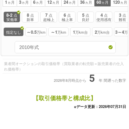
1
3
6
12
24
36
60
120
ヵ月
ヵ月
ヵ月
ヵ月
ヵ月
ヵ月
ヵ月
ヵ月
8-2
8
7
6
5
4
3
点
点
点
点
点
点
点
実働車
新車
超極上
極上車
良好
使用感有
難有
～0.5
～1
1
2
3～4
指定なし
万km
万km
万km台
万km台
万
業者間オークションの取引価格帯（買取業者の転売額＝販売業者の仕入
れ価格帯）
5
2026年8月時点から
年
間遡った数字
【取引価格帯と構成比】
※データ更新：2026年07月31日