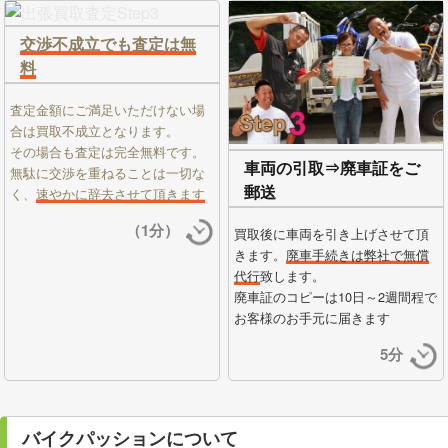
交渉不成立でも査定は無
料
査定金額にご満足いただけない場
合は買取不成立となります。
その場合も査定は完全無料です。
車両の引取⇒廃車証をご
無駄に交渉を重ねることは一切な
郵送
く、
速やかに辞去させて頂きます
（1分）
買取後に車両を引き上げさせて頂
きます。
廃車手続きは弊社で無償
代行
致します。
廃車証のコピーは10日～2週間程で
お客様のお手元に届きます
5分
バイクパッションについて