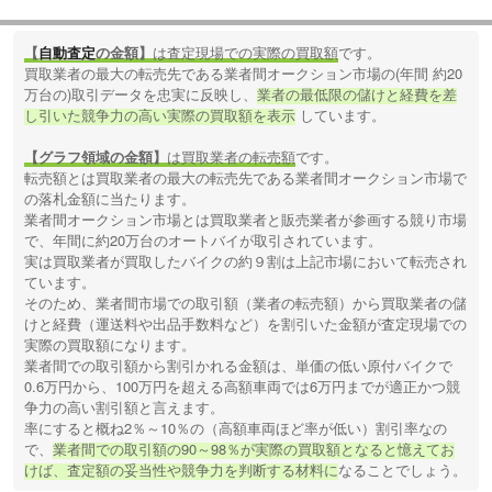
【
自動査定
の金額】
は査定現場での実際の買取額
です。
買取業者の最大の転売先である業者間オークション市場の(年間 約20
万台の)取引データを忠実に反映し、
業者の最低限の儲けと経費を差
し引いた競争力の高い実際の買取額を表示
しています。
【グラフ領域の金額】
は買取業者の転売額
です。
転売額とは買取業者の最大の転売先である業者間オークション市場で
の落札金額に当たります。
業者間オークション市場とは買取業者と販売業者が参画する競り市場
で、年間に約20万台のオートバイが取引されています。
実は買取業者が買取したバイクの約９割は上記市場において転売され
ています。
そのため、業者間市場での取引額（業者の転売額）から買取業者の儲
けと経費（運送料や出品手数料など）を割引いた金額が査定現場での
実際の買取額になります。
業者間での取引額から割引かれる金額は、単価の低い原付バイクで
0.6万円から、100万円を超える高額車両では6万円までが適正かつ競
争力の高い割引額と言えます。
率にすると概ね2％～10％の（高額車両ほど率が低い）割引率なの
で、
業者間での取引額の90～98％が実際の買取額となると憶えてお
けば、査定額の妥当性や競争力を判断する材料に
なることでしょう。