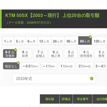
KTM 50SX【2003～現行】
上位20台の取引額
（データ更新：2026年07月31日）
1
3
6
12
24
36
60
120
ヵ月
ヵ月
ヵ月
ヵ月
ヵ月
ヵ月
ヵ月
ヵ月
8-2
8
7
6
5
4
3
点
点
点
点
点
点
点
実働車
新車
超極上
極上車
良好
使用感有
難有
～0.5
～1
1
2
3～4
指定なし
万km
万km
万km台
万km台
万
落札額
評価点
車台番号
走行距