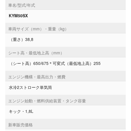
車名/型式/年式
KYM50SX
車両サイズ（mm）・重量（kg）
（重さ）38,8
シート高・最低地上高（mm）
（シート高）650/675＊可変式（最低地上高）255
エンジン機構・最高出力・燃費
水冷2ストローク単気筒
エンジン始動・燃料供給装置・タンク容量
キック・1,8L
新車販売価格