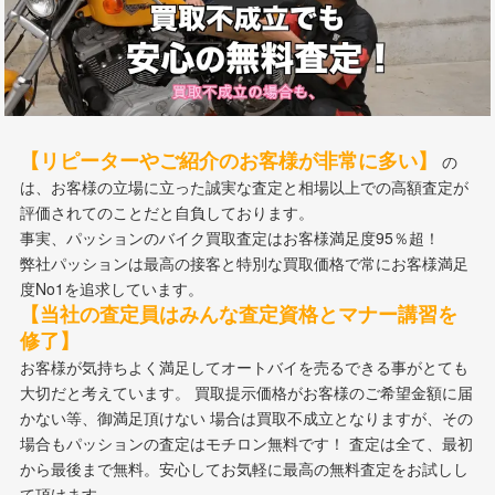
【リピーターやご紹介のお客様が非常に多い】
の
は、お客様の立場に立った誠実な査定と相場以上での高額査定が
評価されてのことだと自負しております。
事実、パッションのバイク買取査定はお客様満足度95％超！
弊社パッションは最高の接客と特別な買取価格で常にお客様満足
度No1を追求しています。
【当社の査定員はみんな査定資格とマナー講習を
修了】
お客様が気持ちよく満足してオートバイを売るできる事がとても
大切だと考えています。 買取提示価格がお客様のご希望金額に届
かない等、御満足頂けない 場合は買取不成立となりますが、その
場合もパッションの査定はモチロン無料です！ 査定は全て、最初
から最後まで無料。安心してお気軽に最高の無料査定をお試しし
て頂けます。