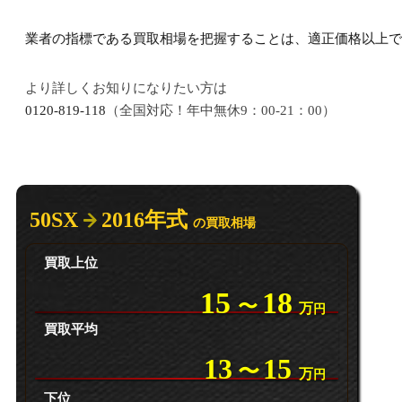
業者の指標である買取相場を把握することは、適正価格以上で
より詳しくお知りになりたい方は
0120-819-118
（全国対応！年中無休9：00-21：00）
50SX
2016年式
の買取相場
買取上位
15
18
〜
万
円
買取平均
13
15
〜
万
円
下位