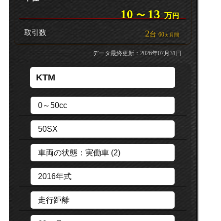
10
13
〜
万
円
取引数
2
台
60
ヵ月間
データ最終更新：2026年07月31日