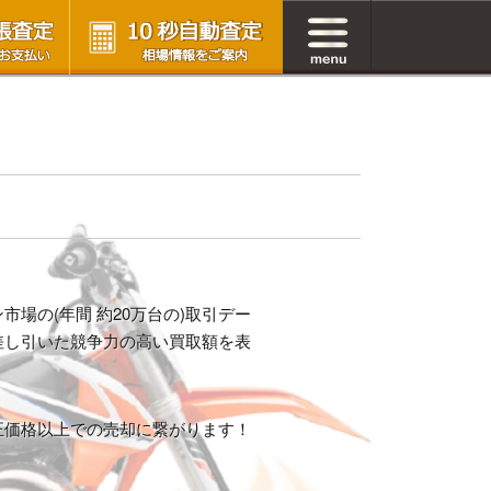
場の(年間 約20万台の)取引デー
差し引いた競争力の高い買取額を表
正価格以上での売却に繋がります！