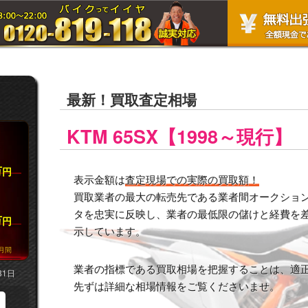
最新！買取査定相場
KTM 65SX【1998～現行】
万
円
表示金額は
査定現場での実際の買取額！
買取業者の最大の転売先である業者間オークション市
タを忠実に反映し、業者の最低限の儲けと経費を
万
円
示しています。
月間
業者の指標である買取相場を把握することは、適
31日
先ずは詳細な相場情報をご覧くださいませ。