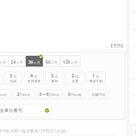
【万円】
24
36
60
120
ヵ月
ヵ月
ヵ月
ヵ月
ヵ月
5
4
3
2
1
点
点
点
点
点
良好
使用感有
難有
劣悪
事故不動
2
3～4
5
km台
万km台
万km台
万km超
距離不明
平均転売額＝販売業者の平均仕入れ額）