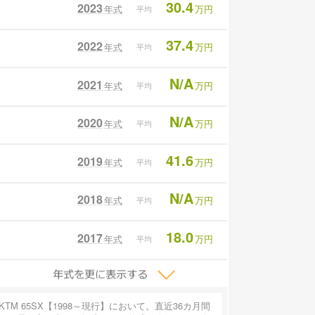
30.4
2023
年式
万円
平均
37.4
2022
年式
万円
平均
N/A
2021
年式
万円
平均
N/A
2020
年式
万円
平均
41.6
2019
年式
万円
平均
N/A
2018
年式
万円
平均
18.0
2017
年式
万円
平均
KTM 65SX【1998～現行】において。直近36カ月間