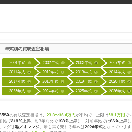
年式別の買取査定相場
2001年式
2002年式
2003年式
2007年式
0
0
0
0
2011年式
2012年式
2013年式
2014年式
0
1
0
1
2017年式
2018年式
2019年式
2020年式
1
0
1
0
2023年式
2024年式
2025年式
2026年式
1
0
2
0
65SX
の買取査定相場は、
23.3〜36.4万円
が平均で、上限は
58.1万円
で
前比で
318％
上昇
。対3年前比で
198％
上昇
し、対前年比では
86％
上昇
し
リングは
黒／オレンジ
、最も高く売れる年式は
2026年式
となっています