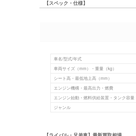
【スペック・仕様】
車名/型式/年式
車両サイズ（mm）・重量（kg）
シート高・最低地上高（mm）
エンジン機構・最高出力・燃費
エンジン始動・燃料供給装置・タンク容量
ジャンル
【ライバル・兄弟車】最新買取相場