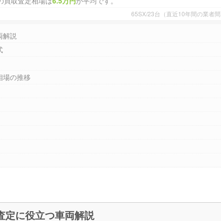
の買取査定相場は
6.5万円
が平均です。
65SX/23台（直近10年間の業
両解説
式
相場の推移
SX【1998～現行】 買取査定に役立つ車両解説