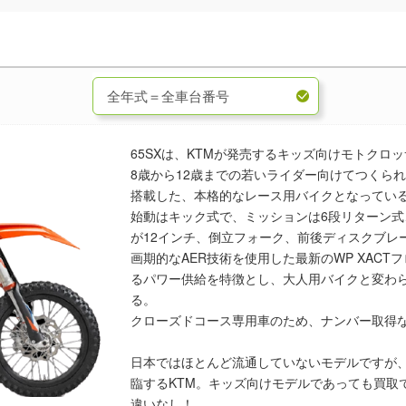
65SXは、KTMが発売するキッズ向けモトクロ
8歳から12歳までの若いライダー向けてつくられた
搭載した、本格的なレース用バイクとなってい
始動はキック式で、ミッションは6段リターン式
が12インチ、倒立フォーク、前後ディスクブレ
画期的なAER技術を使用した最新のWP XAC
るパワー供給を特徴とし、大人用バイクと変わ
る。
クローズドコース専用車のため、ナンバー取得
日本ではほとんど流通していないモデルですが
臨するKTM。キッズ向けモデルであっても買取
違いなし！