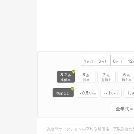
1
3
6
12
ヵ月
ヵ月
ヵ月
8-2
8
7
6
点
点
点
点
実働車
新車
超極上
極上車
～0.5
～1
1
指定なし
万km
万km
万
業者間オークションの平均取引価格（買取業者の