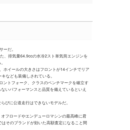
ッサーだ。
、排気量64.9ccの水冷2スト単気筒エンジンを
る。
、ホイールの大きさはフロントが14インチでリア
ーキなども装備しされている。
Tフロントフォーク、クラスのベンチマークを確立す
らないパフォーマンスと品質を備えているといえ
ならびに公道走行はできないモデルだ。
、オフロードやエンデューロマシンの最高峰に君
ではそのブランドが効いた高額査定になること間