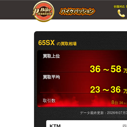
65SX
の買取相場
買取上位
36
58
〜
買取平均
23
36
〜
取引数
8
台
36
ヵ
データ最終更新：2026年07月