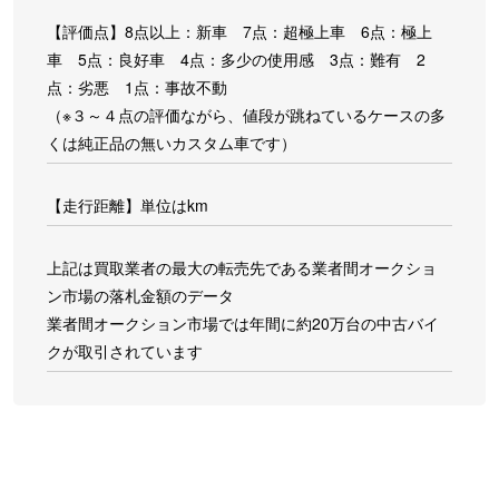
【評価点】8点以上：新車 7点：超極上車 6点：極上
車 5点：良好車 4点：多少の使用感 3点：難有 2
点：劣悪 1点：事故不動
（※３～４点の評価ながら、値段が跳ねているケースの多
くは純正品の無いカスタム車です）
【走行距離】単位はkm
上記は買取業者の最大の転売先である業者間オークショ
ン市場の落札金額のデータ
業者間オークション市場では年間に約20万台の中古バイ
クが取引されています