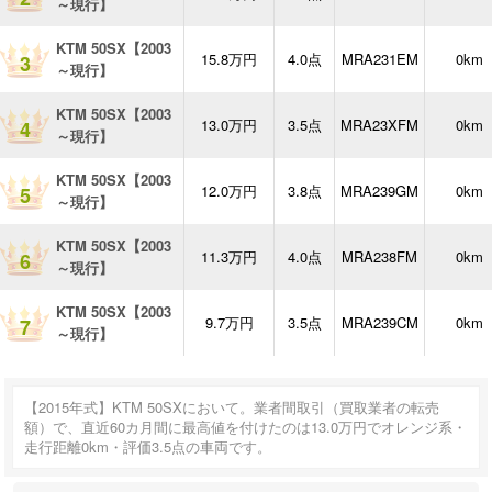
～現行】
KTM 50SX【2003
15.8万円
4.0点
MRA231EM
0km
3
～現行】
KTM 50SX【2003
13.0万円
3.5点
MRA23XFM
0km
4
～現行】
KTM 50SX【2003
12.0万円
3.8点
MRA239GM
0km
5
～現行】
KTM 50SX【2003
11.3万円
4.0点
MRA238FM
0km
6
～現行】
KTM 50SX【2003
9.7万円
3.5点
MRA239CM
0km
7
～現行】
【2015年式】KTM 50SXにおいて。業者間取引（買取業者の転売
額）で、直近60カ月間に最高値を付けたのは13.0万円でオレンジ系・
走行距離0km・評価3.5点の車両です。