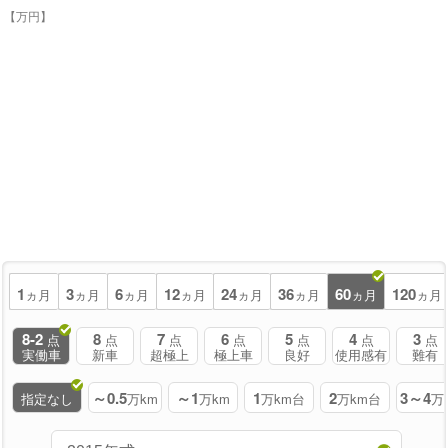
【万円】
1
3
6
12
24
36
60
120
ヵ月
ヵ月
ヵ月
ヵ月
ヵ月
ヵ月
ヵ月
ヵ月
8-2
8
7
6
5
4
3
点
点
点
点
点
点
点
実働車
新車
超極上
極上車
良好
使用感有
難有
～0.5
～1
1
2
3～4
指定なし
万km
万km
万km台
万km台
万