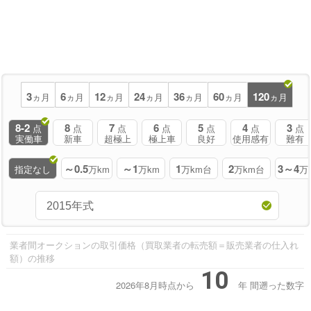
3
6
12
24
36
60
120
ヵ月
ヵ月
ヵ月
ヵ月
ヵ月
ヵ月
ヵ月
8-2
8
7
6
5
4
3
点
点
点
点
点
点
点
実働車
新車
超極上
極上車
良好
使用感有
難有
～0.5
～1
1
2
3～4
指定なし
万km
万km
万km台
万km台
万
業者間オークションの取引価格（買取業者の転売額＝販売業者の仕入れ
額）の推移
10
2026年8月時点から
年
間遡った数字