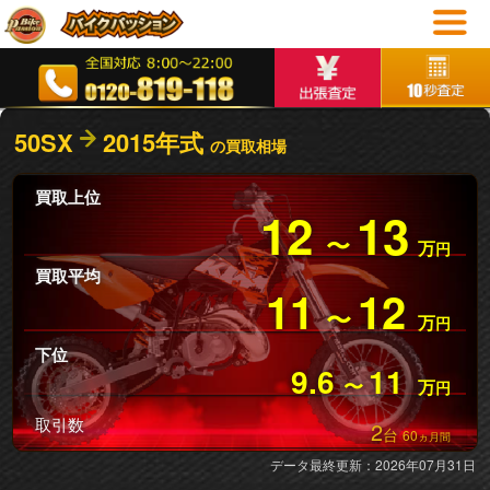
50SX
2015年式
の買取相場
買取上位
12
13
〜
万
円
買取平均
11
12
〜
万
円
下位
9.6
11
〜
万
円
取引数
2
台
60
ヵ月間
データ最終更新：2026年07月31日