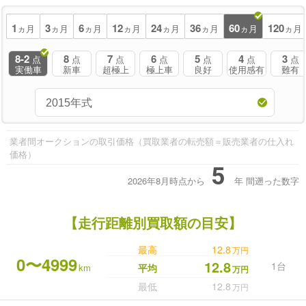
1
3
6
12
24
36
60
120
ヵ月
ヵ月
ヵ月
ヵ月
ヵ月
ヵ月
ヵ月
ヵ月
8-2
8
7
6
5
4
3
点
点
点
点
点
点
点
実働車
新車
超極上
極上車
良好
使用感有
難有
業者間オークションの取引価格（買取業者の転売額＝販売業者の仕入れ
価格）
5
2026年8月時点から
年
間遡った数字
【走行距離別買取額の目安】
最高
12.8
万円
0〜4999
12.8
1台
km
平均
万円
最低
12.8
万円