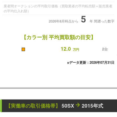
業者間オークションの平均取引価格（買取業者の平均転売額＝販売業者
の平均仕入れ額）
5
2026年8月時点から
年
間遡った数字
【カラー別 平均買取額の目安】
■
12.0
2台
万円
※データ更新：2026年07月31日
【
実働車
の取引価格帯】
50SX
2015年式