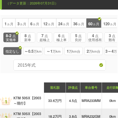
（データ更新：2026年07月31日）
1
3
6
12
24
36
60
120
ヵ月
ヵ月
ヵ月
ヵ月
ヵ月
ヵ月
ヵ月
ヵ月
8-2
8
7
6
5
4
3
点
点
点
点
点
点
点
実働車
新車
超極上
極上車
良好
使用感有
難有
～0.5
～1
1
2
3～4
指定なし
万km
万km
万km台
万km台
万
落札額
評価点
車台番号
走行距
KTM 50SX【2003
33.6万円
4.5点
MRA233MM
0km
1
～現行】
KTM 50SX【2003
18.2万円
3.8点
MRA232GM
0km
2