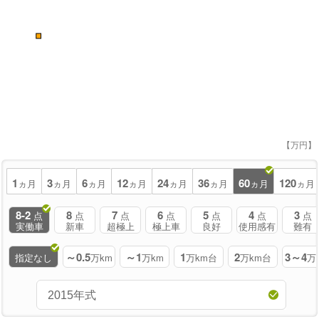
■
【万円】
1
3
6
12
24
36
60
120
ヵ月
ヵ月
ヵ月
ヵ月
ヵ月
ヵ月
ヵ月
ヵ月
8-2
8
7
6
5
4
3
点
点
点
点
点
点
点
実働車
新車
超極上
極上車
良好
使用感有
難有
～0.5
～1
1
2
3～4
指定なし
万km
万km
万km台
万km台
万