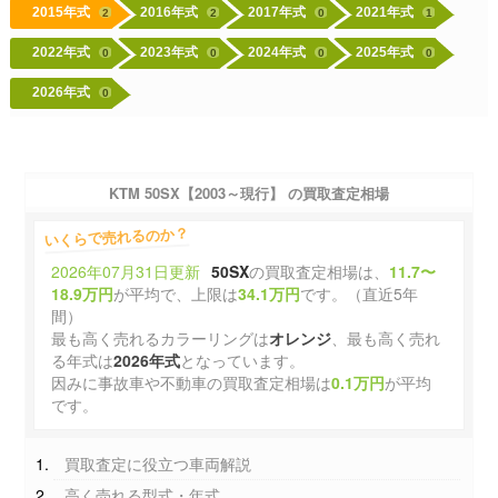
2015年式
2016年式
2017年式
2021年式
2
2
0
1
2022年式
2023年式
2024年式
2025年式
0
0
0
0
2026年式
0
KTM 50SX【2003～現行】 の買取査定相場
いくらで売れるのか？
2026年07月31日更新
50SX
の買取査定相場は、
11.7〜
18.9万円
が平均で、上限は
34.1万円
です。（直近5年
間）
最も高く売れるカラーリングは
オレンジ
、最も高く売れ
る年式は
2026年式
となっています。
因みに事故車や不動車の買取査定相場は
0.1万円
が平均
です。
買取査定に役立つ車両解説
高く売れる型式・年式