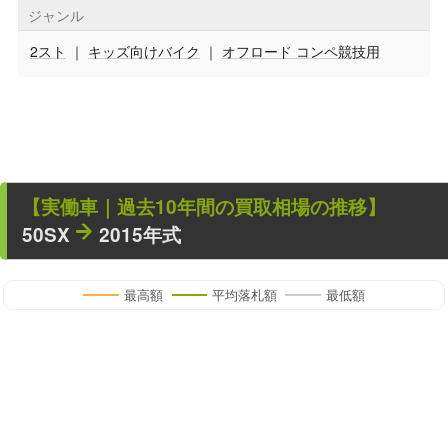
ジャンル
2スト
｜
キッズ向けバイク
｜
オフロード コンペ競技用
【
実働車
｜過去
10
年
間の買取相場の推移】
50SX
2015年式
最高額
平均落札額
最低額