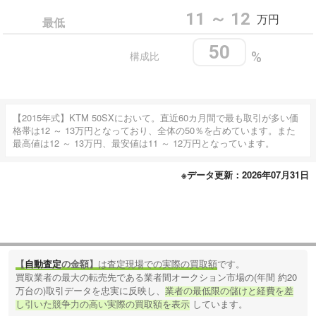
11 ～ 12
万円
最低
50
構成比
%
【2015年式】KTM 50SXにおいて。直近60カ月間で最も取引が多い価
格帯は12 ～ 13万円となっており、全体の50％を占めています。また
最高値は12 ～ 13万円、最安値は11 ～ 12万円となっています。
※データ更新：2026年07月31日
【
自動査定
の金額】
は査定現場での実際の買取額
です。
買取業者の最大の転売先である業者間オークション市場の(年間 約20
万台の)取引データを忠実に反映し、
業者の最低限の儲けと経費を差
し引いた競争力の高い実際の買取額を表示
しています。