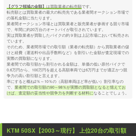
【グラフ領域の金額】
は買取業者の転売額
です。
転売額とは買取業者の最大の転売先である業者間オークション市場で
の落札金額に当たります。
業者間オークション市場とは買取業者と販売業者が参画する競り市場
で、年間に約20万台のオートバイが取引されています。
実は買取業者が買取したバイクの約９割は上記市場において転売され
ています。
そのため、業者間市場での取引額（業者の転売額）から買取業者の儲
けと経費（運送料や出品手数料など）を割引いた金額が査定現場での
実際の買取額になります。
業者間での取引額から割引かれる金額は、単価の低い原付バイクで
0.6万円から、100万円を超える高額車両では6万円までが適正かつ競
争力の高い割引額と言えます。
率にすると概ね2％～10％の（高額車両ほど率が低い）割引率なの
で、
業者間での取引額の90～98％が実際の買取額となると憶えてお
けば、査定額の妥当性や競争力を判断する材料に
なることでしょう。
KTM 50SX【2003～現行】
上位20台の取引額