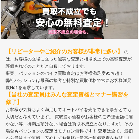
Play
【リピーターやご紹介のお客様が非常に多い】
の
は、お客様の立場に立った誠実な査定と相場以上での高額査定が
評価されてのことだと自負しております。
事実、パッションのバイク買取査定はお客様満足度95％超！
弊社パッションは最高の接客と特別な買取価格で常にお客様満足
度No1を追求しています。
【当社の査定員はみんな査定資格とマナー講習を
修了】
お客様が気持ちよく満足してオートバイを売るできる事がとても
大切だと考えています。 買取提示価格がお客様のご希望金額に届
かない等、御満足頂けない 場合は買取不成立となりますが、その
場合もパッションの査定はモチロン無料です！ 査定は全て、最初
から最後まで無料。安心してお気軽に最高の無料査定をお試しし