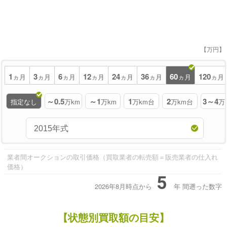
【万円】
1
3
6
12
24
36
60
120
ヵ月
ヵ月
ヵ月
ヵ月
ヵ月
ヵ月
ヵ月
ヵ月
～0.5
～1
1
2
3～4
指定なし
万km
万km
万km台
万km台
万
業者間オークションの取引価格（買取業者の転売額＝販売業者の仕入れ
価格）
5
2026年8月時点から
年
間遡った数字
【状態別買取額の目安】