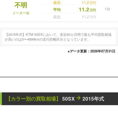
最高
11.2
不明
万円
11.2
1台
平均
万円
メーター改
最低
11.2
万円
【2015年式】KTM 50SXにおいて。直近60カ月間で最も平均買取相場
が高いのは0〜4999kmの走行距離区分となっています。
※データ更新：2026年07月31日
【カラー別の買取相場】
50SX
2015年式