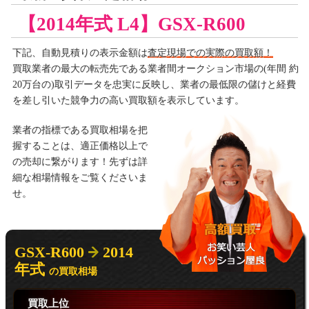
【2014年式 L4】GSX-R600
下記、自動見積りの
表示金額は
査定現場での実際の買取額！
買取業者の最大の転売先である業者間オークション市場の(年間 約
20万台の)取引データを忠実に反映し、業者の最低限の儲けと経費
を差し引いた競争力の高い買取額を表示しています。
業者の指標である買取相場を把
握することは、適正価格以上で
の売却に繋がります！先ずは詳
細な相場情報をご覧くださいま
せ。
GSX-R600
2014
年式
の買取相場
買取上位