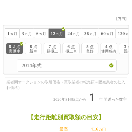
【万円】
1
3
6
12
24
36
60
120
ヵ月
ヵ月
ヵ月
ヵ月
ヵ月
ヵ月
ヵ月
ヵ
8-2
8
7
6
5
4
3
点
点
点
点
点
点
点
実働車
新車
超極上
極上車
良好
使用感有
難有
業者間オークションの取引価格（買取業者の転売額＝販売業者の仕入
れ価格）
1
2026年8月時点から
年
間遡った数字
【走行距離別買取額の目安】
最高
41.6
万円