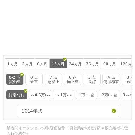
1
3
6
12
24
36
60
120
ヵ月
ヵ月
ヵ月
ヵ月
ヵ月
ヵ月
ヵ月
ヵ
8-2
8
7
6
5
4
3
点
点
点
点
点
点
点
実働車
新車
超極上
極上車
良好
使用感有
難有
～0.5
～1
1
2
3～4
指定なし
万km
万km
万km台
万km台
業者間オークションの取引価格帯（買取業者の転売額＝販売業者の仕
入れ価格帯）