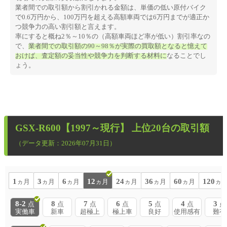
業者間での取引額から割引かれる金額は、単価の低い原付バイク
で0.6万円から、100万円を超える高額車両では6万円までが適正か
つ競争力の高い割引額と言えます。
率にすると概ね2％～10％の（高額車両ほど率が低い）割引率なの
で、
業者間での取引額の90～98％が実際の買取額となると憶えて
おけば、査定額の妥当性や競争力を判断する材料に
なることでし
ょう。
GSX-R600【1997～現行】
上位20台の取引額
（データ更新：2026年07月31日）
1
3
6
12
24
36
60
120
ヵ月
ヵ月
ヵ月
ヵ月
ヵ月
ヵ月
ヵ月
ヵ
8-2
8
7
6
5
4
3
点
点
点
点
点
点
点
実働車
新車
超極上
極上車
良好
使用感有
難有