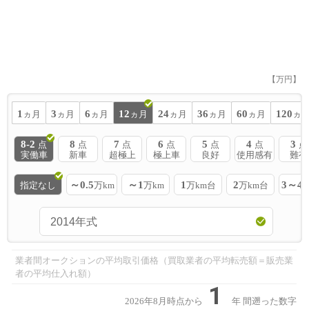
【万円】
1
3
6
12
24
36
60
120
ヵ月
ヵ月
ヵ月
ヵ月
ヵ月
ヵ月
ヵ月
ヵ
8-2
8
7
6
5
4
3
点
点
点
点
点
点
点
実働車
新車
超極上
極上車
良好
使用感有
難有
～0.5
～1
1
2
3～4
指定なし
万km
万km
万km台
万km台
業者間オークションの平均取引価格（買取業者の平均転売額＝販売業
者の平均仕入れ額）
1
2026年8月時点から
年
間遡った数字