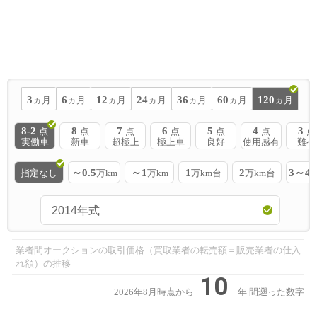
3
6
12
24
36
60
120
ヵ月
ヵ月
ヵ月
ヵ月
ヵ月
ヵ月
ヵ月
8-2
8
7
6
5
4
3
点
点
点
点
点
点
点
実働車
新車
超極上
極上車
良好
使用感有
難有
～0.5
～1
1
2
3～4
指定なし
万km
万km
万km台
万km台
業者間オークションの取引価格（買取業者の転売額＝販売業者の仕入
れ額）の推移
10
2026年8月時点から
年
間遡った数字