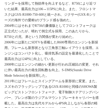
リンダーを採用して熱効率を向上するなど、R750により近づ
いた結果、最高出力は106→115PSに向上。また、フロントマ
スクはGSX-R1000-750-600と統一され、ジクサー(GSX-Rシリ
ーズの海外での愛称)のブランド感を強めた。
2004年にはそれまでR750の廉価版としてフロントフォークは
正立式だったが、晴れて倒立式を採用。このあたりから、
R750との兄、弟という力関係が変わり始めた。
2006年には新たにSDTVを搭載したR600専用のエンジンを新採
用。フレームも新形状となり三角形三軸レイアウトを採用。エ
ンジンはコンパクト化し、吸排気系の設定を最適化したことで
最高出力は124PSに向上している。
2008年にはエンジンの細かい更新が行われ圧縮比の変更、それ
に伴い最高出力の発生回転数を向上。S-DMS(Suzuki Drive
Mode Selector)を新採用した。
2011年にはフレームとスイングアームを新形状に変更。また、
スズキのフラッグシップであるGSX-R1000と同様のSHOWA製
ビッグピストンフロントフォーク、電子制御ステアリングバン
パー、ブレンボ製のラジアルマウントブレーキキャリパーを搭
載した。最高出力は先代モデルから4PS向上しながら各部の軽