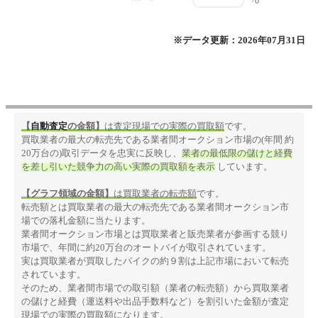
※データ更新：2026年07月31日
【
自動査定
の金額】
は査定現場での実際の買取額
です。
買取業者の最大の転売先である業者間オークション市場の(年間 約
20万台の)取引データを忠実に反映し、
業者の最低限の儲けと経費
を差し引いた競争力の高い実際の買取額を表示
しています。
【グラフ領域の金額】
は買取業者の転売額
です。
転売額とは買取業者の最大の転売先である業者間オークション市
場での落札金額に当たります。
業者間オークション市場とは買取業者と販売業者が参画する競り
市場で、年間に約20万台のオートバイが取引されています。
実は買取業者が買取したバイクの約９割は上記市場において転売
されています。
そのため、業者間市場での取引額（業者の転売額）から買取業者
の儲けと経費（運送料や出品手数料など）を割引いた金額が査定
現場での実際の買取額になります。