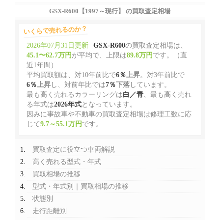
GSX-R600【1997～現行】 の買取査定相場
いくらで売れるのか？
2026年07月31日更新
GSX-R600
の買取査定相場は、
45.1〜62.7万円
が平均で、上限は
89.8万円
です。（直
近1年間）
平均買取額は、対10年前比で
6％
上昇
。対3年前比で
6％
上昇
し、対前年比では
7％
下落
しています。
最も高く売れるカラーリングは
白／青
、最も高く売れ
る年式は
2026年式
となっています。
因みに事故車や不動車の買取査定相場は修理工数に応
じて
9.7～55.1万円
です。
買取査定に役立つ車両解説
高く売れる型式・年式
買取相場の推移
型式・年式別｜買取相場の推移
状態別
走行距離別