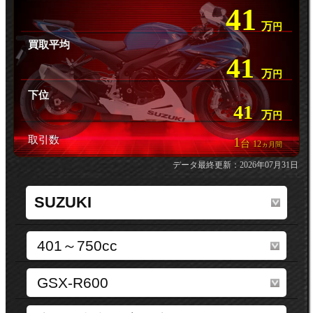
41
万
円
買取平均
41
万
円
下位
41
万
円
取引数
1
台
12
ヵ月間
データ最終更新：2026年07月31日