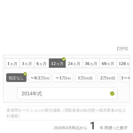
【万円】
1
3
6
12
24
36
60
120
ヵ月
ヵ月
ヵ月
ヵ月
ヵ月
ヵ月
ヵ月
ヵ
～0.5
～1
1
2
3～4
指定なし
万km
万km
万km台
万km台
業者間オークションの取引価格（買取業者の転売額＝販売業者の仕入
れ価格）
1
2026年8月時点から
年
間遡った数字