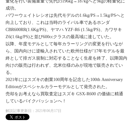
量化を行い装備重量で先代の196kg→187kgへと9kgの軽量化に
成功。
パワーウェイトレシオは先代モデルの1.6kg/PS→1.5kg/PSへと
向上しており、これは当時のライバル車であるホンダ
CBR600RR(1.6Kg/PS)、ヤマハ YZF-R6 (1.5kg/PS)、カワサキ
Z6(1.6kg/PS)と並び600ccクラスの最高域に達していた。
以降、年度モデルとして毎年カラーリングの変更を行いなが
ら、国内向けに逆輸入されていた欧州仕様が’17年モデルを最
終として排ガス規制に対応することなく生産を終了、以降国内
向けの販売は行われず、北米仕様のみが現地で販売されてい
る。
2021年にはスズキの創業100周年を記念した100th Anniversary
Editionがスペシャルカラーモデルとして発売された。
売却をお考えなら買取査定はスズキ GSX-R600 の価値に精通
しているバイクパッションへ！
解説記事更新日：2021年06月17日