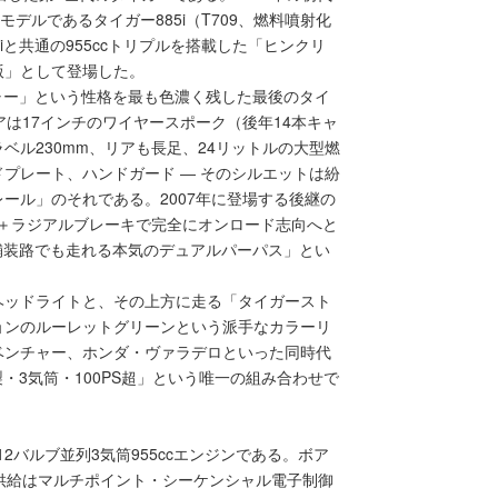
継ぎモデルであるタイガー885i（T709、燃料噴射化
iと共通の955ccトリプルを搭載した「ヒンクリ
版」として登場した。
チャー」という性格を最も色濃く残した最後のタイ
は17インチのワイヤースポーク（後年14本キャ
ベル230mm、リアも長足、24リットルの大型燃
プレート、ハンドガード ― そのシルエットは紛
ール」のそれである。2007年に登場する後継の
ル＋ラジアルブレーキで完全にオンロード志向へと
未舗装路でも走れる本気のデュアルパーパス」とい
ヘッドライトと、その上方に走る「タイガースト
ョンのルーレットグリーンという派手なカラーリ
0アドベンチャー、ホンダ・ヴァラデロといった同時代
製・3気筒・100PS超」という唯一の組み合わせで
12バルブ並列3気筒955ccエンジンである。ボア
、燃料供給はマルチポイント・シーケンシャル電子制御