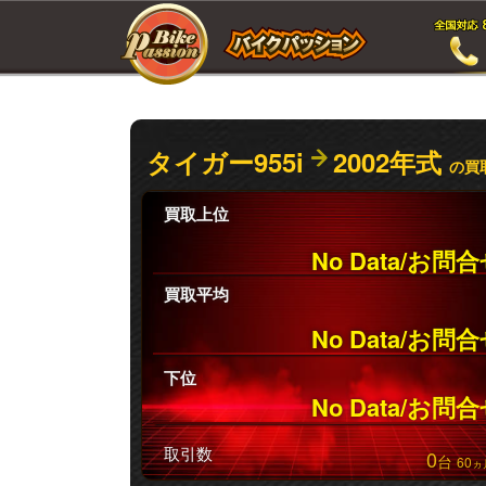
タイガー955i
2002年式
の買
買取上位
No Data/お問
買取平均
No Data/お問
下位
No Data/お問
取引数
0
台
60
ヵ