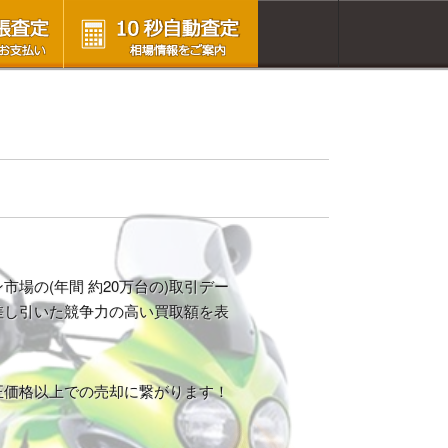
場の(年間 約20万台の)取引デー
差し引いた競争力の高い買取額を表
正価格以上での売却に繋がります！