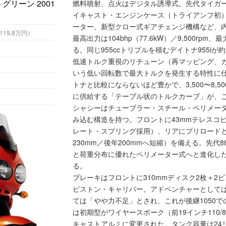
燃料噴射、点火はデジタル誘導式。先代タイガー
イキャスト・エンジンケース（トライアンフ初
ーター、新型クロー式ギアチェンジ機構など、
1万円 （税込119.8万円）
最高出力は104bhp（77.6kW）／9,500rpm、最大
る。同じ955ccトリプルを積むデイトナ955iが
低速トルク重視のリチューン（再マッピング、カム
いう低い回転数で最大トルクを発生する特性に
トナと比較にならないほど豊かで、3,500〜8,500
に供給する「テーブル状のトルクカーブ」が、
シャシーはチューブラー・スチール・ペリメー
み込む構造を持つ。フロントに43mmテレスコピ
レート・スプリング採用）、リアにプリロード
230mm／後年200mmへ短縮）を備える。先代
と荷重分布に優れたペリメーター式へと進化し
る。
ブレーキはフロントに310mmディスク2枚＋2
ピストン・キャリパー。アドベンチャーとしては
ては「やや力不足」とされ、これが後継1050
は初期型がワイヤースポーク（前19インチ110/80
キャストアルミに変更された。タンク容量は24リ