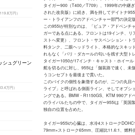
タイガー900（T400／T709）、1999年の中
された改良版）に続き、満を持してデイトナ955
1万円 （税込119.8万円）
ー・トライアンフのアドベンチャー部門の決定
この955iが特別なのは、「ピュア・アドベン
ガーである点にある。フロントは19インチ、リア
ストへ変更）、フロント・サスペンション・トラ
料タンク、二眼ヘッドライト、本格的なスキッド
れもなく「パリ・ダカールの匂いを残す大型トレ
タイガー1050が17インチ・キャスト・ホイー
舵を切るのに対し、955iは「舗装路で速く、
うコンセプトを最後まで貫いた。
このバイクの個性を象徴するのが、二つの丸目
（税込133.4万円）
ライプ」と呼ばれる側面ライン、そしてオプシ
ングである。BMW・R1150GS、KTM 99
のライバルたちの中で、タイガー955iは「英国
独自の位置を占めた。
タイガー955iの心臓は、水冷4ストロークDOHC
79mm×ストローク65mm、圧縮比11.6:1