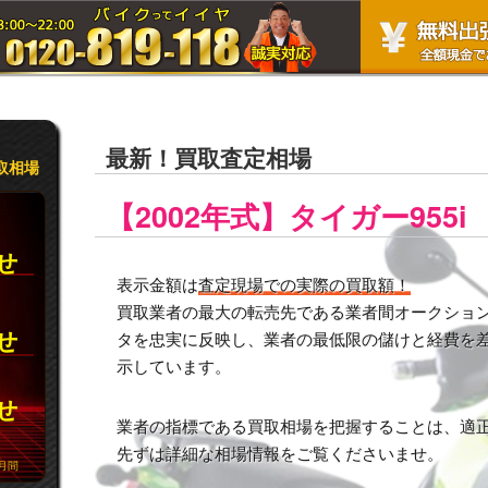
最新！買取査定相場
取相場
【2002年式】タイガー955i
合せ
表示金額は
査定現場での実際の買取額！
買取業者の最大の転売先である業者間オークション市
合せ
タを忠実に反映し、業者の最低限の儲けと経費を
示しています。
合せ
業者の指標である買取相場を把握することは、適
先ずは詳細な相場情報をご覧くださいませ。
月間