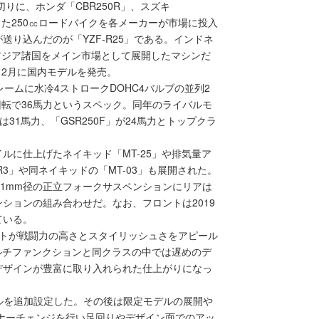
を皮切りに、ホンダ「CBR250R」、スズキ
した250㏄ロードバイクを各メーカーが市場に投入
り込んだのが「YZF-R25」である。インドネ
南アジア諸国をメイン市場として展開したマシンだ
12月に国内モデルを発売。
レームに水冷4ストロークDOHC4バルブの並列2
00回転で36馬力というスペック。同年のライバルモ
0」は31馬力、「GSR250F」が24馬力とトップクラ
ルに仕上げたネイキッド「MT-25」や排気量ア
R3」や同ネイキッドの「MT-03」も展開された。
ー41mm径の正立フォークサスペンションにリアは
ションの組み合わせだ。なお、フロントは2019
ている。
イトが戦闘力の高さとスタイリッシュさをアピール
ルチファンクションと同クラスの中では遅めのデ
デザインが豊富に取り入れられた仕上がりになっ
モデルを追加設定した。その後は限定モデルの展開や
イナーチェンジを行い足回りやデザイン面でのアッ