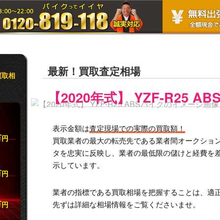
最新！買取査定相場
買取相
【2020年式】 YZF-R25 AB
表示金額は
査定現場での実際の買取額！
万
円
買取業者の最大の転売先である業者間オークション市
タを忠実に反映し、業者の最低限の儲けと経費を
示しています。
万
円
業者の指標である買取相場を把握することは、適
万
先ずは詳細な相場情報をご覧くださいませ。
円