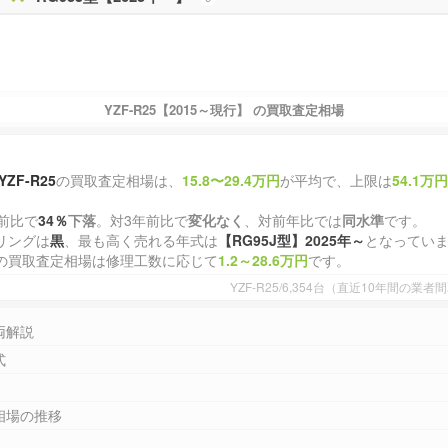
YZF-R25【2015～現行】 の買取査定相場
YZF-R25
の買取査定相場は、
15.8〜29.4万円
が平均で、上限は
54.1万
前比で
34％
下落
。対3年前比で
変化なく
、対前年比では
同水準
です。
リングは
黒
、最も高く売れる年式は
【RG95J型】2025年～
となってい
の買取査定相場は修理工数に応じて
1.2～28.6万円
です。
YZF-R25/6,354台（直近10年間の
両解説
式
相場の推移