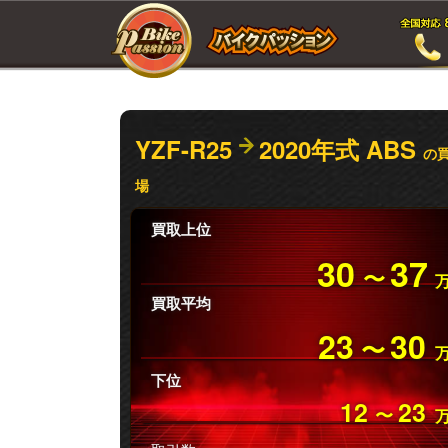
YZF-R25
2020年式 ABS
の
場
買取上位
30
37
〜
買取平均
23
30
〜
下位
12
23
〜