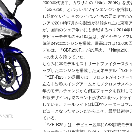
2000年代後半、カワサキの「Ninja 250R」
「GSR250」とパラレルツインエンジンを搭載
し始めていた。そのライバルたちの元にヤマハが送
シアで2014年7月から製造が開始され主に東
が、国内のシェア争いにも参戦するべく2014年
デビューモデルのRG10J型は、ダイヤモンドフ
気筒249ccエンジンを搭載。最高出力は12,0
デルは、「CBR250R」が29馬力、「Ninja25
スの出力を誇っていた。
ちなみに本モデルをストリートファイタースタイ
ップしたエンジンを搭載した兄弟モデル「YZF-
「YZF-R25」の足回りは、フロントがインナ
左右非対称スイングアームとモノクロスサスペン
年のモデルチェンジから倒立フォークを採用し
外観デザインは逆スラント形状の2眼ヘッドラ
している。テールライトはLEDでメーターはマ
ビューとなったマシンだからこそ、最新技術や
 （税込55.6万円）
ている。
「YZF-R25」は、デビュー翌年にABS搭載
カラーチェンジを実施しながら、2019年にマ