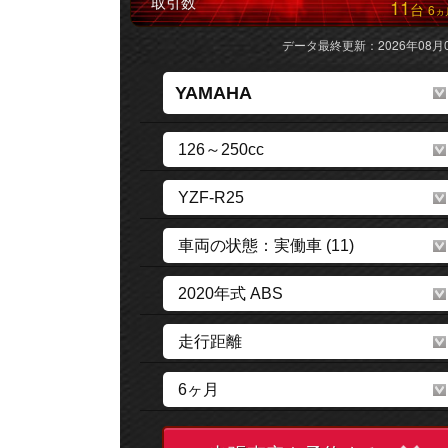
取引数
11
台
6
ヵ
データ最終更新：2026年08月