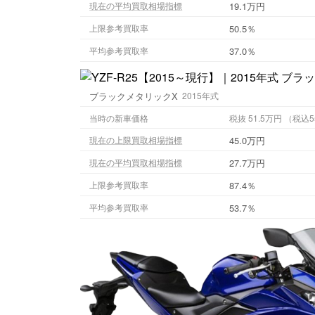
19.1万円
現在の平均買取相場指標
50.5％
上限参考買取率
37.0％
平均参考買取率
ブラックメタリックX
2015年式
当時の新車価格
税抜 51.5万円
45.0万円
現在の上限買取相場指標
27.7万円
現在の平均買取相場指標
87.4％
上限参考買取率
53.7％
平均参考買取率