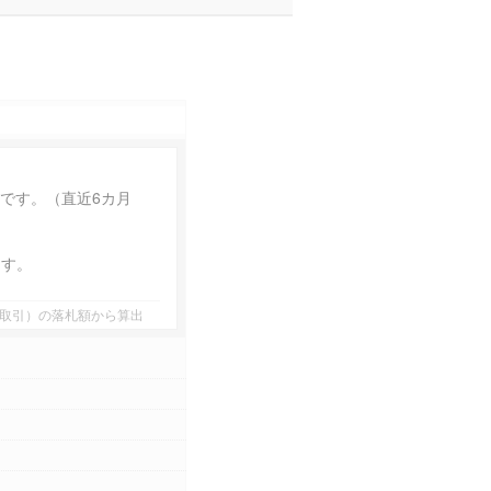
円
です。（直近6カ月
ます。
業者間取引）の落札額から算出