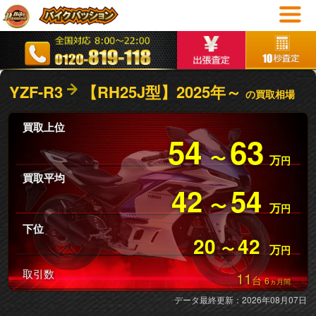
YZF-R3
【RH25J型】2025年～
の買取相場
買取上位
54
63
〜
万
円
買取平均
42
54
〜
万
円
下位
20
42
〜
万
円
取引数
11
台
6
ヵ月間
データ最終更新：2026年08月07日