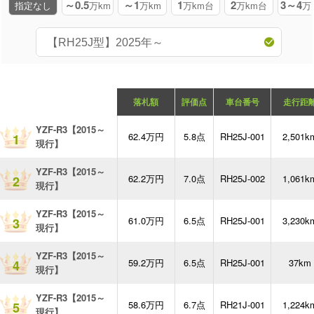
～0.5
～1
1
2
3～4
指定なし
万km
万km
万km台
万km台
万
落札額
評価点
車台番号
走行距
YZF-R3【2015～
62.4万円
5.8点
RH25J-001
2,501k
1
現行】
YZF-R3【2015～
62.2万円
7.0点
RH25J-002
1,061k
2
現行】
YZF-R3【2015～
61.0万円
6.5点
RH25J-001
3,230k
3
現行】
YZF-R3【2015～
59.2万円
6.5点
RH25J-001
37km
4
現行】
YZF-R3【2015～
58.6万円
6.7点
RH21J-001
1,224k
5
現行】