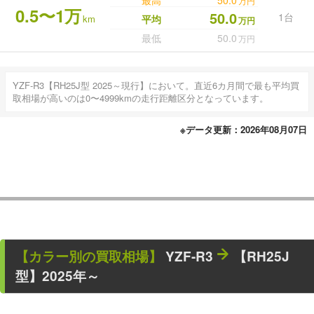
最高
50.0
万円
0.5〜1万
50.0
1台
km
平均
万円
最低
50.0
万円
YZF-R3【RH25J型 2025～現行】において。直近6カ月間で最も平均買
取相場が高いのは0〜4999kmの走行距離区分となっています。
※データ更新：2026年08月07日
【カラー別の買取相場】
YZF-R3
【RH25J
型】2025年～