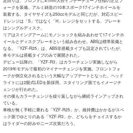
足回りは、フロントに41mm大径インナーチューブ仕様の正立フ
ォークを装備。アルミ鋳造の10本スポーク17インチホイールを
装着する。タイヤサイズも250ccモデルと同じだが、対応スピー
ドレンジは「S」ではなく「H」レンジをセットする。ブレーキ
はシングルディスク。
リアはスイングアームにモノショックを組みあわせて17インチホ
イールとディスクブレーキという組み合わせ。ABSは標準装備と
なる。「YZF-R25」は、ABS非搭載タイプも設定されていたが、
本モデルは搭載タイプのみで展開された。
デビュー以降の、「YZF-R3」はカラーチェンジ実施しながら
2019年モデルで最初のマイナーチェンジを実施。フロントフォ
ークが倒立化されるという大幅なアップデートとなった。ヘッド
ライトには2眼式LEDを新採用。スタイリング面でもイメージチ
ェンジが行われた。
その後もカラーチェンジを繰り返しながら継続ラインアップされ
ている。
車検が無く手軽に乗れる「YZF-R25」か、維持費はかかるがスペ
ック面でゆとりのある「YZF-R3」か、どちらをチョイスするか
はライダーの好みやニーズ次第だろう。