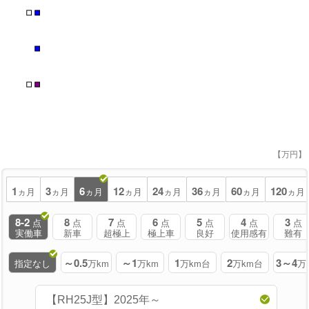
■
■
■
■
■
【万円】
1
3
6
12
24
36
60
120
ヵ月
ヵ月
ヵ月
ヵ月
ヵ月
ヵ月
ヵ月
ヵ月
8-2
8
7
6
5
4
3
点
点
点
点
点
点
点
実働車
新車
超極上
極上車
良好
使用感有
難有
～0.5
～1
1
2
3～4
指定なし
万km
万km
万km台
万km台
万