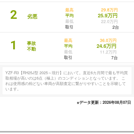
最高
29.8万円
2
25.9万円
平均
劣悪
最低
22.0万円
取引
2台
最高
36.0万円
1
事故
24.6万円
平均
不動
最低
11.2万円
取引
7台
YZF-R3【RH25J型 2025～現行】において。直近6カ月間で最も平均買
取相場が高いのは6点（極上）のコンディションとなっています。 こ
れは使用感の殆どない車両が高額査定に繋がりやすいことを示唆して
います。
※データ更新：2026年08月07日