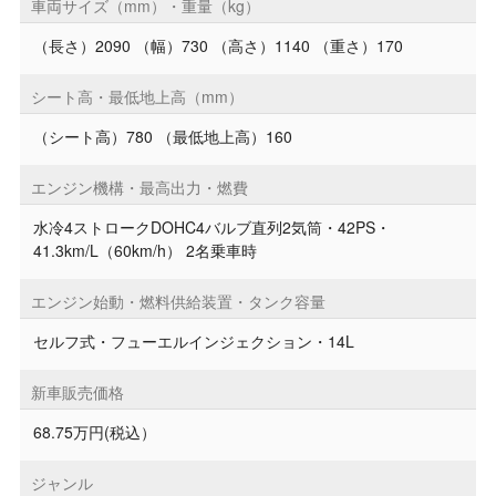
車両サイズ（mm）・重量（kg）
（長さ）2090 （幅）730 （高さ）1140 （重さ）170
シート高・最低地上高（mm）
（シート高）780 （最低地上高）160
エンジン機構・最高出力・燃費
水冷4ストロークDOHC4バルブ直列2気筒・42PS・
41.3km/L（60km/h） 2名乗車時
エンジン始動・燃料供給装置・タンク容量
セルフ式・フューエルインジェクション・14L
新車販売価格
68.75万円(税込）
ジャンル