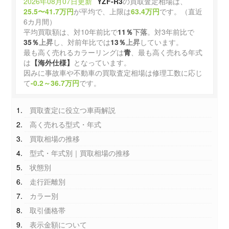
2026年08月07日更新
YZF-R3
の買取査定相場は、
25.5〜41.7万円
が平均で、上限は
63.4万円
です。（直近
6カ月間）
平均買取額は、対10年前比で
11％
下落
。対3年前比で
35％
上昇
し、対前年比では
13％
上昇
しています。
最も高く売れるカラーリングは
青
、最も高く売れる年式
は
【海外仕様】
となっています。
因みに事故車や不動車の買取査定相場は修理工数に応じ
て
-0.2～36.7万円
です。
買取査定に役立つ車両解説
高く売れる型式・年式
買取相場の推移
型式・年式別｜買取相場の推移
状態別
走行距離別
カラー別
取引価格帯
表示金額について