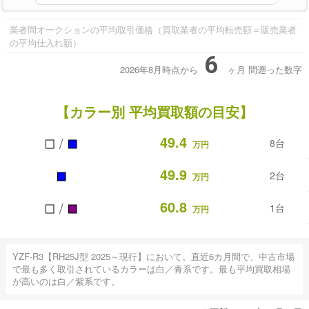
業者間オークションの平均取引価格（買取業者の平均転売額＝販売業者
の平均仕入れ額）
6
2026年8月時点から
ヶ月
間遡った数字
【カラー別 平均買取額の目安】
■
■
49.4
/
8台
万円
■
49.9
2台
万円
■
■
60.8
/
1台
万円
YZF-R3【RH25J型 2025～現行】において。直近6カ月間で、中古市場
で最も多く取引されているカラーは白／青系です。最も平均買取相場
が高いのは白／紫系です。