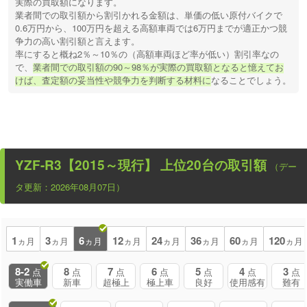
実際の買取額になります。
業者間での取引額から割引かれる金額は、単価の低い原付バイクで
0.6万円から、100万円を超える高額車両では6万円までが適正かつ競
争力の高い割引額と言えます。
率にすると概ね2％～10％の（高額車両ほど率が低い）割引率なの
で、
業者間での取引額の90～98％が実際の買取額となると憶えてお
けば、査定額の妥当性や競争力を判断する材料に
なることでしょう。
YZF-R3【2015～現行】
上位20台の取引額
（デー
タ更新：2026年08月07日）
1
3
6
12
24
36
60
120
ヵ月
ヵ月
ヵ月
ヵ月
ヵ月
ヵ月
ヵ月
ヵ月
8-2
8
7
6
5
4
3
点
点
点
点
点
点
点
実働車
新車
超極上
極上車
良好
使用感有
難有