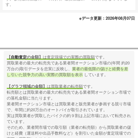
す。
※データ更新：2026年08月07日
【
自動査定
の金額】
は査定現場での実際の買取額
です。
買取業者の最大の転売先である業者間オークション市場の(年間 約20
万台の)取引データを忠実に反映し、
業者の最低限の儲けと経費を差
し引いた競争力の高い実際の買取額を表示
しています。
【グラフ領域の金額】
は買取業者の転売額
です。
転売額とは買取業者の最大の転売先である業者間オークション市場で
の落札金額に当たります。
業者間オークション市場とは買取業者と販売業者が参画する競り市場
で、年間に約20万台のオートバイが取引されています。
実は買取業者が買取したバイクの約９割は上記市場において転売され
ています。
そのため、業者間市場での取引額（業者の転売額）から買取業者の儲
けと経費（運送料や出品手数料など）を割引いた金額が査定現場での