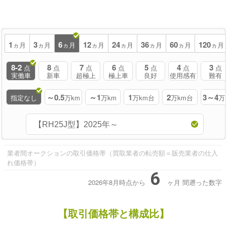
1
3
6
12
24
36
60
120
ヵ月
ヵ月
ヵ月
ヵ月
ヵ月
ヵ月
ヵ月
ヵ月
8-2
8
7
6
5
4
3
点
点
点
点
点
点
点
実働車
新車
超極上
極上車
良好
使用感有
難有
～0.5
～1
1
2
3～4
指定なし
万km
万km
万km台
万km台
万
業者間オークションの取引価格帯（買取業者の転売額＝販売業者の仕入
れ価格帯）
6
2026年8月時点から
ヶ月
間遡った数字
【取引価格帯と構成比】