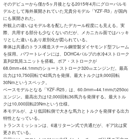
そのデビューから僅か5ヶ月後となる2015年4月にグローバルモ
デルとして海外展開されていた兄貴分モデル「YZF-R3」が国内
にも展開された。
外観上の違いはモデル名を配したデカール程度にも見える。実
際、共用する部分も少なくないのだが、メカニカル面ではハッキ
リとした違いもあり差別化が図られている。
車体は共通のトラス構造スチール鋼管製ダイヤモンド型フレーム
を採用。パワートレインには、DOHC4バルブの水冷4ストローク
直列2気筒ユニットを搭載。ボア・ストロークが
68.0mm×44.1mmのショートストローク320㏄エンジンだ。最高
出力は10,750回転で42馬力を発揮。最大トルクは9,000回転
30Nmというスペック。
ベースモデルとなる「YZF-R25」は、60.0mm×44.1mmの250cc
エンジン。最高出力は12,000回転36馬力を発揮する。最大トル
クは10,000回転23Nmという仕様。
本モデルが、より低回転側で大きな馬力とトルクを発揮する出力
特性となっている。
トランスミッションは、6速リターン式で共通だが、ギア比は変
更されている。