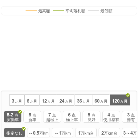
最高額
平均落札額
最低額
3
6
12
24
36
60
120
ヵ月
ヵ月
ヵ月
ヵ月
ヵ月
ヵ月
ヵ月
8-2
8
7
6
5
4
3
点
点
点
点
点
点
点
実働車
新車
超極上
極上車
良好
使用感有
難有
～0.5
～1
1
2
3～4
指定なし
万km
万km
万km台
万km台
万