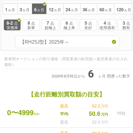
1
3
6
12
24
36
60
120
ヵ月
ヵ月
ヵ月
ヵ月
ヵ月
ヵ月
ヵ月
ヵ月
8-2
8
7
6
5
4
3
点
点
点
点
点
点
点
実働車
新車
超極上
極上車
良好
使用感有
難有
業者間オークションの取引価格（買取業者の転売額＝販売業者の仕入れ
価格）
6
2026年8月時点から
ヶ月
間遡った数字
【走行距離別買取額の目安】
最高
62.2
万円
0〜4999
50.6
10台
km
平均
万円
最低
22.0
万円