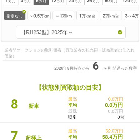
1
3
6
12
24
36
60
120
ヵ月
ヵ月
ヵ月
ヵ月
ヵ月
ヵ月
ヵ月
ヵ月
～0.5
～1
1
2
3～4
指定なし
万km
万km
万km台
万km台
万
業者間オークションの取引価格（買取業者の転売額＝販売業者の仕入れ
価格）
6
2026年8月時点から
ヶ月
間遡った数字
【状態別買取額の目安】
最高
0.0万円
8
0.0万円
平均
新車
最低
0.0万円
取引
0台
最高
62.0万円
7
58.4万円
平均
超極上