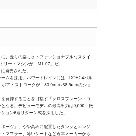
トに、走りの楽しさ・ファッショナブルなスタイ
リートマシンが「MT-07」だ。
月に発売された。
ームを採用。パワートレインには、DOHC4バル
ア・ストロークが、80.0mm×68.5mmのショ
クを発揮することを目指す「クロスプレーン・コ
となる。デビューモデルの最高出力は9,000回転
ッション6速リターン式を採用した。
スポーツ」、やや高めに配置したタンクとエンジ
ットマフラー、薄いシートなど近年メーカーから