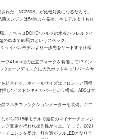
された「NC750S」が比較対象になるだろう。
2気筒エンジンは54馬力を発揮。本モデルよりもロ
登場。こちらはDOHC4バルブの水冷パラレルツイ
kgの車体で68馬力というスペック。
に軽くライバルモデルより一歩先をリードする仕様
ューブ41mm径の正立フォークを装備して17イン
ブルウェーブディスクに大光ポットキャリパーをサ
クを組合せる。ホイールサイズはフロントと同径
片押し1ピストンキャリパーという構成。ABSはタ
液晶マルチファンクションメーターを装備。ギア
ながら2018年モデルで最初のマイナーチェンジ
ング変更が行われ操作性が向上。そして、2021
ーチェンジを受け、灯火類がフルLEDとなりラ