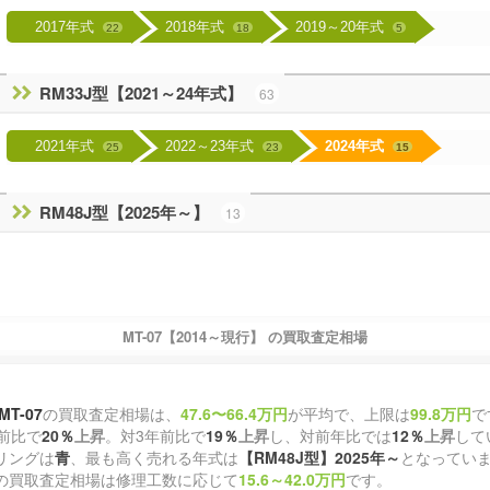
2017年式
2018年式
2019～20年式
22
18
5
RM33J型【2021～24年式】
63
2021年式
2022～23年式
2024年式
25
23
15
RM48J型【2025年～】
13
MT-07【2014～現行】 の買取査定相場
MT-07
の買取査定相場は、
47.6〜66.4万円
が平均で、上限は
99.8万円
で
前比で
20％
上昇
。対3年前比で
19％
上昇
し、対前年比では
12％
上昇
して
リングは
青
、最も高く売れる年式は
【RM48J型】2025年～
となってい
の買取査定相場は修理工数に応じて
15.6～42.0万円
です。