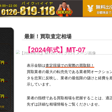
最新！買取査定相場
【2024年式】MT-07
万
円
表示金額は
査定現場での実際の買取額！
買取業者の最大の転売先である業者間オークション市
タを忠実に反映し、業者の最低限の儲けと経費を
万
円
示しています。
万
円
業者の指標である買取相場を把握することは、適
先ずは詳細な相場情報をご覧くださいませ。
月間