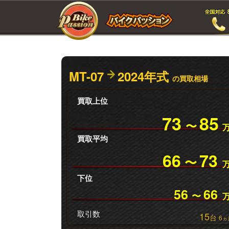
MT-07
2024年式
の買取相場
買取上位
73
85
〜
買取平均
66
73
〜
下位
56
66
〜
取引数
15
台
6
ヵ