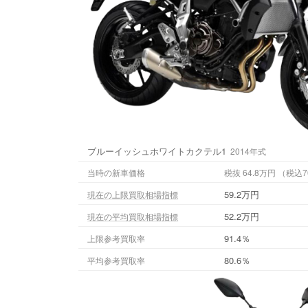
ブルーイッシュホワイトカクテル1
2014年式
当時の新車価格
税抜 64.8万円
59.2万円
現在の上限買取相場指標
52.2万円
現在の平均買取相場指標
91.4％
上限参考買取率
80.6％
平均参考買取率