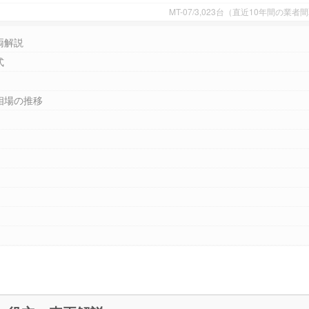
MT-07/3,023台（直近10年間の
両解説
式
相場の推移