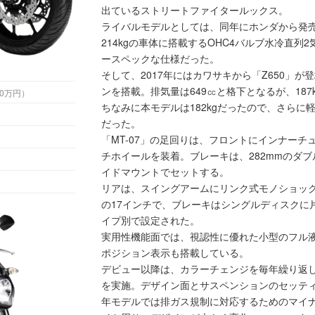
出ているストリートファイタールックス。
ライバルモデルとしては、同年にホンダから発売
214kgの車体に搭載するOHC4バルブ水冷直列
ースペックな仕様だった。
そして、2017年にはカワサキから「Z650」が
ンを搭載。排気量は649㏄と格下となるが、187
 （税込70万円）
ちなみに本モデルは182kgだったので、さら
だった。
「MT-07」の足回りは、フロントにインナーチ
チホイールを装着。ブレーキは、282mmのダ
イドマウントでセットする。
リアは、スイングアームにリンク式モノショッ
の17インチで、ブレーキはシングルディスクに
イプ別で設定された。
実用性機能面では、視認性に優れた小型のフル
ポジション表示も搭載している。
デビュー以降は、カラーチェンジを毎年繰り返し
を実施。デザイン面とサスペンションのセッティ
年モデルでは排ガス規制に対応するためのマイナ