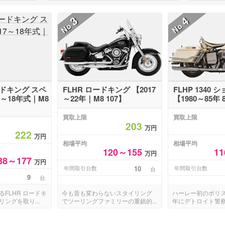
3
4
No
No
ードキング スペ
FLHR ロードキング 【2017
FLHP 1340
7～18年式｜M8
～22年｜M8 107】
【1980～85年 8
買取上限
買取上限
203
万円
222
万円
相場平均
相場平均
120～155
1
万円
38～177
万円
年間取引台数
10
年間取引台数
台
9
台
FLHR ロードキ
今も昔も変わらないスタイリング
ハーレー初のポリス
ングを取り...
でツーリングファミリーの重鎮的...
年にデトロイト警察