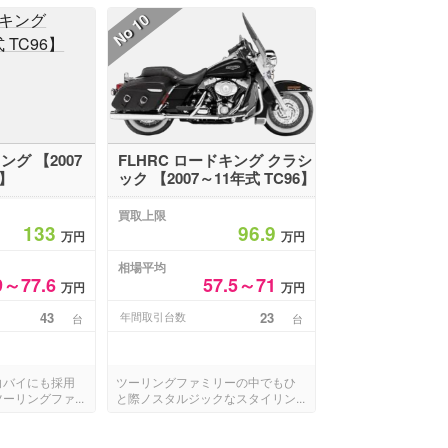
10
No
ング 【2007
FLHRC ロードキング クラシ
6】
ック 【2007～11年式 TC96】
買取上限
133
96.9
万円
万円
相場平均
9～77.6
57.5～71
万円
万円
43
年間取引台数
23
台
台
白バイにも採用
ツーリングファミリーの中でもひ
ーリングファ...
と際ノスタルジックなスタイリン...