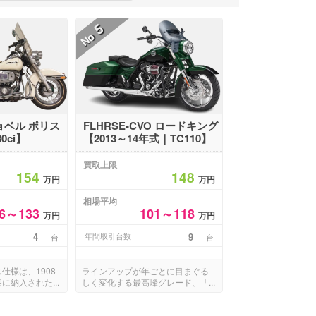
5
No
 ショベル ポリス
FLHRSE-CVO ロードキング
0ci】
【2013～14年式｜TC110】
買取上限
154
148
万円
万円
相場平均
16～133
101～118
万円
万円
4
年間取引台数
9
台
台
仕様は、1908
ラインアップが年ごとに目まぐる
に納入された...
しく変化する最高峰グレード、「...