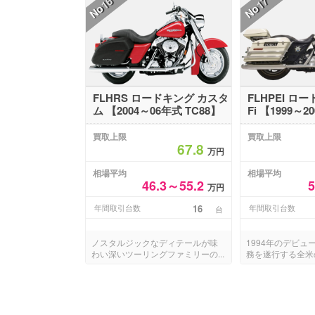
16
17
No
No
FLHRS ロードキング カスタ
FLHPEI ロ
ム 【2004～06年式 TC88】
Fi 【1999～2
買取上限
買取上限
67.8
万円
相場平均
相場平均
46.3～55.2
万円
年間取引台数
16
年間取引台数
台
ノスタルジックなディテールが味
1994年のデビュ
わい深いツーリングファミリーの...
務を遂行する全米の