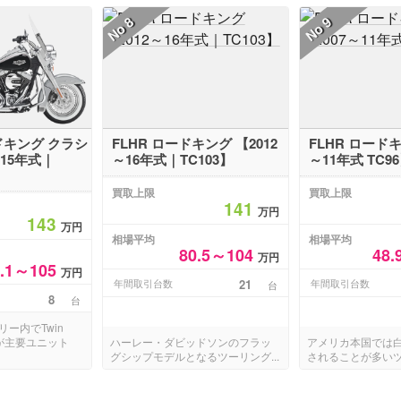
8
9
No
No
ードキング クラシ
FLHR ロードキング 【2012
FLHR ロードキ
～15年式｜
～16年式｜TC103】
～11年式 TC9
買取上限
買取上限
141
万円
143
万円
相場平均
相場平均
80.5～104
48.
万円
5.1～105
万円
年間取引台数
21
年間取引台数
台
8
台
ー内でTwin
ンが主要ユニット
ハーレー・ダビッドソンのフラッ
アメリカ本国では
グシップモデルとなるツーリング...
されることが多いツ