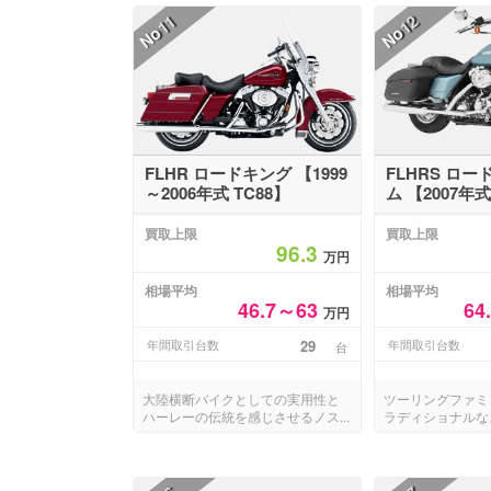
11
12
No
No
FLHR ロードキング 【1999
FLHRS ロ
～2006年式 TC88】
ム 【2007年式
買取上限
買取上限
96.3
万円
相場平均
相場平均
46.7～63
64
万円
年間取引台数
29
年間取引台数
台
大陸横断バイクとしての実用性と
ツーリングファミ
ハーレーの伝統を感じさせるノス...
ラディショナルなス