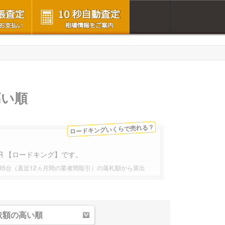
高い順
ロードキングいくらで売れる？
の取引台数が最も多い車種はFLHR 【ロードキング】です。
35台（直近12ヵ月間の業者間取引）の落札額から算出