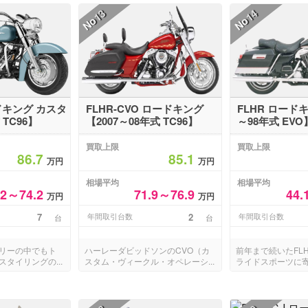
13
14
No
No
ードキング カスタ
FLHR-CVO ロードキング
FLHR ロードキ
 TC96】
【2007～08年式 TC96】
～98年式 EVO
買取上限
買取上限
86.7
85.1
万円
万円
相場平均
相場平均
.2～74.2
71.9～76.9
44.
万円
万円
7
年間取引台数
2
年間取引台数
台
台
リーの中でもト
ハーレーダビッドソンのCVO（カ
前年まで続いたFL
タイリングの...
スタム・ヴィークル・オペレーシ...
ライドスポーツに寄