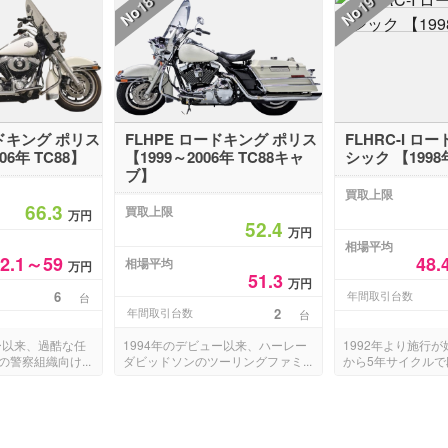
18
19
No
No
ードキング ポリス
FLHPE ロードキング ポリス
FLHRC-I ロ
006年 TC88】
【1999～2006年 TC88キャ
シック 【1998
ブ】
買取上限
66.3
買取上限
万円
52.4
万円
相場平均
52.1～59
48.
相場平均
万円
51.3
万円
6
年間取引台数
台
年間取引台数
2
台
ー以来、過酷な任
1994年のデビュー以来、ハーレー
1992年より施行
警察組織向け...
ダビッドソンのツーリングファミ...
から5年サイクルで段