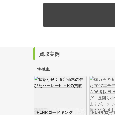
買取実例
実働車
FLHRロードキング
FLHR ロ