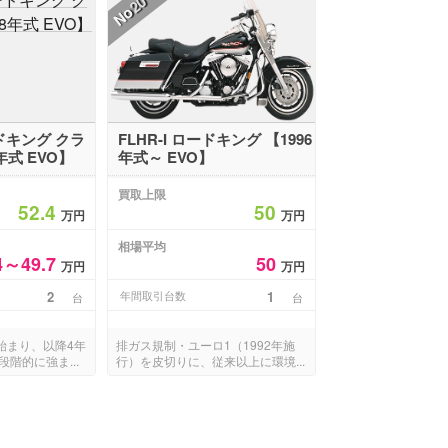
20
No
ードキング クラ
FLHR-I ロードキング 【1996
年式 EVO】
年式～ EVO】
買取上限
52.4
50
万円
万円
相場平均
4～49.7
50
万円
万円
2
年間取引台数
1
台
台
が始まり、以降4年
排ガス規制・ユーロ1（1992年施
階的に強ま...
行）を皮切りに、従来以上に環境...