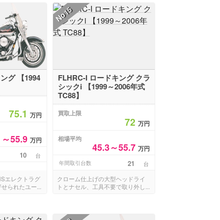
15
No
ング 【1994
FLHRC-I ロードキング クラ
】
シックi 【1999～2006年式
TC88】
75.1
買取上限
万円
72
万円
1～55.9
相場平均
万円
45.3～55.7
万円
10
台
年間取引台数
21
台
HSエレクトラグ
クローム仕上げの大型ヘッドライ
せられたユー...
トとナセル、工具不要で取り外し...