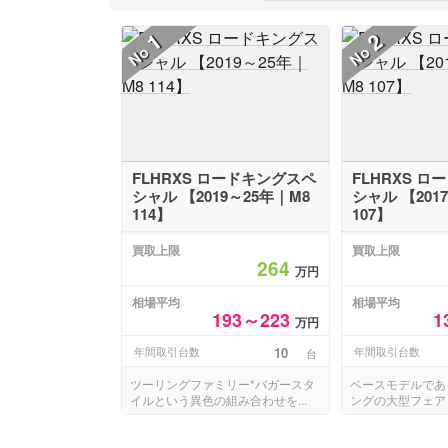
1
2
No
No
FLHRXS ロードキングスペ
FLHRXS ロ
シャル 【2019～25年｜M8
シャル 【201
114】
107】
買取上限
買取上限
264
万円
相場平均
相場平均
193～223
1
万円
年間取引台数
10
年間取引台数
台
ツーリングファミリー*バガースタ
ベースモデルである
イルという異色の組み合わせを...
ングの大型フェアリ