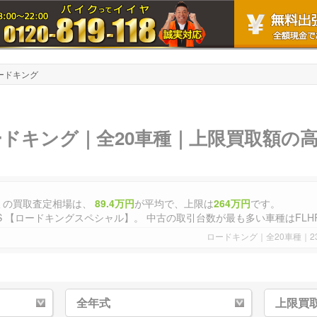
ードキング
ードキング｜全20車種｜上限買取額の
種
の買取査定相場は、
89.4万円
が平均で、上限は
264万円
です。
現在、最も高く売れる車種は上限金額でFLHRXS 【ロードキングスペシャル】。 中古
ロードキング｜全20車種｜2