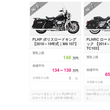
6
7
No
No
FLHP ポリスロードキング
FLHRC ロ
【2018～19年式｜M8 107】
ック 【2014
TC103】
買取上限
146
買取上限
万円
相場平均
134～138
相場平均
万円
8
年間取引台数
2
台
年間取引台数
ツーリングファミリ
ハーレーダビッドソン FLHP ポリ
Cam 96エンジ
スロードキング（2018-19年式）...
と...