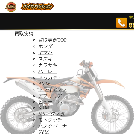
ホームページ
ホームページ
買取実績
買取実績
買取実例TOP
ホンダ
ヤマハ
スズキ
カワサキ
ハーレー
ドゥカティ
BMW
トライアンフ
アプリリア
ビューエル
KTM
MVアグスタ
モトグッチ
ハスクバーナ
SYM