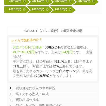
2020年式
2021年式
2022年式
2023年式
1
0
0
3
2024年式
2025年式
2026年式
0
1
0
350EXC-F【2012～現行】 の買取査定相場
いくらで売れるのか？
2026年08月07日更新
350EXC-F
の買取査定相場は、
49.7〜80.3万円
が平均で、上限は
124万円
です。（直近
3年間）
平均買取額は、対10年前比で
121％
上昇
。対3年前比で
59％
上昇
し、対前年比では
52％
上昇
しています。
最も高く売れるカラーリングは
白／オレンジ
、最も高
く売れる年式は
2026年式
となっています。
買取査定に役立つ車両解説
高く売れる型式・年式
買取相場の推移
型式・年式別｜買取相場の推移