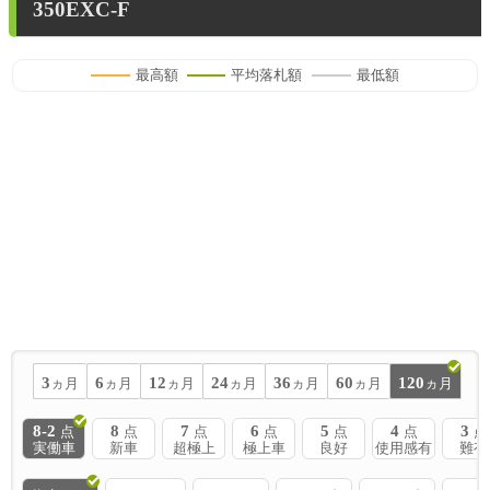
350EXC-F
最高額
平均落札額
最低額
3
6
12
24
36
60
120
ヵ月
ヵ月
ヵ月
ヵ月
ヵ月
ヵ月
ヵ月
8-2
8
7
6
5
4
3
点
点
点
点
点
点
点
実働車
新車
超極上
極上車
良好
使用感有
難有