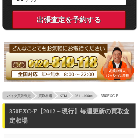
出張査定を予約する
350EXC-F
バイク買取査定
買取相場
KTM
251～400cc
350EXC-F【2012～現行】毎週更新の買取査
定相場