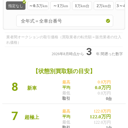
～0.5
～1
1
2
3～4
指定なし
万km
万km
万km台
万km台
業者間オークションの取引価格（買取業者の転売額＝販売業者の仕入
れ価格）
3
2026年8月時点から
年
間遡った数字
【状態別買取額の目安】
8
最高
0.0万円
0.0万円
新車
平均
最低
0.0万円
取引
0台
7
最高
122.0万円
122.0万円
超極上
平均
最低
122.0万円
取引
1台