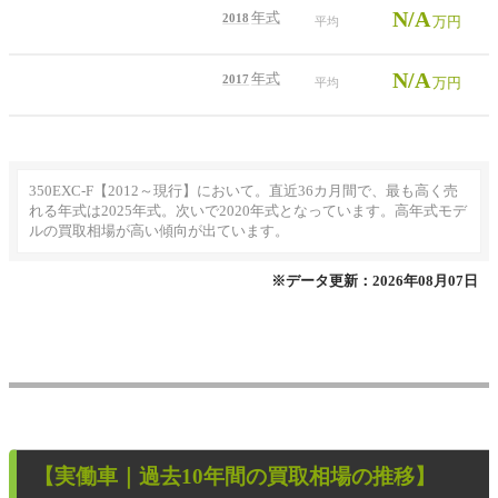
N/A
年式
2018
万円
平均
N/A
年式
2017
万円
平均
350EXC-F【2012～現行】において。直近36カ月間で、最も高く売
れる年式は2025年式。次いで2020年式となっています。高年式モデ
ルの買取相場が高い傾向が出ています。
※データ更新：2026年08月07日
【
実働車
｜過去
10
年
間の買取相場の推移】