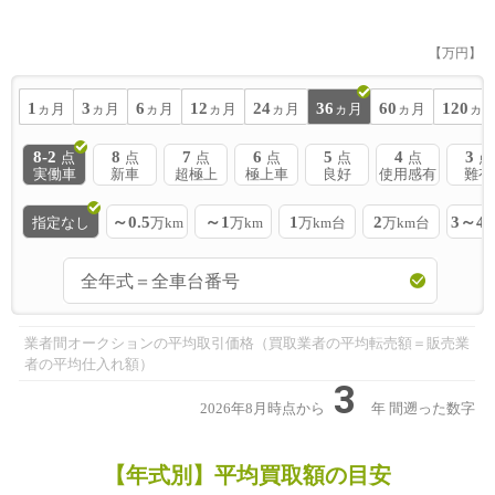
【万円】
1
3
6
12
24
36
60
120
ヵ月
ヵ月
ヵ月
ヵ月
ヵ月
ヵ月
ヵ月
ヵ
8-2
8
7
6
5
4
3
点
点
点
点
点
点
点
実働車
新車
超極上
極上車
良好
使用感有
難有
～0.5
～1
1
2
3～4
指定なし
万km
万km
万km台
万km台
業者間オークションの平均取引価格（買取業者の平均転売額＝販売業
者の平均仕入れ額）
3
2026年8月時点から
年
間遡った数字
【年式別】平均買取額の目安