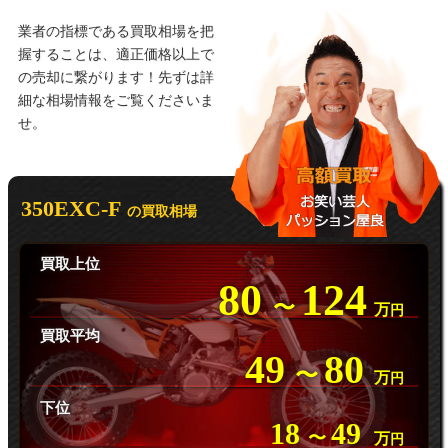
業者の指標である買取相場を把
握することは、適正価格以上で
の売却に繋がります！先ずは詳
細な相場情報をご覧くださいま
せ。
350EXC-F
の買取相場
買取上位
80
124
〜
万
円
買取平均
49
80
〜
万
円
下位
18
49
〜
万
円