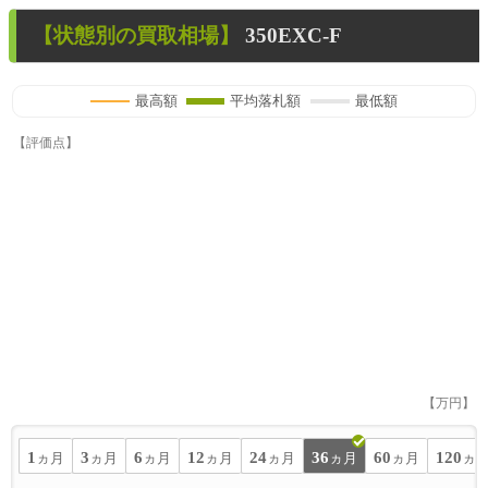
【状態別の買取相場】
350EXC-F
最高額
平均落札額
最低額
【評価点】
【万円】
1
3
6
12
24
36
60
120
ヵ月
ヵ月
ヵ月
ヵ月
ヵ月
ヵ月
ヵ月
ヵ