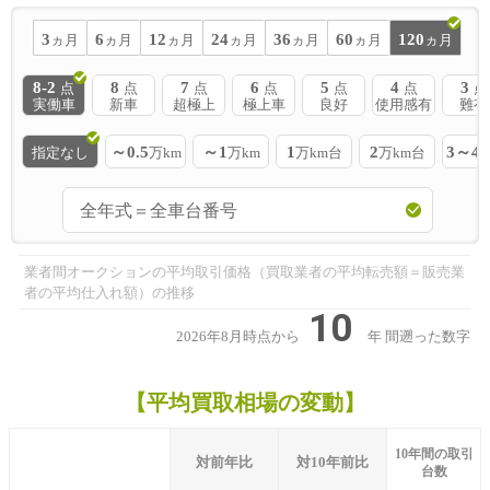
3
6
12
24
36
60
120
ヵ月
ヵ月
ヵ月
ヵ月
ヵ月
ヵ月
ヵ月
8-2
8
7
6
5
4
3
点
点
点
点
点
点
点
実働車
新車
超極上
極上車
良好
使用感有
難有
～0.5
～1
1
2
3～4
指定なし
万km
万km
万km台
万km台
業者間オークションの平均取引価格（買取業者の平均転売額＝販売業
者の平均仕入れ額）の推移
10
2026年8月時点から
年
間遡った数字
【平均買取相場の変動】
10年間の取引
対前年比
対10年前比
台数