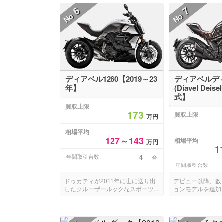
6
7
No
No
ディアベル1260【2019～23
ディアベルデ
年】
(Diavel Deis
式】
買取上限
173
買取上限
万円
相場平均
127～143
相場平均
万円
1
年間取引台数
4
台
年間取引台数
ドゥカティが2011年に世に送り出
デビュー以降、数
したクルーザールックなスポーツ...
ョンモデルを追加し