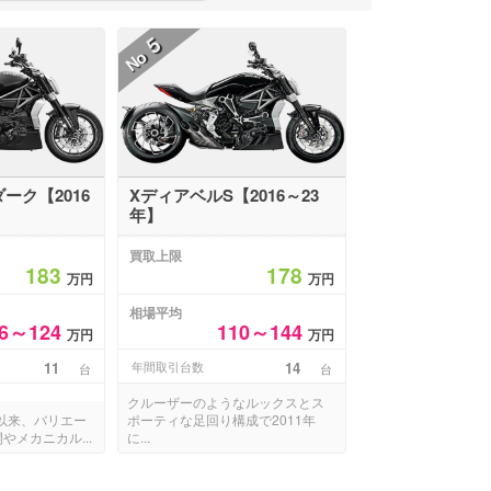
5
No
ダーク【2016
XディアベルS【2016～23
年】
買取上限
183
178
万円
万円
相場平均
.6～124
110～144
万円
万円
11
年間取引台数
14
台
台
クルーザーのようなルックスとス
て以来、バリエー
ポーティな足回り構成で2011年
やメカニカル...
に...