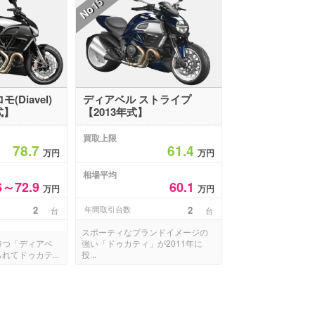
15
No
(Diavel)
ディアベル ストライプ
式】
【2013年式】
買取上限
78.7
61.4
万円
万円
相場平均
6～72.9
60.1
万円
万円
2
年間取引台数
2
台
台
スポーティなブランドイメージの
持つ「ディアベ
強い「ドゥカティ」が2011年に
れてドゥカテ...
投...