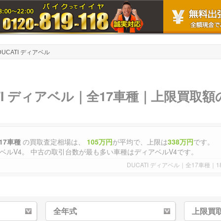
DUCATI ディアベル
ATI ディアベル｜全17車種｜上限買取
全17車種
の買取査定相場は、
105万円
が平均で、上限は
338万円
です。
現在、最も高く売れる車種は上限金額でXディアベルV4。 中古の取引台数が最も多い車種はディアベルV4です。
DUCATI ディアベル｜全17車種