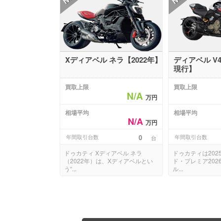
Xディアベル ネラ【2022年】
ディアベル V4
現行】
買取上限
買取上限
N/A
万円
相場平均
相場平均
N/A
万円
年間取引台数
0
年間取引台数
台
ドゥカティ Xディアベル ネラ
ドゥカティは202
（2022年）は、Xディアベルとい
ド・プレミア202
う“...
ル...