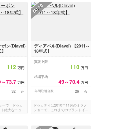
10
No
ン(Diavel)
ディアベル(Diavel) 【2011～
式】
18年式】
買取上限
112
110
万円
万円
相場平均
9～73.7
49～70.4
万円
万円
32
年間取引台数
26
台
台
ショーで「ドゥカ
ドゥカティは2010年11月のミラノ
ト絶大なニュ...
ショーで、これまでのブランドイ...