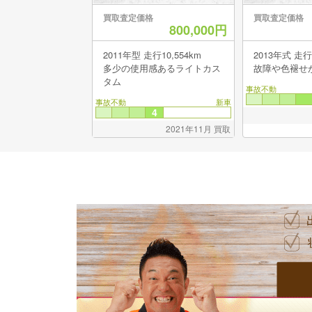
買取査定価格
買取査定価格
800,000円
2011年型 走行10,554km
2013年
多少の使用感あるライトカス
故障や色褪せ
タム
事故不動
事故不動
新車
4
2021年11月 買取