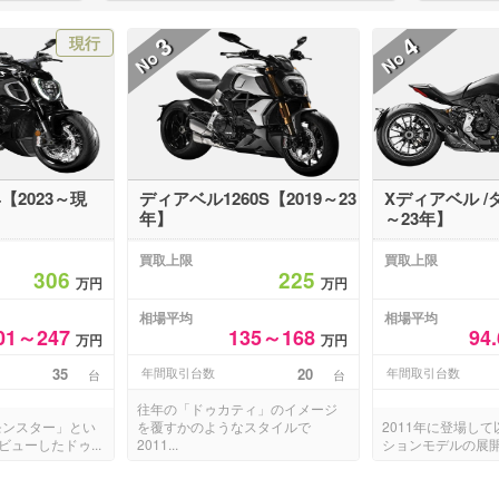
3
4
現行
No
No
【2023～現
ディアベル1260S【2019～23
Xディアベル /
年】
～23年】
買取上限
買取上限
306
225
万円
万円
相場平均
相場平均
01～247
135～168
94
万円
万円
35
年間取引台数
20
年間取引台数
台
台
往年の「ドゥカティ」のイメージ
モンスター」とい
を覆すかのようなスタイルで
2011年に登場し
ューしたドゥ...
2011...
ションモデルの展開