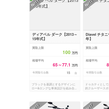
11
12
No
No
ディアベル ダーク【2013～
Diavel チタ
15年式】
年】
買取上限
買取上限
100
万円
相場平均
相場平均
65～77.1
万円
年間取引台数
15
年間取引台数
台
ブラックを基調とするデザインに
ドゥカティとして
ロー&ロングな車体設計を組み合...
的クルーザースポー
16
17
No
No