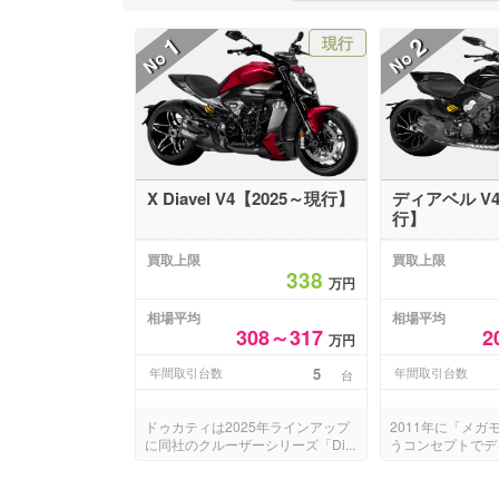
1
2
現行
No
No
X Diavel V4【2025～現行】
ディアベル V4
行】
買取上限
買取上限
338
万円
相場平均
相場平均
308～317
2
万円
年間取引台数
5
年間取引台数
台
ドゥカティは2025年ラインアップ
2011年に「メガ
に同社のクルーザーシリーズ「Di...
うコンセプトでデビ