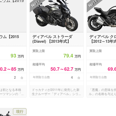
13
14
No
No
ニウム【2015
ディアベル ストラーダ
ディアベル クロモ
(Diavel) 【2013年式】
【2012～13年
買取上限
買取上限
93
79.4
万円
万円
相場平均
相場平均
80.2～85
50.7～62.7
69.
万円
万円
2
年間取引台数
4
年間取引台数
台
台
は初となる本格
ドゥカティが2011年に発売した新
「悪魔」の意味を
ツマシンの「...
生クルーザー「ディアベル」シリ...
ル」の名称を与えら
現行