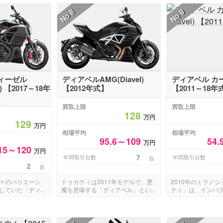
8
9
No
No
ィーゼル
ディアベルAMG(Diavel)
ディアベル カーボ
el) 【2017～18年
【2012年式】
【2011～18年
買取上限
買取上限
128
万円
129
万円
相場平均
相場平均
95.6～109
54.
万円
15～120
万円
年間取引台数
7
年間取引台数
台
2
台
々のバリエーシ
ドゥカティは2011年モデルで、悪
2010年のミラノ
ていた「ディ...
魔を意味する「ディアベル」とい...
ティ」は、インパク