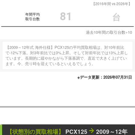
【2016年間 vs 2026年】
81
年間平均
台
取引台数
過去10年間の取引台数÷10
【2009～12年式 海外仕様】PCX125の平均買取相場は、対10年前比
で-12%下落。対3年前比では3%上昇。そして対前年比では13%上昇し
ています。長期的に緩やかながら下落基調で、直近で大きく上げてい
ます。今、売り時を迎えているといえるでしょう。
※データ更新：2026年07月31日
【状態別の買取相場】
PCX125
2009～12年