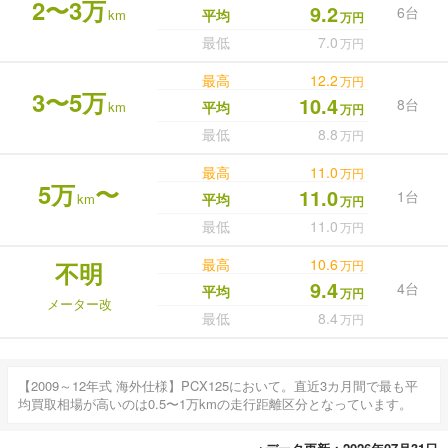
2〜3万
9.2
6台
km
平均
万円
最低
7.0
万円
最高
12.2
万円
3〜5万
10.4
8台
km
平均
万円
最低
8.8
万円
最高
11.0
万円
5万
〜
11.0
1台
km
平均
万円
最低
11.0
万円
最高
10.6
不明
万円
9.4
4台
平均
万円
メーター改
最低
8.4
万円
【2009～12年式 海外仕様】PCX125において。直近3カ月間で最も平
均買取相場が高いのは0.5〜1万kmの走行距離区分となっています。