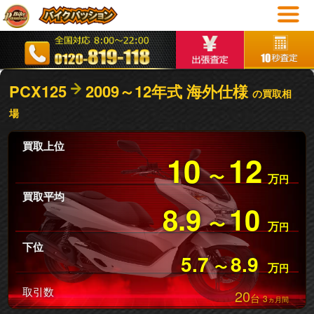
PCX125
2009～12年式 海外仕様
の買取相
場
買取上位
10
12
〜
万
円
買取平均
8.9
10
〜
万
円
下位
5.7
8.9
〜
万
円
取引数
20
台
3
ヵ月間