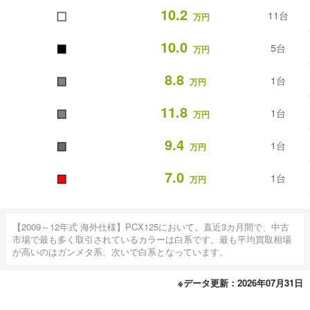
■
10.2
11台
万円
■
10.0
5台
万円
■
8.8
1台
万円
■
11.8
1台
万円
■
9.4
1台
万円
■
7.0
1台
万円
【2009～12年式 海外仕様】PCX125において。直近3カ月間で、中古
市場で最も多く取引されているカラーは白系です。最も平均買取相場
が高いのはガンメタ系、次いで白系となっています。
※データ更新：2026年07月31日