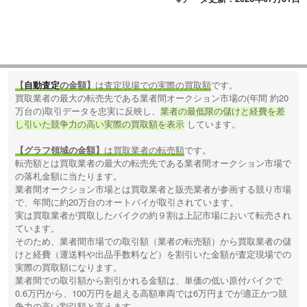
【
自動査定
の金額】
は査定現場での実際の買取額
です。
買取業者の最大の転売先である業者間オークション市場の(年間 約20
万台の)取引データを忠実に反映し、
業者の最低限の儲けと経費を差
し引いた競争力の高い実際の買取額を表示
しています。
【グラフ領域の金額】
は買取業者の転売額
です。
転売額とは買取業者の最大の転売先である業者間オークション市場で
の落札金額に当たります。
業者間オークション市場とは買取業者と販売業者が参画する競り市場
で、年間に約20万台のオートバイが取引されています。
実は買取業者が買取したバイクの約９割は上記市場において転売され
ています。
そのため、業者間市場での取引額（業者の転売額）から買取業者の儲
けと経費（運送料や出品手数料など）を割引いた金額が査定現場での
実際の買取額になります。
業者間での取引額から割引かれる金額は、単価の低い原付バイクで
0.6万円から、100万円を超える高額車両では6万円までが適正かつ競
争力の高い割引額と言えます。