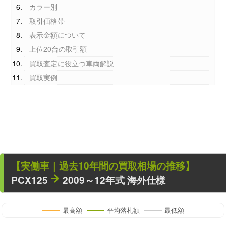
カラー別
取引価格帯
表示金額について
上位20台の取引額
買取査定に役立つ車両解説
買取実例
【
実働車
｜過去
10
年
間の買取相場の推移】
PCX125
2009～12年式 海外仕様
最高額
平均落札額
最低額