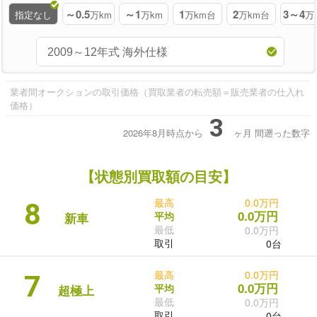
～0.5
～1
1
2
3～4
指定なし
万km
万km
万km台
万km台
万
業者間オークションの取引価格（買取業者の転売額＝販売業者の仕入れ
価格）
3
2026年8月時点から
ヶ月
間遡った数字
【状態別買取額の目安】
最高
0.0万円
8
0.0万円
平均
新車
最低
0.0万円
取引
0台
最高
0.0万円
7
0.0万円
平均
超極上
最低
0.0万円
取引
0台