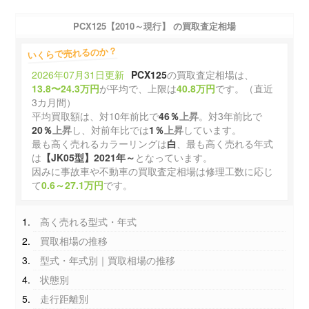
PCX125【2010～現行】 の買取査定相場
いくらで売れるのか？
2026年07月31日更新
PCX125
の買取査定相場は、
13.8〜24.3万円
が平均で、上限は
40.8万円
です。（直近
3カ月間）
平均買取額は、対10年前比で
46％
上昇
。対3年前比で
20％
上昇
し、対前年比では
1％
上昇
しています。
最も高く売れるカラーリングは
白
、最も高く売れる年式
は
【JK05型】2021年～
となっています。
因みに事故車や不動車の買取査定相場は修理工数に応じ
て
0.6～27.1万円
です。
高く売れる型式・年式
買取相場の推移
型式・年式別｜買取相場の推移
状態別
走行距離別