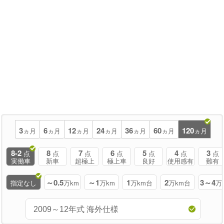
3
6
12
24
36
60
120
ヵ月
ヵ月
ヵ月
ヵ月
ヵ月
ヵ月
ヵ月
8-2
8
7
6
5
4
3
点
点
点
点
点
点
点
実働車
新車
超極上
極上車
良好
使用感有
難有
～0.5
～1
1
2
3～4
指定なし
万km
万km
万km台
万km台
万