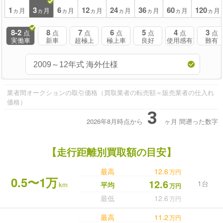
1
3
6
12
24
36
60
120
ヵ月
ヵ月
ヵ月
ヵ月
ヵ月
ヵ月
ヵ月
ヵ月
8-2
8
7
6
5
4
3
点
点
点
点
点
点
点
実働車
新車
超極上
極上車
良好
使用感有
難有
業者間オークションの取引価格（買取業者の転売額＝販売業者の仕入れ
価格）
3
2026年8月時点から
ヶ月
間遡った数字
【走行距離別買取額の目安】
最高
12.6
万円
0.5〜1万
12.6
1台
km
平均
万円
最低
12.6
万円
最高
11.2
万円