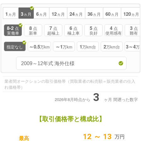
1
3
6
12
24
36
60
120
ヵ月
ヵ月
ヵ月
ヵ月
ヵ月
ヵ月
ヵ月
ヵ月
8-2
8
7
6
5
4
3
点
点
点
点
点
点
点
実働車
新車
超極上
極上車
良好
使用感有
難有
～0.5
～1
1
2
3～4
指定なし
万km
万km
万km台
万km台
万
業者間オークションの取引価格帯（買取業者の転売額＝販売業者の仕入
れ価格帯）
3
2026年8月時点から
ヶ月
間遡った数字
【取引価格帯と構成比】
12 ～ 13
万円
最高