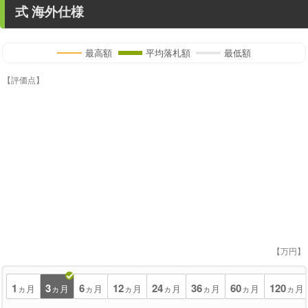
式 海外仕様
最高額
平均落札額
最低額
【評価点】
【万円】
1
3
6
12
24
36
60
120
ヵ月
ヵ月
ヵ月
ヵ月
ヵ月
ヵ月
ヵ月
ヵ月