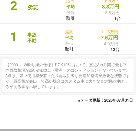
最高
8.8万円
2
8.8万円
平均
劣悪
最低
8.8万円
取引
1台
最高
11.6万円
1
事故
7.6万円
平均
不動
最低
4.0万円
取引
13台
【2009～12年式 海外仕様】PCX125において。直近3カ月間で最も平
均買取相場が高いのは3点（難有）のコンディションとなっています。
3点は、強い使用感が有ったり再販に際し要追加整備が必要な状態です
が、最高額が突出して高い場合はカスタム車に大きな査定額の伸びし
ろがある事を示唆しています。
※データ更新：2026年07月31日