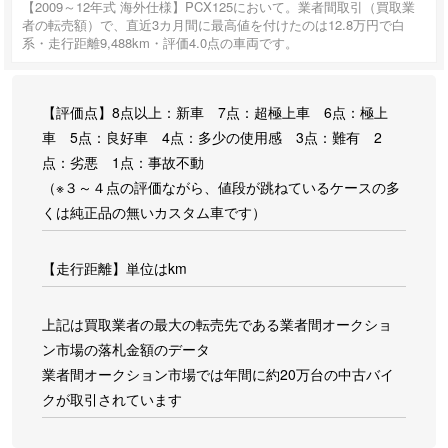
【2009～12年式 海外仕様】PCX125において。業者間取引（買取業
者の転売額）で、直近3カ月間に最高値を付けたのは12.8万円で白
系・走行距離9,488km・評価4.0点の車両です。
【評価点】8点以上：新車 7点：超極上車 6点：極上
車 5点：良好車 4点：多少の使用感 3点：難有 2
点：劣悪 1点：事故不動
（※３～４点の評価ながら、値段が跳ねているケースの多
くは純正品の無いカスタム車です）
【走行距離】単位はkm
上記は買取業者の最大の転売先である業者間オークショ
ン市場の落札金額のデータ
業者間オークション市場では年間に約20万台の中古バイ
クが取引されています