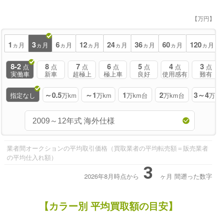
【万円】
1
3
6
12
24
36
60
120
ヵ月
ヵ月
ヵ月
ヵ月
ヵ月
ヵ月
ヵ月
ヵ月
8-2
8
7
6
5
4
3
点
点
点
点
点
点
点
実働車
新車
超極上
極上車
良好
使用感有
難有
～0.5
～1
1
2
3～4
指定なし
万km
万km
万km台
万km台
万
業者間オークションの平均取引価格（買取業者の平均転売額＝販売業者
の平均仕入れ額）
3
2026年8月時点から
ヶ月
間遡った数字
【カラー別 平均買取額の目安】