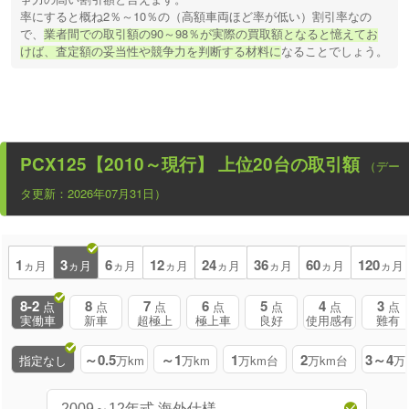
率にすると概ね2％～10％の（高額車両ほど率が低い）割引率なの
で、
業者間での取引額の90～98％が実際の買取額となると憶えてお
けば、査定額の妥当性や競争力を判断する材料に
なることでしょう。
PCX125【2010～現行】
上位20台の取引額
（デー
タ更新：2026年07月31日）
1
3
6
12
24
36
60
120
ヵ月
ヵ月
ヵ月
ヵ月
ヵ月
ヵ月
ヵ月
ヵ月
8-2
8
7
6
5
4
3
点
点
点
点
点
点
点
実働車
新車
超極上
極上車
良好
使用感有
難有
～0.5
～1
1
2
3～4
指定なし
万km
万km
万km台
万km台
万