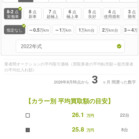
8-2
8
7
6
5
4
3
点
点
点
点
点
点
点
実働車
新車
超極上
極上車
良好
使用感有
難有
～0.5
～1
1
2
3～4
指定なし
万km
万km
万km台
万km台
万
業者間オークションの平均取引価格（買取業者の平均転売額＝販売業者
の平均仕入れ額）
3
2026年8月時点から
ヶ月
間遡った数字
【カラー別 平均買取額の目安】
■
26.1
22台
万円
■
25.8
8台
万円