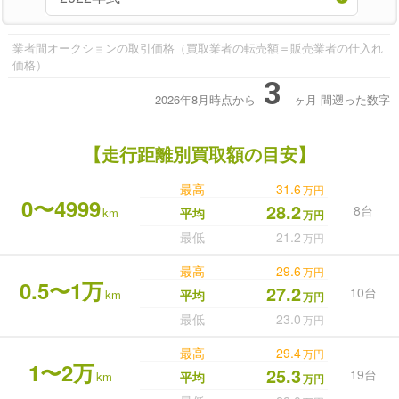
業者間オークションの取引価格（買取業者の転売額＝販売業者の仕入れ
価格）
3
2026年8月時点から
ヶ月
間遡った数字
【走行距離別買取額の目安】
最高
31.6
万円
0〜4999
28.2
8台
km
平均
万円
最低
21.2
万円
最高
29.6
万円
0.5〜1万
27.2
10台
km
平均
万円
最低
23.0
万円
最高
29.4
万円
1〜2万
25.3
19台
km
平均
万円