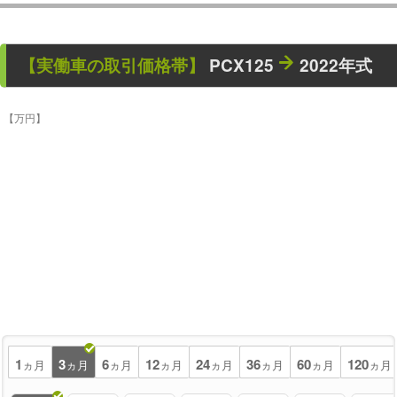
【
実働車
の取引価格帯】
PCX125
2022年式
【万円】
1
3
6
12
24
36
60
120
ヵ月
ヵ月
ヵ月
ヵ月
ヵ月
ヵ月
ヵ月
ヵ月