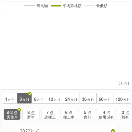
最高額
平均落札額
最低額
【万円】
1
3
6
12
24
36
60
120
ヵ月
ヵ月
ヵ月
ヵ月
ヵ月
ヵ月
ヵ月
ヵ月
8-2
8
7
6
5
4
3
点
点
点
点
点
点
点
実働車
新車
超極上
極上車
良好
使用感有
難有