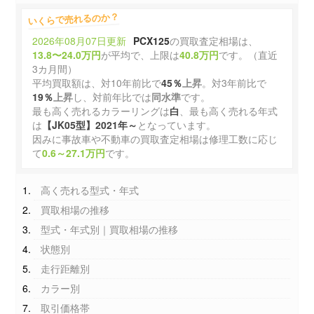
いくらで売れるのか？
2026年08月07日更新
PCX125
の買取査定相場は、
13.8〜24.0万円
が平均で、上限は
40.8万円
です。（直近
3カ月間）
平均買取額は、対10年前比で
45％
上昇
。対3年前比で
19％
上昇
し、対前年比では
同水準
です。
最も高く売れるカラーリングは
白
、最も高く売れる年式
は
【JK05型】2021年～
となっています。
因みに事故車や不動車の買取査定相場は修理工数に応じ
て
0.6～27.1万円
です。
高く売れる型式・年式
買取相場の推移
型式・年式別｜買取相場の推移
状態別
走行距離別
カラー別
取引価格帯