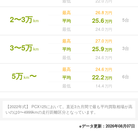
最低
22.0
万円
最高
26.8
万円
2〜3万
25.6
5台
km
平均
万円
最低
24.0
万円
最高
27.0
万円
3〜5万
25.9
3台
km
平均
万円
最低
24.6
万円
最高
24.6
万円
5万
〜
22.2
6台
km
平均
万円
最低
14.4
万円
【2022年式】 PCX125において。直近3カ月間で最も平均買取相場が高
いのは0〜4999kmの走行距離区分となっています。
※データ更新：2026年08月07日