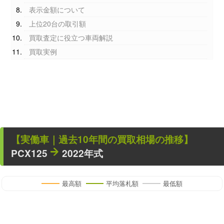
表示金額について
上位20台の取引額
買取査定に役立つ車両解説
買取実例
【
実働車
｜過去
10
年
間の買取相場の推移】
PCX125
2022年式
最高額
平均落札額
最低額