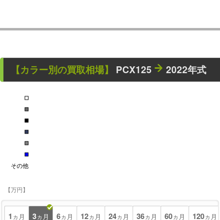
【カラー別の買取相場】
PCX125
2022年式
■
■
■
■
■
■
その他
【万円】
1
3
6
12
24
36
60
120
ヵ月
ヵ月
ヵ月
ヵ月
ヵ月
ヵ月
ヵ月
ヵ月