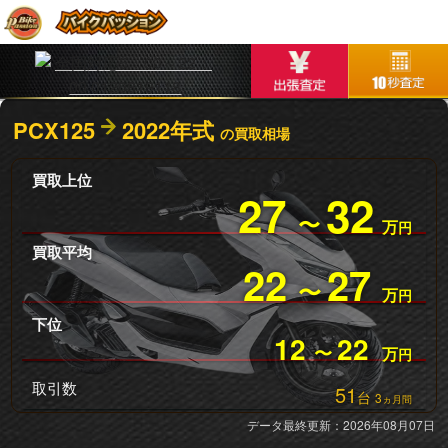
PCX125
2022年式
の買取相場
買取上位
27
32
〜
万
円
買取平均
22
27
〜
万
円
下位
12
22
〜
万
円
取引数
51
台
3
ヵ月間
データ最終更新：2026年08月07日