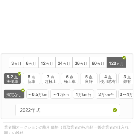
3
6
12
24
36
60
120
ヵ月
ヵ月
ヵ月
ヵ月
ヵ月
ヵ月
ヵ月
8-2
8
7
6
5
4
3
点
点
点
点
点
点
点
実働車
新車
超極上
極上車
良好
使用感有
難有
～0.5
～1
1
2
3～4
指定なし
万km
万km
万km台
万km台
万
業者間オークションの取引価格（買取業者の転売額＝販売業者の仕入れ
額）の推移