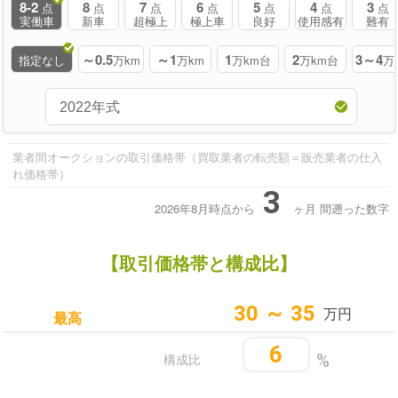
8-2
8
7
6
5
4
3
点
点
点
点
点
点
点
実働車
新車
超極上
極上車
良好
使用感有
難有
～0.5
～1
1
2
3～4
指定なし
万km
万km
万km台
万km台
万
業者間オークションの取引価格帯（買取業者の転売額＝販売業者の仕入
れ価格帯）
3
2026年8月時点から
ヶ月
間遡った数字
【取引価格帯と構成比】
30 ～ 35
万円
最高
6
構成比
%