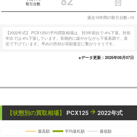
82
台
取引台数
過去10年間の取引台数÷10
【2022年式】 PCX125の平均買取相場は、対3年前比で-4%下落。対前
年比では-4%下落しています。長期的に緩やかながら下落基調で、直
近で下げています。早めの売却が高額査定に繋がりそうです。
※データ更新：2026年08月07日
【状態別の買取相場】
PCX125
2022年式
最高額
平均落札額
最低額