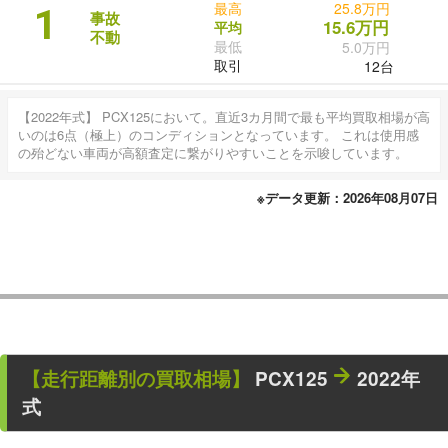
最高
25.8万円
1
事故
15.6万円
平均
不動
最低
5.0万円
取引
12台
【2022年式】 PCX125において。直近3カ月間で最も平均買取相場が高
いのは6点（極上）のコンディションとなっています。 これは使用感
の殆どない車両が高額査定に繋がりやすいことを示唆しています。
※データ更新：2026年08月07日
【走行距離別の買取相場】
PCX125
2022年
式