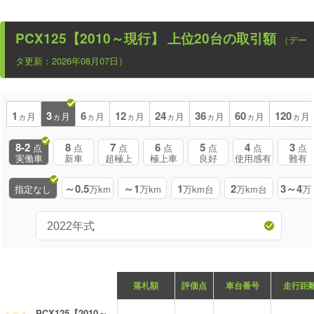
PCX125【2010～現行】
上位20台の取引額
（デー
タ更新：2026年08月07日）
1
3
6
12
24
36
60
120
ヵ月
ヵ月
ヵ月
ヵ月
ヵ月
ヵ月
ヵ月
ヵ月
8-2
8
7
6
5
4
3
点
点
点
点
点
点
点
実働車
新車
超極上
極上車
良好
使用感有
難有
～0.5
～1
1
2
3～4
指定なし
万km
万km
万km台
万km台
万
落札額
評価点
車台番号
走行距
PCX125【2010～