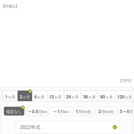
【評価点】
【万円】
1
3
6
12
24
36
60
120
ヵ月
ヵ月
ヵ月
ヵ月
ヵ月
ヵ月
ヵ月
ヵ月
～0.5
～1
1
2
3～4
指定なし
万km
万km
万km台
万km台
万