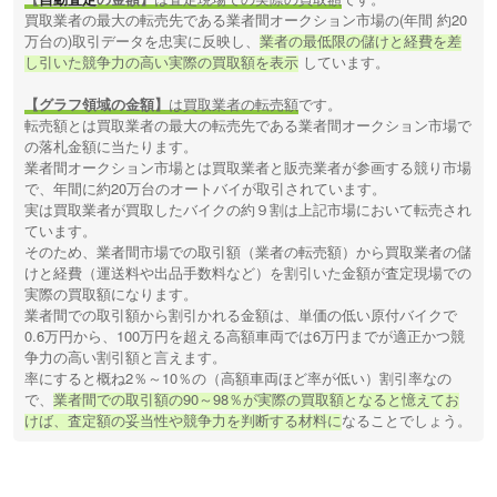
買取業者の最大の転売先である業者間オークション市場の(年間 約20
万台の)取引データを忠実に反映し、
業者の最低限の儲けと経費を差
し引いた競争力の高い実際の買取額を表示
しています。
【グラフ領域の金額】
は買取業者の転売額
です。
転売額とは買取業者の最大の転売先である業者間オークション市場で
の落札金額に当たります。
業者間オークション市場とは買取業者と販売業者が参画する競り市場
で、年間に約20万台のオートバイが取引されています。
実は買取業者が買取したバイクの約９割は上記市場において転売され
ています。
そのため、業者間市場での取引額（業者の転売額）から買取業者の儲
けと経費（運送料や出品手数料など）を割引いた金額が査定現場での
実際の買取額になります。
業者間での取引額から割引かれる金額は、単価の低い原付バイクで
0.6万円から、100万円を超える高額車両では6万円までが適正かつ競
争力の高い割引額と言えます。
率にすると概ね2％～10％の（高額車両ほど率が低い）割引率なの
で、
業者間での取引額の90～98％が実際の買取額となると憶えてお
けば、査定額の妥当性や競争力を判断する材料に
なることでしょう。