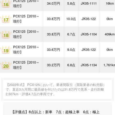
PCX125【2010～
34.0万円
5.8点
JK05-1111
16km
16
現行】
PCX125【2010～
33.8万円
10.0点
JK05-122
0km
17
現行】
PCX125【2010～
33.8万円
6.7点
JK05-1104
409km
18
現行】
PCX125【2010～
33.6万円
9.0点
JK05-122
0km
19
現行】
PCX125【2010～
33.2万円
6.8点
JK05-1134
1,761k
20
現行】
【2022年式】 PCX125において。業者間取引（買取業者の転売額）
で、直近3カ月間に最高値を付けたのは31.8万円で黒系・走行距離
2,507km・評価4.7点の車両です。
【評価点】8点以上：新車 7点：超極上車 6点：極上