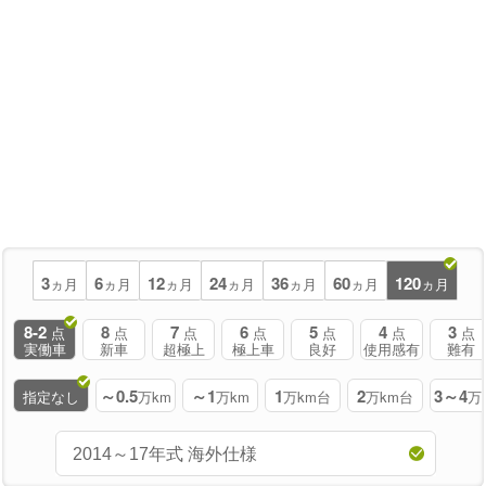
3
6
12
24
36
60
120
ヵ月
ヵ月
ヵ月
ヵ月
ヵ月
ヵ月
ヵ月
8-2
8
7
6
5
4
3
点
点
点
点
点
点
点
実働車
新車
超極上
極上車
良好
使用感有
難有
～0.5
～1
1
2
3～4
指定なし
万km
万km
万km台
万km台
万