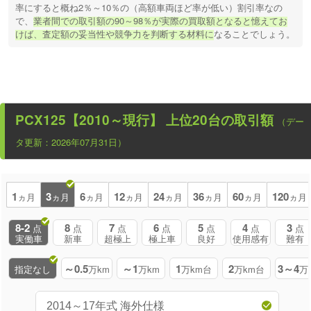
率にすると概ね2％～10％の（高額車両ほど率が低い）割引率なの
で、
業者間での取引額の90～98％が実際の買取額となると憶えてお
けば、査定額の妥当性や競争力を判断する材料に
なることでしょう。
PCX125【2010～現行】
上位20台の取引額
（デー
タ更新：2026年07月31日）
1
3
6
12
24
36
60
120
ヵ月
ヵ月
ヵ月
ヵ月
ヵ月
ヵ月
ヵ月
ヵ月
8-2
8
7
6
5
4
3
点
点
点
点
点
点
点
実働車
新車
超極上
極上車
良好
使用感有
難有
～0.5
～1
1
2
3～4
指定なし
万km
万km
万km台
万km台
万