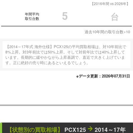
【2016年間 vs 2026年】
5
年間平均
台
取引台数
過去10年間の取引台数÷10
【2014～17年式 海外仕様】PCX125の平均買取相場は、対10年前比で
8%上昇。対3年前比では50%上昇。そして対前年比では40%上昇して
います。長期的に緩やかながら上昇基調で、直近で大きく上げていま
す。正に絶好の売り時にあるといえるでしょう。
※データ更新：2026年07月31日
【状態別の買取相場】
PCX125
2014～17年