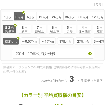
【万円】
1
3
6
12
24
36
60
120
ヵ月
ヵ月
ヵ月
ヵ月
ヵ月
ヵ月
ヵ月
ヵ月
8-2
8
7
6
5
4
3
点
点
点
点
点
点
点
実働車
新車
超極上
極上車
良好
使用感有
難有
～0.5
～1
1
2
3～4
指定なし
万km
万km
万km台
万km台
万
業者間オークションの平均取引価格（買取業者の平均転売額＝販売業者
の平均仕入れ額）
3
2026年8月時点から
ヶ月
間遡った数字
【カラー別 平均買取額の目安】