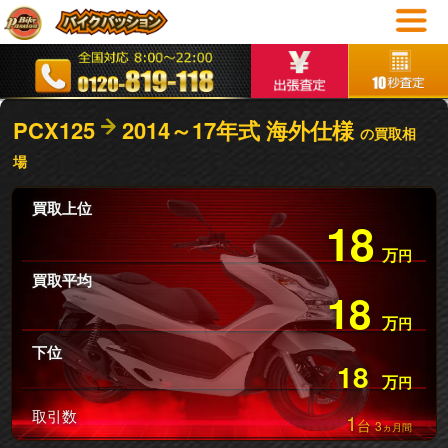
PCX125
2014～17年式 海外仕様
の買取相
場
買取上位
18
万
円
買取平均
18
万
円
下位
18
万
円
取引数
1
台
3
ヵ月間