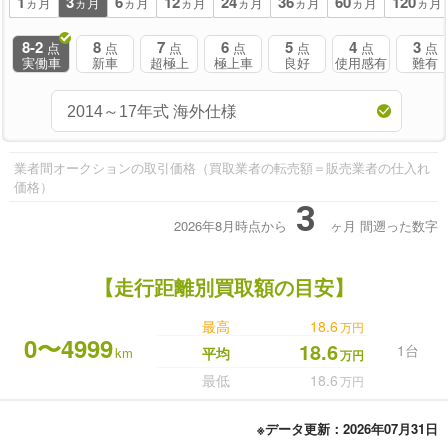
1
3
6
12
24
36
60
120
ヵ月
ヵ月
ヵ月
ヵ月
ヵ月
ヵ月
ヵ月
ヵ月
8-2
8
7
6
5
4
3
点
点
点
点
点
点
点
実働車
新車
超極上
極上車
良好
使用感有
難有
業者間オークションの取引価格（買取業者の転売額＝販売業者の仕入れ
価格）
3
2026年8月時点から
ヶ月
間遡った数字
【走行距離別買取額の目安】
最高
18.6
万円
0〜4999
18.6
1台
km
平均
万円
最低
18.6
万円
※データ更新：2026年07月31日