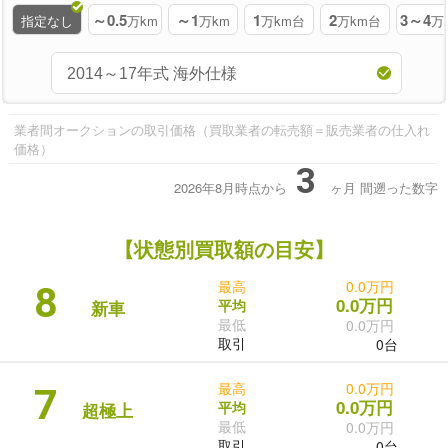
～0.5
～1
1
2
3～4
指定なし
万km
万km
万km台
万km台
万
業者間オークションの取引価格（買取業者の転売額＝販売業者の仕入れ
価格）
3
2026年8月時点から
ヶ月
間遡った数字
【状態別買取額の目安】
最高
0.0万円
8
0.0万円
平均
新車
最低
0.0万円
取引
0台
最高
0.0万円
7
0.0万円
平均
超極上
最低
0.0万円
取引
0台