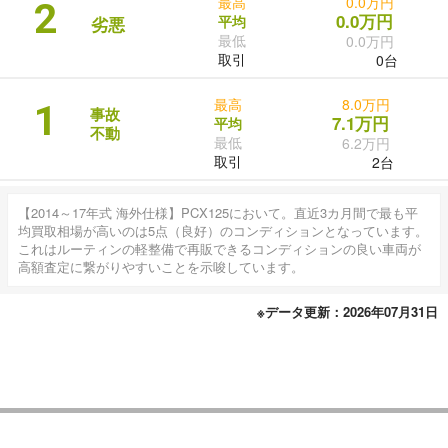
最高
0.0万円
2
0.0万円
平均
劣悪
最低
0.0万円
取引
0台
最高
8.0万円
1
事故
7.1万円
平均
不動
最低
6.2万円
取引
2台
【2014～17年式 海外仕様】PCX125において。直近3カ月間で最も平
均買取相場が高いのは5点（良好）のコンディションとなっています。
これはルーティンの軽整備で再販できるコンディションの良い車両が
高額査定に繋がりやすいことを示唆しています。
※データ更新：2026年07月31日