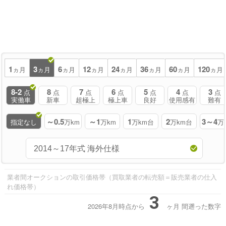
1
3
6
12
24
36
60
120
ヵ月
ヵ月
ヵ月
ヵ月
ヵ月
ヵ月
ヵ月
ヵ月
8-2
8
7
6
5
4
3
点
点
点
点
点
点
点
実働車
新車
超極上
極上車
良好
使用感有
難有
～0.5
～1
1
2
3～4
指定なし
万km
万km
万km台
万km台
万
業者間オークションの取引価格帯（買取業者の転売額＝販売業者の仕入
れ価格帯）
3
2026年8月時点から
ヶ月
間遡った数字