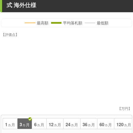
式 海外仕様
最高額
平均落札額
最低額
【評価点】
【万円】
1
3
6
12
24
36
60
120
ヵ月
ヵ月
ヵ月
ヵ月
ヵ月
ヵ月
ヵ月
ヵ月