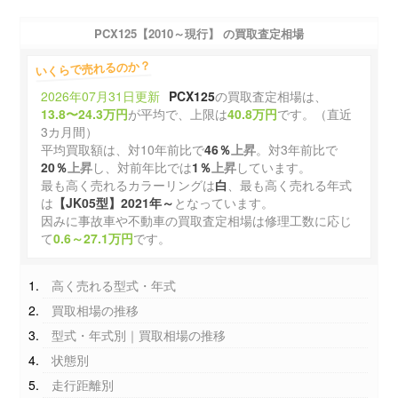
PCX125【2010～現行】 の買取査定相場
いくらで売れるのか？
2026年07月31日更新
PCX125
の買取査定相場は、
13.8〜24.3万円
が平均で、上限は
40.8万円
です。（直近
3カ月間）
平均買取額は、対10年前比で
46％
上昇
。対3年前比で
20％
上昇
し、対前年比では
1％
上昇
しています。
最も高く売れるカラーリングは
白
、最も高く売れる年式
は
【JK05型】2021年～
となっています。
因みに事故車や不動車の買取査定相場は修理工数に応じ
て
0.6～27.1万円
です。
高く売れる型式・年式
買取相場の推移
型式・年式別｜買取相場の推移
状態別
走行距離別