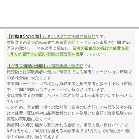
【
自動査定
の金額】
は査定現場での実際の買取額
です。
買取業者の最大の転売先である業者間オークション市場の(年間 約20
万台の)取引データを忠実に反映し、
業者の最低限の儲けと経費を差
し引いた競争力の高い実際の買取額を表示
しています。
【グラフ領域の金額】
は買取業者の転売額
です。
転売額とは買取業者の最大の転売先である業者間オークション市場で
の落札金額に当たります。
業者間オークション市場とは買取業者と販売業者が参画する競り市場
で、年間に約20万台のオートバイが取引されています。
実は買取業者が買取したバイクの約９割は上記市場において転売され
ています。
そのため、業者間市場での取引額（業者の転売額）から買取業者の儲
けと経費（運送料や出品手数料など）を割引いた金額が査定現場での
実際の買取額になります。
業者間での取引額から割引かれる金額は、単価の低い原付バイクで
0.6万円から、100万円を超える高額車両では6万円までが適正かつ競
争力の高い割引額と言えます。