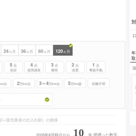
対
【2
24
36
60
120
ヵ月
ヵ月
ヵ月
ヵ月
年
取
5
4
3
2
1
点
点
点
点
点
過
良好
使用感有
難有
劣悪
事故不動
2
3～4
5
km台
万km台
万km台
万km超
距離不明
額＝販売業者の仕入れ額）の推移
10
2026年8月時点から
年
間遡った数字