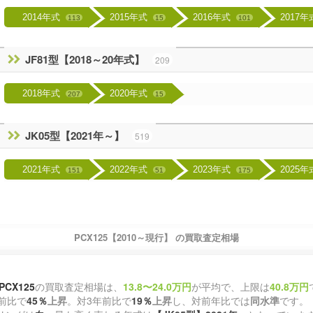
2014年式
2015年式
2016年式
2017
113
15
101
JF81型【2018～20年式】
209
2018年式
2020年式
207
15
JK05型【2021年～】
519
2021年式
2022年式
2023年式
2025
151
51
175
PCX125【2010～現行】 の買取査定相場
PCX125
の買取査定相場は、
13.8〜24.0万円
が平均で、上限は
40.8万円
前比で
45％
上昇
。対3年前比で
19％
上昇
し、対前年比では
同水準
です。