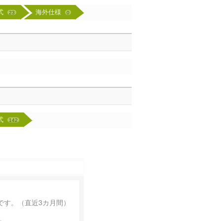
年式
海外仕様
23
0
年式
142
です。（直近3カ月間）