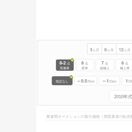
3
6
12
ヵ月
ヵ月
ヵ月
8-2
8
7
6
点
点
点
点
実働車
新車
超極上
極上車
～0.5
～1
1
指定なし
万km
万km
万
業者間オークションの取引価格（買取業者の転売