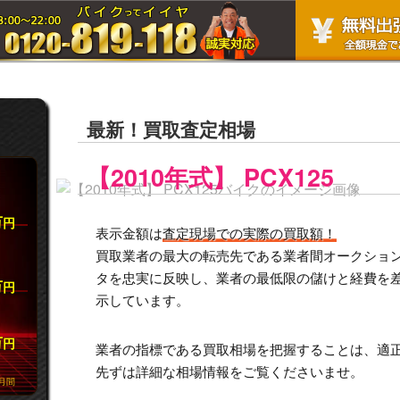
最新！買取査定相場
【2010年式】 PCX125
万
円
表示金額は
査定現場での実際の買取額！
買取業者の最大の転売先である業者間オークション市
タを忠実に反映し、業者の最低限の儲けと経費を
万
円
示しています。
万
円
業者の指標である買取相場を把握することは、適
先ずは詳細な相場情報をご覧くださいませ。
月間