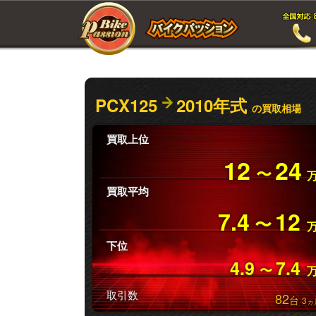
PCX125
2010年式
の買取相場
買取上位
12
24
〜
買取平均
7.4
12
〜
下位
4.9
7.4
〜
取引数
82
台
3
ヵ