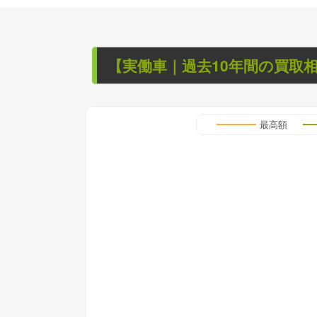
【
実働車
｜過去
10
年
間の買取
最高額