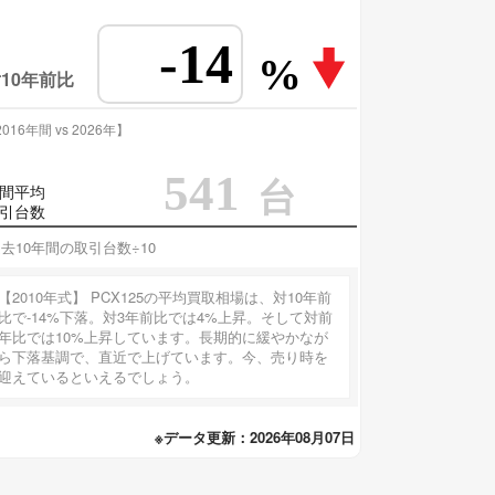
-14
%
10年前比
016年間 vs 2026年】
541
台
間平均
引台数
去10年間の取引台数÷10
【2010年式】 PCX125の平均買取相場は、対10年前
比で-14%下落。対3年前比では4%上昇。そして対前
年比では10%上昇しています。長期的に緩やかなが
ら下落基調で、直近で上げています。今、売り時を
迎えているといえるでしょう。
※データ更新：2026年08月07日