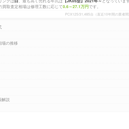
リングは
白
、最も高く売れる年式は
【JK05型】2021年～
となっていま
の買取査定相場は修理工数に応じて
0.6～27.1万円
です。
PCX125/31,485台（直近10年間の
式
相場の推移
両解説