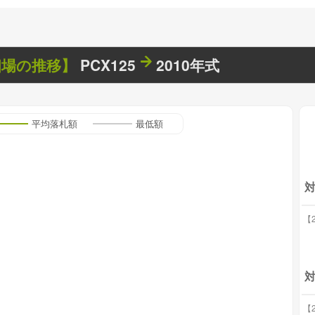
相場の推移】
PCX125
2010年式
平均落札額
最低額
【2
対
【2