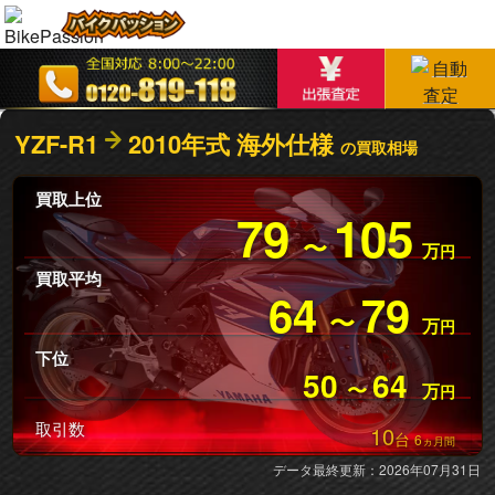
YZF-R1
2010年式 海外仕様
の買取相場
買取上位
79
105
〜
万
円
買取平均
64
79
〜
万
円
下位
50
64
〜
万
円
取引数
10
台
6
ヵ月間
データ最終更新：2026年07月31日