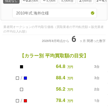
～0.5
～1
1
2
3～4
指定なし
万km
万km
万km台
万km台
万
業者間オークションの平均取引価格（買取業者の平均転売額＝販売業者
の平均仕入れ額）
6
2026年8月時点から
ヶ月
間遡った数字
【カラー別 平均買取額の目安】
■
64.8
3台
万円
■
■
88.4
/
3台
万円
■
56.2
2台
万円
■
■
78.4
/
1台
万円