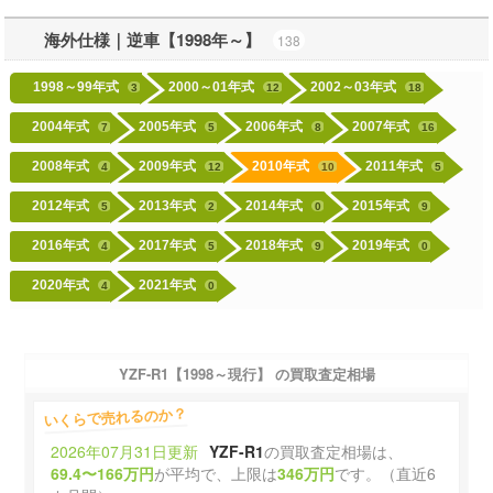
海外仕様｜逆車【1998年～】
138
1998～99年式
2000～01年式
2002～03年式
3
12
18
2004年式
2005年式
2006年式
2007年式
7
5
8
16
2008年式
2009年式
2010年式
2011年式
4
12
10
5
2012年式
2013年式
2014年式
2015年式
5
2
0
9
2016年式
2017年式
2018年式
2019年式
4
5
9
0
2020年式
2021年式
4
0
YZF-R1【1998～現行】 の買取査定相場
いくらで売れるのか？
2026年07月31日更新
YZF-R1
の買取査定相場は、
69.4〜166万円
が平均で、上限は
346万円
です。（直近6