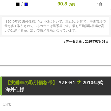
■
■
90.8
/
1台
万円
【2010年式 海外仕様】YZF-R1において。直近6カ月間で、中古市場で
最も多く取引されているカラーは黒系等です。最も平均買取相場が高
いのは黒／青系、次いで白／青系となっています。
※データ更新：2026年07月31日
【
実働車
の取引価格帯】
YZF-R1
2010年式
海外仕様
【万円】