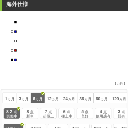
海外仕様
■
■
■
■
■
■
■
■
【万円】
1
3
6
12
24
36
60
120
ヵ月
ヵ月
ヵ月
ヵ月
ヵ月
ヵ月
ヵ月
ヵ月
8-2
8
7
6
5
4
3
点
点
点
点
点
点
点
実働車
新車
超極上
極上車
良好
使用感有
難有