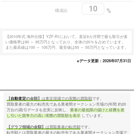
10
構成比
%
【2010年式 海外仕様】YZF-R1において。直近6カ月間で最も取引が多
い価格帯は90 ～ 95万円となっており、全体の20％を占めています。
また最高値は100 ～ 105万円、最安値は50 ～ 55万円となっています。
※データ更新：2026年07月31日
【
自動査定
の金額】
は査定現場での実際の買取額
です。
買取業者の最大の転売先である業者間オークション市場の(年間 約20
万台の)取引データを忠実に反映し、
業者の最低限の儲けと経費を差
し引いた競争力の高い実際の買取額を表示
しています。
【グラフ領域の金額】
は買取業者の転売額
です。
転売額とは買取業者の最大の転売先である業者間オークション市場で