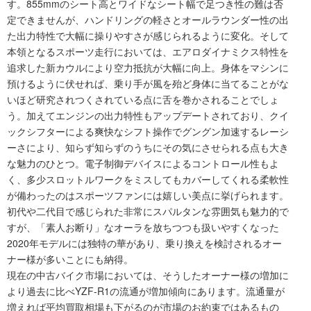
す。855mmのシート高とワイドなシート幅で足つき性の難は否
定できませんが、ハンドリングの軽さとオールラウンダー性の出
た出力特性で大幅に操りやすさが感じられるように変化。そして
本領となるスポーツ走行においては、エアロダイナミクス特性を
追求した新カウルにより空力抵抗が大幅に向上。身体をマシンに
預けるように伏せれば、乗り手が風を殆ど身体に当てることがな
いほど研究されつくされている点に舌を巻かされることでしょ
う。加えてエンジンの出力特性もアップデートされており、クイ
ックシフターによる爽快なシフト操作でグングン加速するレーシ
ーさにより、知らず知らずのうちにその気にさせられる点も大き
な魅力のひとつ。電子制御デバイスによるコントロール性もよ
く、多少スロットルワークをミスしてもカバーしてくれる柔軟性
が備わったのはスポーツファンには嬉しい美点に挙げられます。
初代や二代目で感じられた非常にスパルタンな雰囲気も魅力的で
すが、「素人お断り」なオーラを放ちつつも扱いやすくなった
2020年モデルには独特の華があり、乗り換えを検討されるオー
ナー様が多いことにも納得。
現在の中古バイク市場においては、そうしたオーナー様の増加に
より過去に比べYZF-R1の流通が増加傾向にあります。流通量が
増えれば平均買取相場も下がるのが市場のお約束ではあるもの