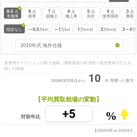
8-2
8
7
6
5
4
3
点
点
点
点
点
点
点
実働車
新車
超極上
極上車
良好
使用感有
難有
～0.5
～1
1
2
3～4
指定なし
万km
万km
万km台
万km台
万
業者間オークションの取引価格（買取業者の転売額＝販売業者の仕入れ
額）の推移
10
2026年8月時点から
年
間遡った数字
【平均買取相場の変動】
+5
%
対前年比
【2025年間 vs 2026年】