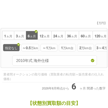
【万円】
1
3
6
12
24
36
60
120
ヵ月
ヵ月
ヵ月
ヵ月
ヵ月
ヵ月
ヵ月
ヵ月
～0.5
～1
1
2
3～4
指定なし
万km
万km
万km台
万km台
万
業者間オークションの取引価格（買取業者の転売額＝販売業者の仕入れ
価格）
6
2026年8月時点から
ヶ月
間遡った数字
【状態別買取額の目安】