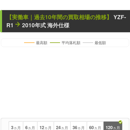
【
実働車
｜過去
10
年
間の買取相場の推移】
YZF-
R1
2010年式 海外仕様
最高額
平均落札額
最低額
3
6
12
24
36
60
120
ヵ月
ヵ月
ヵ月
ヵ月
ヵ月
ヵ月
ヵ月