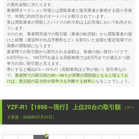
の落札金額に当たります。
業者間オークション市場とは買取業者と販売業者が参画する競り市場
で、年間に約20万台のオートバイが取引されています。
実は買取業者が買取したバイクの約９割は上記市場において転売され
ています。
そのため、業者間市場での取引額（業者の転売額）から買取業者の儲
けと経費（運送料や出品手数料など）を割引いた金額が査定現場での
実際の買取額になります。
業者間での取引額から割引かれる金額は、単価の低い原付バイクで
0.6万円から、100万円を超える高額車両では6万円までが適正かつ競
争力の高い割引額と言えます。
率にすると概ね2％～10％の（高額車両ほど率が低い）割引率なの
で、
業者間での取引額の90～98％が実際の買取額となると憶えてお
けば、査定額の妥当性や競争力を判断する材料に
なることでしょう。
YZF-R1【1998～現行】
上位20台の取引額
（デー
タ更新：2026年07月31日）