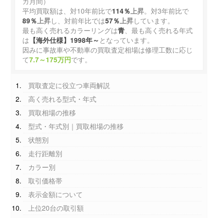
カ月間）
平均買取額は、対10年前比で
114％
上昇
。対3年前比で
89％
上昇
し、対前年比では
57％
上昇
しています。
最も高く売れるカラーリングは
青
、最も高く売れる年式
は
【海外仕様】1998年～
となっています。
因みに事故車や不動車の買取査定相場は修理工数に応じ
て
7.7～175万円
です。
買取査定に役立つ車両解説
高く売れる型式・年式
買取相場の推移
型式・年式別｜買取相場の推移
状態別
走行距離別
カラー別
取引価格帯
表示金額について
上位20台の取引額