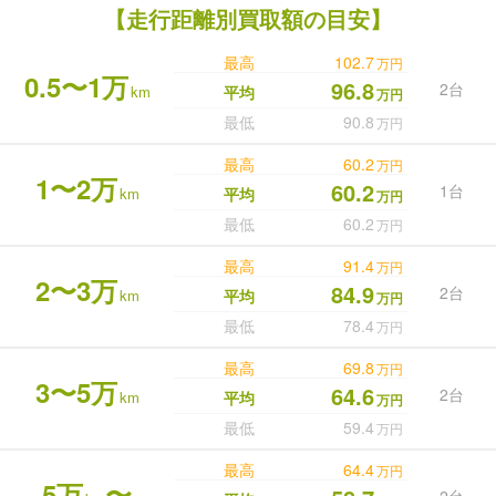
【走行距離別買取額の目安】
最高
102.7
万円
0.5〜1万
96.8
2台
km
平均
万円
最低
90.8
万円
最高
60.2
万円
1〜2万
60.2
1台
km
平均
万円
最低
60.2
万円
最高
91.4
万円
2〜3万
84.9
2台
km
平均
万円
最低
78.4
万円
最高
69.8
万円
3〜5万
64.6
2台
km
平均
万円
最低
59.4
万円
最高
64.4
万円
5万
〜
2台