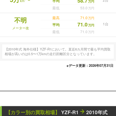
58.7
km
平均
万円
最低
53.0
万円
最高
71.0
不明
万円
71.0
1台
平均
万円
メーター改
最低
71.0
万円
【2010年式 海外仕様】YZF-R1において。直近6カ月間で最も平均買取
相場が高いのは0.5〜1万kmの走行距離区分となっています。
※データ更新：2026年07月31日
【カラー別の買取相場】
YZF-R1
2010年式