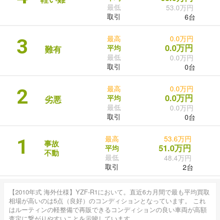
最低
53.0万円
取引
6台
最高
0.0万円
3
0.0万円
平均
難有
最低
0.0万円
取引
0台
最高
0.0万円
2
0.0万円
平均
劣悪
最低
0.0万円
取引
0台
最高
53.6万円
1
事故
51.0万円
平均
不動
最低
48.4万円
取引
2台
【2010年式 海外仕様】YZF-R1において。直近6カ月間で最も平均買取
相場が高いのは5点（良好）のコンディションとなっています。 これ
はルーティンの軽整備で再販できるコンディションの良い車両が高額
査定に繋がりやすいことを示唆しています。