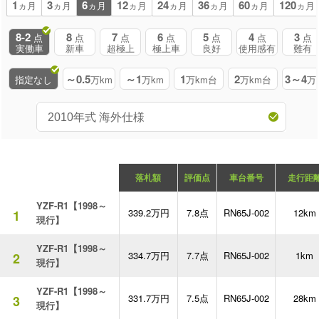
1
3
6
12
24
36
60
120
ヵ月
ヵ月
ヵ月
ヵ月
ヵ月
ヵ月
ヵ月
ヵ月
8-2
8
7
6
5
4
3
点
点
点
点
点
点
点
実働車
新車
超極上
極上車
良好
使用感有
難有
～0.5
～1
1
2
3～4
指定なし
万km
万km
万km台
万km台
万
落札額
評価点
車台番号
走行距
YZF-R1【1998～
339.2万円
7.8点
RN65J-002
12km
1
現行】
YZF-R1【1998～
334.7万円
7.7点
RN65J-002
1km
2
現行】
YZF-R1【1998～
331.7万円
7.5点
RN65J-002
28km
3
現行】