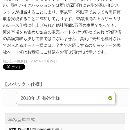
の、弊社バイクパッションでは歴代YZF-R1に造詣の深い査定ス
タッフが担当することにより、事故車・不動車であっても高額買
取を実現することに成功しております。登録抹消の上カリッカリ
のレース仕様に仕上げられた他社評価5万円の車両であっても、
海外市場をも含めた独自の販売ルートを持つ弊社であれば2倍3倍
の高額買取も決して夢ではございません。真剣に売却を検討され
ておられるオーナー様には、全力でお応えするのがモットーの弊
社へ、まずはお気軽にご相談をお寄せ頂ければ幸いです。
解説記事更新日：2021年09月24日
【スペック・仕様】
車名/型式/年式
YZF-R1/8BL型/2020年モデル