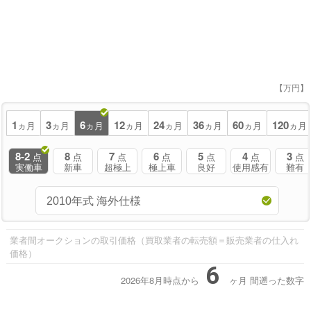
【万円】
1
3
6
12
24
36
60
120
ヵ月
ヵ月
ヵ月
ヵ月
ヵ月
ヵ月
ヵ月
ヵ月
8-2
8
7
6
5
4
3
点
点
点
点
点
点
点
実働車
新車
超極上
極上車
良好
使用感有
難有
業者間オークションの取引価格（買取業者の転売額＝販売業者の仕入れ
価格）
6
2026年8月時点から
ヶ月
間遡った数字