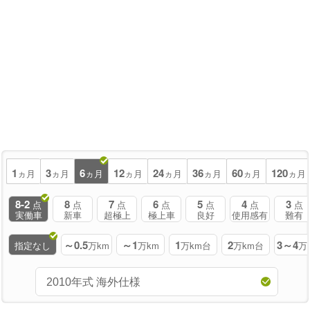
1
3
6
12
24
36
60
120
ヵ月
ヵ月
ヵ月
ヵ月
ヵ月
ヵ月
ヵ月
ヵ月
8-2
8
7
6
5
4
3
点
点
点
点
点
点
点
実働車
新車
超極上
極上車
良好
使用感有
難有
～0.5
～1
1
2
3～4
指定なし
万km
万km
万km台
万km台
万