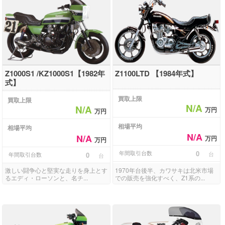
Z1000S1 /KZ1000S1【1982年
Z1100LTD 【1984年式】
式】
買取上限
買取上限
N/A
N/A
万円
万円
相場平均
相場平均
N/A
N/A
万円
万円
年間取引台数
0
台
年間取引台数
0
台
激しい闘争心と堅実な走りを身上とす
1970年台後半、カワサキは北米市場
るエディ・ローソンと、名チ...
での販売を強化すべく、Z1系の...