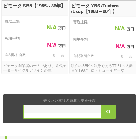
ビモータ SB5【1985～86年】
ビモータ YB6 /Tuatara
/Exup【1988～90年】
買取上限
買取上限
N/A
N/A
万円
万円
相場平均
相場平均
N/A
N/A
万円
万円
年間取引台数
0
台
年間取引台数
0
台
ビモータ創業者の一人であり、近代モ
現在のSBKの前身であるTT-F1の大舞
ーターサイクルデザインの巨...
台で1987年にデビューイヤーな...
売りたい車種の買取相場を検索