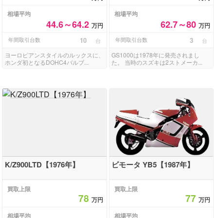
相場平均
相場平均
44.6～64.2
62.7～80
万円
万円
年間取引台数
10
年間取引台数
3
台
台
ヨーロピアンスタイルのルックスに、
GS1000は1978年に発売されまし
ホンダ初となるDOHC4バルブ...
た。 当時のスズキは2ストメーカ...
K/Z900LTD【1976年】
ビモータ YB5【1987年】
買取上限
買取上限
78
77
万円
万円
相場平均
相場平均