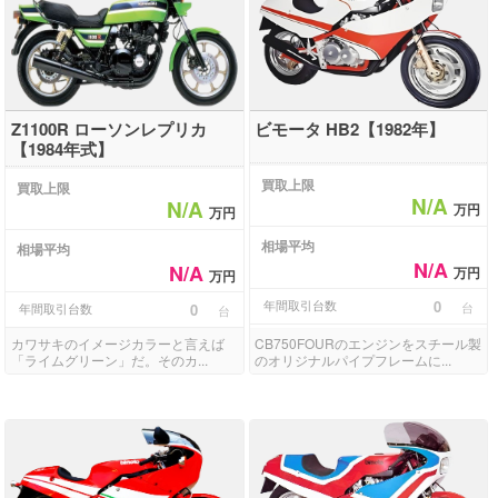
Z1100R ローソンレプリカ
ビモータ HB2【1982年】
【1984年式】
買取上限
買取上限
N/A
N/A
万円
万円
相場平均
相場平均
N/A
N/A
万円
万円
年間取引台数
0
台
年間取引台数
0
台
カワサキのイメージカラーと言えば
CB750FOURのエンジンをスチール製
「ライムグリーン」だ。そのカ...
のオリジナルパイプフレームに...