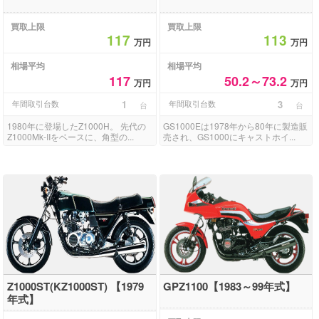
買取上限
買取上限
117
113
万円
万円
相場平均
相場平均
117
50.2～73.2
万円
万円
年間取引台数
1
年間取引台数
3
台
台
1980年に登場したZ1000H。 先代の
GS1000Eは1978年から80年に製造販
Z1000Mk-IIをベースに、角型の...
売され、GS1000にキャストホイ...
Z1000ST(KZ1000ST) 【1979
GPZ1100【1983～99年式】
年式】