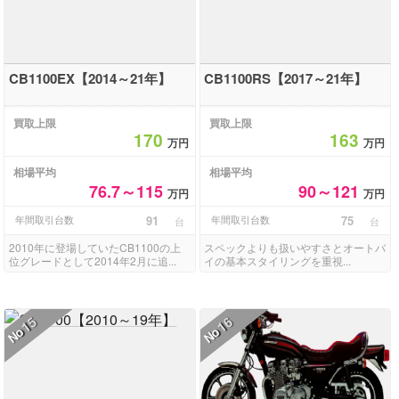
CB1100EX【2014～21年】
CB1100RS【2017～21年】
買取上限
買取上限
170
163
万円
万円
相場平均
相場平均
76.7～115
90～121
万円
万円
年間取引台数
91
年間取引台数
75
台
台
2010年に登場していたCB1100の上
スペックよりも扱いやすさとオートバ
位グレードとして2014年2月に追...
イの基本スタイリングを重視...
15
16
No
No