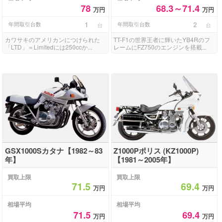
78
68.3～71.4
万円
万円
年間取引台数
1
年間取引台数
2
台
台
カワサキのアメリカンにつけられた
TT-F1の世界王者に輝いたYB4Rのフ
「LTD」＝Limitedには250ccか...
レームにFZ750のエンジンを搭載...
GSX1000Sカタナ【1982～83
Z1000Pポリス (KZ1000P)
年】
【1981～2005年】
買取上限
買取上限
71.5
69.4
万円
万円
相場平均
相場平均
71.5
69.4
万円
万円