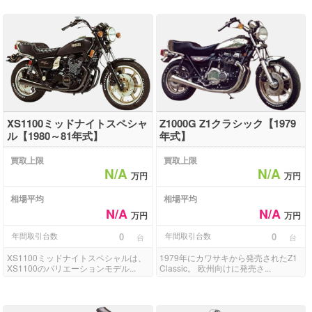
XS1100ミッドナイトスペシャ
Z1000G Z1クラシック【1979
ル【1980～81年式】
年式】
買取上限
買取上限
N/A
N/A
万円
万円
相場平均
相場平均
N/A
N/A
万円
万円
年間取引台数
0
年間取引台数
0
台
台
XS1100ミッドナイトスペシャルは、
1979年にカワサキから発売されたZ1
XS1100のバリエーションモデル...
Classic。 欧州向けに発売さ...