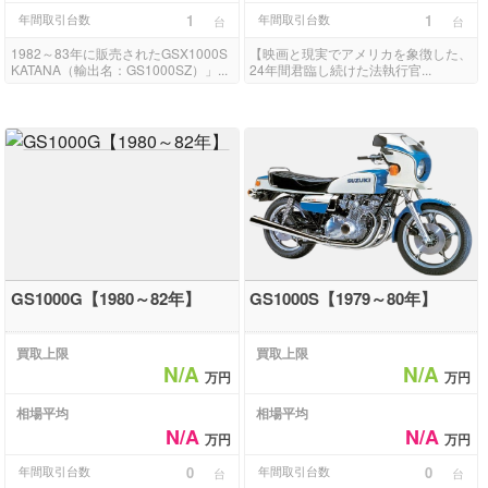
年間取引台数
1
年間取引台数
1
台
台
1982～83年に販売されたGSX1000S
【映画と現実でアメリカを象徴した、
KATANA（輸出名：GS1000SZ）」...
24年間君臨し続けた法執行官...
GS1000G【1980～82年】
GS1000S【1979～80年】
買取上限
買取上限
N/A
N/A
万円
万円
相場平均
相場平均
N/A
N/A
万円
万円
年間取引台数
0
年間取引台数
0
台
台