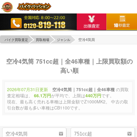
空冷4気筒
バイク買取査定
買取相場
ジャンル
空冷4気筒 751cc超｜全46車種｜上限買取額の
高い順
2026年07月31日更新
空冷4気筒｜751cc超｜全46車種
の買取
査定相場は、
66.1万円
が平均で、上限は
440万円
です。
現在、最も高く売れる車種は上限金額でZ1000MK2。 中古の取
引台数が最も多い車種はCB1100です。