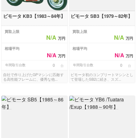
ビモータ KB3【1983～84年】
ビモータ SB3【1979～82年】
買取上限
買取上限
N/A
N/A
万円
万円
相場平均
相場平均
N/A
N/A
万円
万円
年間取引台数
0
年間取引台数
0
台
台
自社で作り上げたGPマシンに匹敵す
ビモータ初のコンプリートマシンとし
る高性能フレームに、優秀な他...
て登場したSB2に続き、スズ...