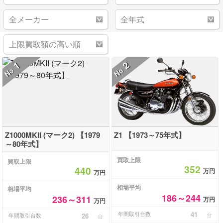
1
2
No
No
Z1000MKII (マーク2) 【1979
Z1 【1973～75年式】
～80年式】
買取上限
買取上限
352
440
万円
万円
相場平均
相場平均
186～244
236～311
万円
万円
年間取引台数
41
台
年間取引台数
26
台