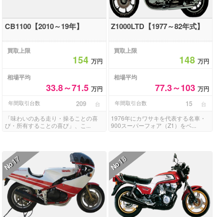
CB1100【2010～19年】
Z1000LTD【1977～82年式】
買取上限
買取上限
154
148
万円
万円
相場平均
相場平均
33.8～71.5
77.3～103
万円
万円
年間取引台数
209
年間取引台数
15
台
台
「味わいのある走り・操ることの喜
1976年にカワサキを代表する名車・
び・所有することの喜び」、こ...
900スーパーフォア（Z1）をベ...
17
18
No
No