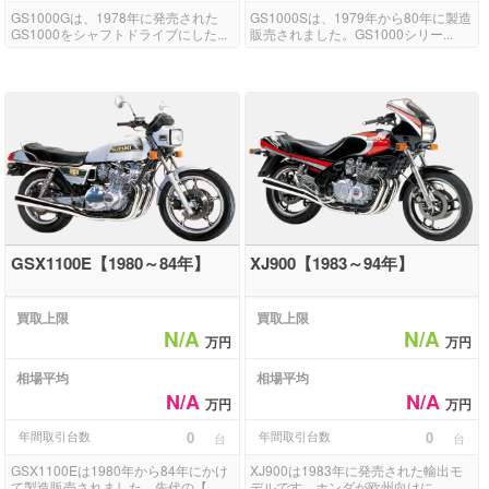
GS1000Gは、1978年に発売された
GS1000Sは、1979年から80年に製造
GS1000をシャフトドライブにした...
販売されました。GS1000シリー...
GSX1100E【1980～84年】
XJ900【1983～94年】
買取上限
買取上限
N/A
N/A
万円
万円
相場平均
相場平均
N/A
N/A
万円
万円
年間取引台数
0
年間取引台数
0
台
台
GSX1100Eは1980年から84年にかけ
XJ900は1983年に発売された輸出モ
て製造販売されました。先代の【...
デルです。ホンダが欧州向けに...