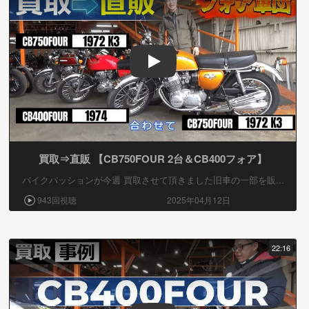
Play
買取⇒直販 【CB750FOUR 2台＆CB400フォア】
バイクパッションが今週 買取させて頂きました旧車の一部を販...
943回視聴
2025年04月12日
22:16