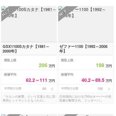
7
8
No
No
GSX1100Sカタナ【1981～
ゼファー1100【1992～2006
2000年】
年】
買取上限
買取上限
206
198
万円
万円
相場平均
相場平均
62.2～111
40.2～89.5
万円
万円
年間取引台数
66
年間取引台数
186
台
台
「ケルンの衝撃」という言葉と共に世
日本国内における750ccオーバーの排
界的ヒットマシンとなったの...
気量が解禁され、リッターバ...