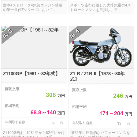
空冷4ストローク4気筒エンジン搭載
スポーツ走行に適した大排気量の4ス
の第一世代Zシリーズにおいて...
トロークマシンを目指し、市...
3
4
No
No
Z1100GP【1981～82年式】
Z1-R / Z1R-II【1978～80年
式】
買取上限
買取上限
308
246
万円
万円
相場平均
相場平均
68.8～140
174～204
万円
万円
年間取引台数
5
台
年間取引台数
13
台
Z1100GPは、1981年から82年にかけ
1972年に圧倒的なパフォーマンスを
て製造販売されました。 Z1系...
引っさげ、衝撃的なデビューを...