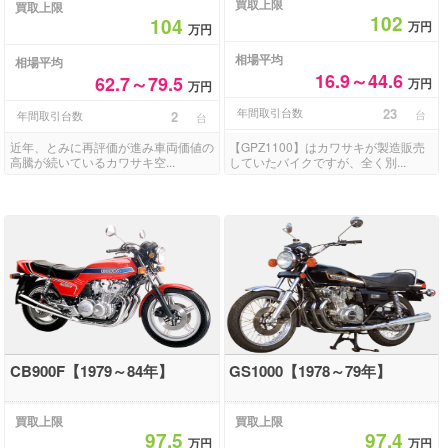
買取上限
買取上限
102
104
万円
万円
相場平均
相場平均
16.9～44.6
62.7～79.5
万円
万円
年間取引台数
23
台
年間取引台数
2
台
近年、とみに再評価が進み車両価値の
【GPZ1100】はカワサキが製造販売
高騰が続いているカワサキ空...
していたバイクですが、全く別...
CB900F【1979～84年】
GS1000【1978～79年】
買取上限
買取上限
97.5
97.4
万円
万円