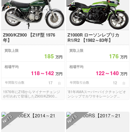
Z900/KZ900 【Z1F型 1976
Z1000R ローソンレプリカ
年】
R1/R2 【1982～83年】
買取上限
買取上限
185
176
万円
万円
相場平均
相場平均
118～142
122～140
万円
万円
年間取引台数
17
年間取引台数
12
台
台
1976年にZ1Bからマイナーチェンジ
’81年AMAスーパーバイクチャンピオ
が行われて登場したZ900/KZ900...
ンシップでカワサキレーシング...
13
14
No
No