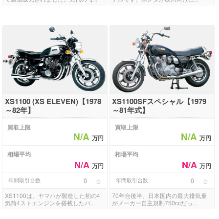
XS1100 (XS ELEVEN)【1978
XS1100SFスペシャル【1979
～82年】
～81年式】
買取上限
買取上限
N/A
N/A
万円
万円
相場平均
相場平均
N/A
N/A
万円
万円
年間取引台数
0
年間取引台数
0
台
台
XS1100は、ヤマハが製造した初の4
70年台後半、日本国内の最大排気量
気筒4ストエンジンを搭載したバ...
がメーカー自主規制750ccだっ...