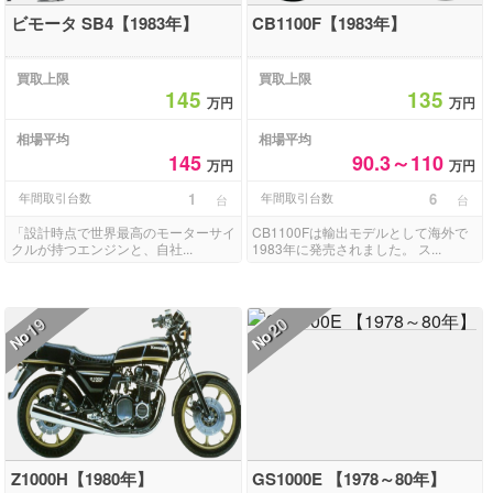
ビモータ SB4【1983年】
CB1100F【1983年】
買取上限
買取上限
145
135
万円
万円
相場平均
相場平均
145
90.3～110
万円
万円
年間取引台数
1
年間取引台数
6
台
台
「設計時点で世界最高のモーターサイ
CB1100Fは輸出モデルとして海外で
クルが持つエンジンと、自社...
1983年に発売されました。 ス...
19
20
No
No
Z1000H【1980年】
GS1000E 【1978～80年】