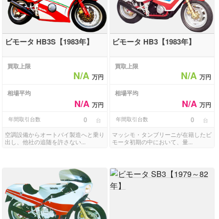
ビモータ HB3S【1983年】
ビモータ HB3【1983年】
買取上限
買取上限
N/A
N/A
万円
万円
相場平均
相場平均
N/A
N/A
万円
万円
年間取引台数
0
年間取引台数
0
台
台
空調設備からオートバイ製造へと乗り
マッシモ・タンブリーニが在籍したビ
出し、他社の追随を許さない...
モータ初期の中において、量...