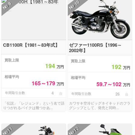
10
9
No
No
CB1100R【1981～83年式】
ゼファー1100RS【1996～
2002年】
買取上限
買取上限
194
192
万円
万円
相場平均
相場平均
165～179
59.7～102
万円
万円
年間取引台数
4
台
年間取引台数
26
台
「伝説」「レジェンド」という名で語
カワサキ空冷ビッグネイキッドのフラ
りつがれるバイクは幾つかあ...
グシップとして、発売と同時...
11
12
No
No