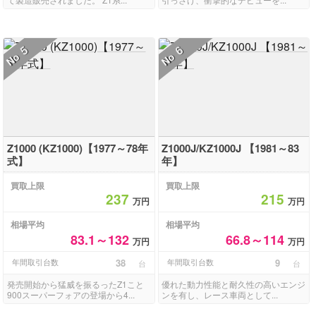
5
6
No
No
Z1000 (KZ1000)【1977～78年
Z1000J/KZ1000J 【1981～83
式】
年】
買取上限
買取上限
237
215
万円
万円
相場平均
相場平均
83.1～132
66.8～114
万円
万円
年間取引台数
38
年間取引台数
9
台
台
発売開始から猛威を振るったZ1こと
優れた動力性能と耐久性の高いエンジ
900スーパーフォアの登場から4...
ンを有し、レース車両として...