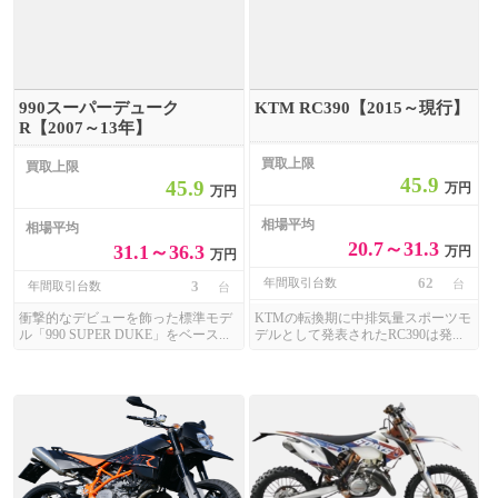
990スーパーデューク
KTM RC390【2015～現行】
R【2007～13年】
買取上限
買取上限
45.9
45.9
万円
万円
相場平均
相場平均
20.7～31.3
31.1～36.3
万円
万円
62
年間取引台数
台
3
年間取引台数
台
衝撃的なデビューを飾った標準モデ
KTMの転換期に中排気量スポーツモ
ル「990 SUPER DUKE」をベース...
デルとして発表されたRC390は発...