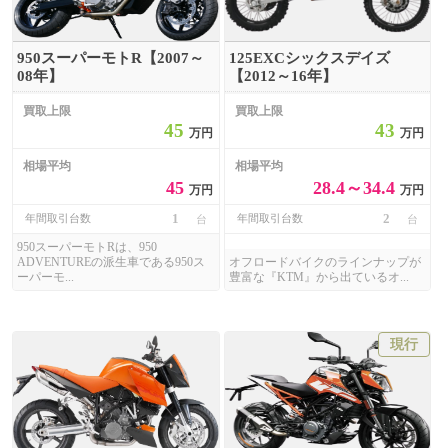
950スーパーモトR【2007～
125EXCシックスデイズ
08年】
【2012～16年】
買取上限
買取上限
45
43
万円
万円
相場平均
相場平均
45
28.4～34.4
万円
万円
1
2
年間取引台数
年間取引台数
台
台
950スーパーモトRは、950
ADVENTUREの派生車である950ス
オフロードバイクのラインナップが
ーパーモ...
豊富な『KTM』から出ているオ...
現行