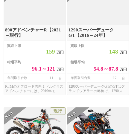
890アドベンチャーR【2021
1290スーパーデューク
～現行】
GT【2016～24年】
買取上限
買取上限
159
148
万円
万円
相場平均
相場平均
96.1～121
54.8～87.8
万円
万円
11
27
年間取引台数
年間取引台数
台
台
KTMのオフロード志向ミドルクラス
1290スーパーデュークGTのGTはグ
アドベンチャーには、2019年モ...
ランドツアラーの略称で、1290ス...
現行
8
9
No
No