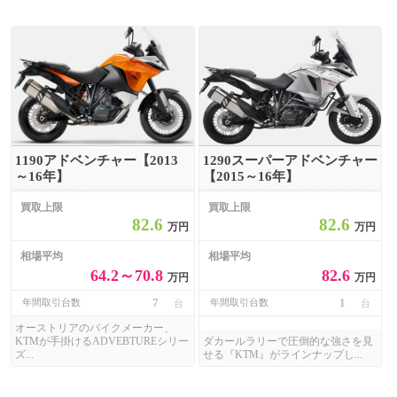
1190アドベンチャー【2013
1290スーパーアドベンチャー
～16年】
【2015～16年】
買取上限
買取上限
82.6
82.6
万円
万円
相場平均
相場平均
64.2～70.8
82.6
万円
万円
7
1
年間取引台数
年間取引台数
台
台
オーストリアのバイクメーカー、
KTMが手掛けるADVEBTUREシリー
ダカールラリーで圧倒的な強さを見
ズ...
せる『KTM』がラインナップし...