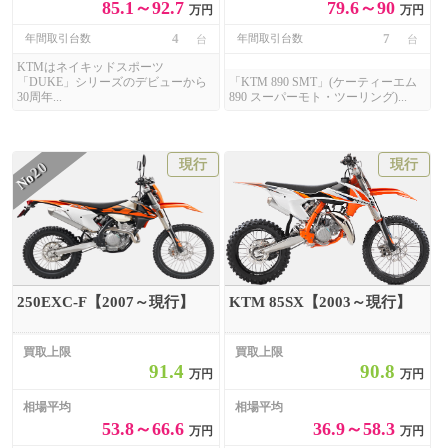
85.1～92.7
79.6～90
万円
万円
4
7
年間取引台数
年間取引台数
台
台
KTMはネイキッドスポーツ
「DUKE」シリーズのデビューから
「KTM 890 SMT」(ケーティーエム
30周年...
890 スーパーモト・ツーリング)...
現行
現行
20
No
250EXC-F【2007～現行】
KTM 85SX【2003～現行】
買取上限
買取上限
91.4
90.8
万円
万円
相場平均
相場平均
53.8～66.6
36.9～58.3
万円
万円