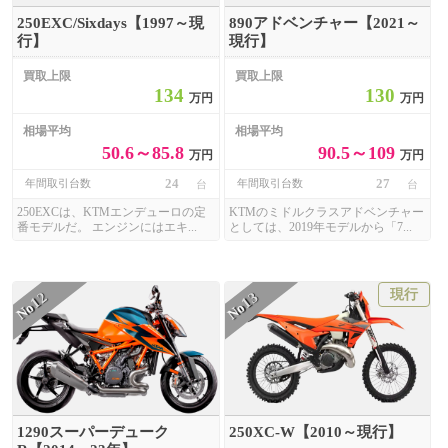
250EXC/Sixdays【1997～現
890アドベンチャー【2021～
行】
現行】
買取上限
買取上限
134
130
万円
万円
相場平均
相場平均
50.6～85.8
90.5～109
万円
万円
24
27
年間取引台数
年間取引台数
台
台
250EXCは、KTMエンデューロの定
KTMのミドルクラスアドベンチャー
番モデルだ。 エンジンにはエキ...
としては、2019年モデルから「7...
現行
12
13
No
No
1290スーパーデューク
250XC-W【2010～現行】