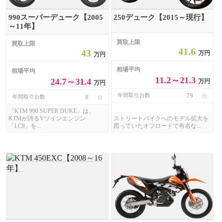
990スーパーデューク【2005
250デューク【2015～現行】
～11年】
買取上限
買取上限
41.6
43
万円
万円
相場平均
相場平均
11.2～21.3
24.7～31.4
万円
万円
79
年間取引台数
台
8
年間取引台数
台
「KTM 990 SUPER DUKE」は、
KTMが誇るVツインエンジン
ストリートバイクへのモデル拡大を
「LC8」を...
図っていたオフロードで有名な...