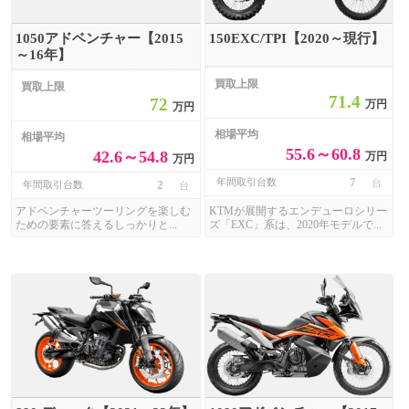
1050アドベンチャー【2015
150EXC/TPI【2020～現行】
～16年】
買取上限
買取上限
71.4
72
万円
万円
相場平均
相場平均
55.6～60.8
42.6～54.8
万円
万円
7
年間取引台数
台
2
年間取引台数
台
アドベンチャーツーリングを楽しむ
KTMが展開するエンデューロシリー
ための要素に答えるしっかりと...
ズ「EXC」系は、2020年モデルで...