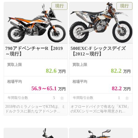
現行
現行
790アドベンチャーR【2019
500EXC-F シックスデイズ
～現行】
【2012～現行】
買取上限
買取上限
82.6
82.2
万円
万円
相場平均
相場平均
56.9～65.1
82.2
万円
万円
5
1
年間取引台数
年間取引台数
台
台
2018年のミラノショーでKTMは、ミ
オフロードバイクで有名な「KTM」
ドルクラスに新たなアドベンチ...
のEXCシリーズに毎年用意され...