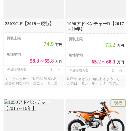
250XC-F【2019～現行】
1090アドベンチャーR【2017
～20年】
買取上限
買取上限
74.9
73.2
万円
万円
相場平均
相場平均
58.3～65.8
65.2～68.1
万円
万円
3
年間取引台数
台
2
年間取引台数
台
モトクロッサー「KTM 250 SX-F」
KTMの名が世に知られるようになっ
の爆発的なパワーユニットと、エ...
たのは、ダカール・ラリーでの...
現行