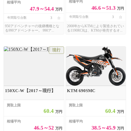
相場平均
相場平均
46.6～51.3
47.9～54.4
万円
万円
3
年間取引台数
台
3
年間取引台数
台
950アドベンチャーの後継機種とな
2008年からKTMにより製造されてい
る990アドベンチャー。 990ア...
る1190RC8は、KTMが発売するオ...
現行
150XC-W【2017～現行】
KTM 690SMC
買取上限
買取上限
60.4
60.4
万円
万円
相場平均
相場平均
46.5～52
38.5～45.9
万円
万円