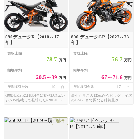
690デュークR【2010～17
890 デュークGP【2022～23
年】
年】
買取上限
買取上限
78.7
76.7
万円
万円
相場平均
相場平均
20.5～39
67～71.6
万円
万円
19
17
年間取引台数
年間取引台数
台
台
690DUKE Rは1994年に初代LC4エン
最小クラスの125ccからビッグサイズ
ジンを搭載して登場した620DUKE...
の1290ccまで異なる排気量ク...
現行