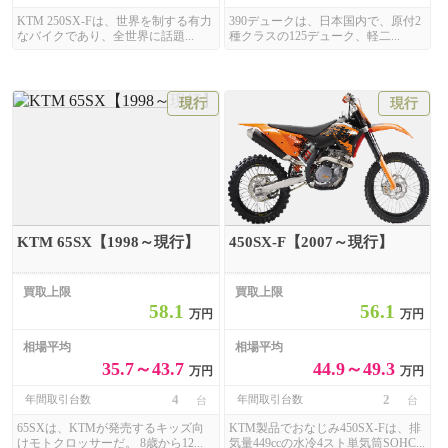
KTM 250SX-Fは、世界を制する有力
390デュークは、日本国内で、原付2
なバイクであり、全世界に話題...
種クラスの125デューク、軽二...
現行
現行
KTM 65SX【1998～現行】
450SX-F【2007～現行】
買取上限
買取上限
58.1
56.1
万円
万円
相場平均
相場平均
35.7～43.7
44.9～49.3
万円
万円
4
2
年間取引台数
年間取引台数
台
台
65SXは、KTMが発売するキッズ向
KTM製品でおなじみ450SX-Fは、排
けモトクロッサーだ。 8歳から12...
気量449ccの水冷4スト単気筒SOHC...