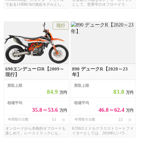
である1190RC8の強化モデルとし...
として、世界中のオフロードラ...
現行
690エンデューロR【2009～
890 デュークR【2020～23
現行】
年】
買取上限
買取上限
84.9
83.8
万円
万円
相場平均
相場平均
35.8～53.6
46.8～62.4
万円
万円
15
22
年間取引台数
年間取引台数
台
台
オンロードから本格的オフロードも
KTMのミドルクラスストリートファ
楽しめて、レーストラックにも...
イターとしては、2018年にパラ...