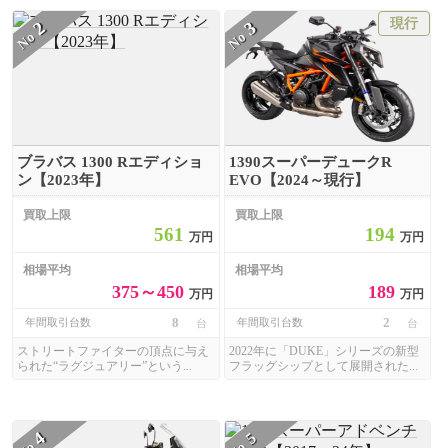
現行
2
3
No
No
ブラバス 1300 Rエディショ
1390スーパーデュークR
ン【2023年】
EVO【2024～現行】
買取上限
買取上限
561
194
万円
万円
相場平均
相場平均
375～450
189
万円
万円
8
2
年間取引台数
年間取引台数
台
台
ストリートファイターの頂点に与え
2022年に「DUKE」シリーズの新型
られた“ラグジュアリー”という...
フラッグシップとして展開された...
4
5