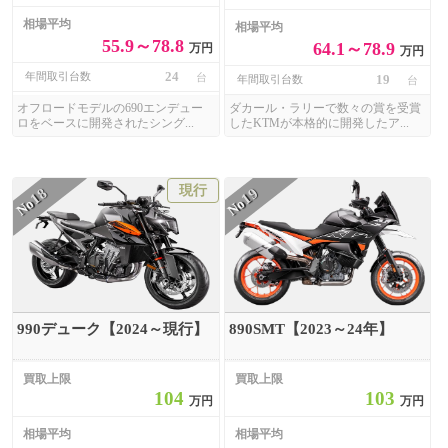
相場平均
相場平均
55.9～78.8
64.1～78.9
万円
万円
24
年間取引台数
台
19
年間取引台数
台
オフロードモデルの690エンデュー
ダカール・ラリーで数々の賞を受賞
ロをベースに開発されたシング...
したKTMが本格的に開発したア...
現行
18
19
No
No
990デューク【2024～現行】
890SMT【2023～24年】
買取上限
買取上限
104
103
万円
万円
相場平均
相場平均