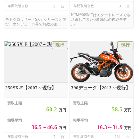
2
3
年間取引台数
年間取引台数
台
台
KTM690SMCはモタードレースでも
モトクロッサー「SX」シリーズと並
活躍してきた660 SMCの後継モデ
び、エンデューロ界で無敵の強...
ル...
現行
現行
250SX-F【2007～現行】
390デューク【2013～現行】
買取上限
買取上限
60.2
58.5
万円
万円
相場平均
相場平均
36.5～46.6
16.3～31.9
万円
万円
7
231
年間取引台数
年間取引台数
台
台