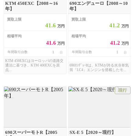
KTM 450EXC【2008～16
690エンデューロ【2008～10
年】
年】
買取上限
買取上限
41.6
41.2
万円
万円
相場平均
相場平均
41.6
41.2
万円
万円
1
1
年間取引台数
年間取引台数
台
台
KTM 450EXCはヨーロッパの道路交
通法に基づき、KTM 400EXCを原
690ｴﾝﾃﾞｭｰﾛは、KTMが誇る水冷単気
点...
筒「LC4」エンジンを搭載したモ...
現行
690スーパーモトR【2005
SX-E 5【2020～現行】