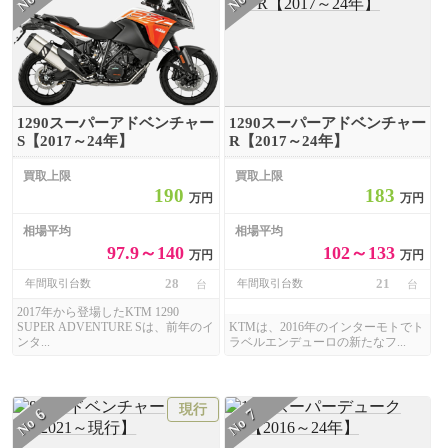
No
No
1290スーパーアドベンチャー
1290スーパーアドベンチャー
S【2017～24年】
R【2017～24年】
買取上限
買取上限
190
183
万円
万円
相場平均
相場平均
97.9～140
102～133
万円
万円
28
21
年間取引台数
年間取引台数
台
台
2017年から登場したKTM 1290
SUPER ADVENTURE Sは、前年のイ
KTMは、2016年のインターモトでト
ンタ...
ラベルエンデューロの新たなフ...
現行
6
7
No
No