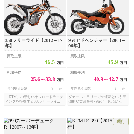
350フリーライド【2012～17
950アドベンチャー【2003～
年】
06年】
買取上限
買取上限
46.5
45.9
万円
万円
相場平均
相場平均
25.6～33.8
40.9～42.7
万円
万円
8
2
年間取引台数
年間取引台数
台
台
「KTM」の新しいオフロードライデ
ダカール・ラリーでの連覇という圧
ィングを提案する350フリーライ...
倒的な実績を引っ提げ、KTMが...
現行