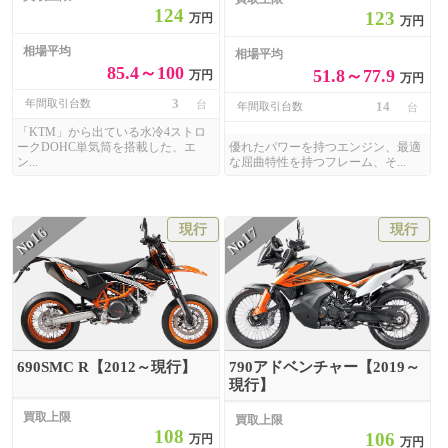
124
123
万円
万円
相場平均
相場平均
85.4～100
51.8～77.9
万円
万円
3
年間取引台数
台
14
年間取引台数
台
「KTM」から出ている水冷4ストロ
ークDOHC単気筒を搭載した、エ
優れたパワーを持つエンジン、最適
ン...
な屈曲特性を持つフレーム、そ...
現行
現行
16
17
No
No
690SMC R【2012～現行】
790アドベンチャー【2019～
現行】
買取上限
買取上限
108
106
万円
万円