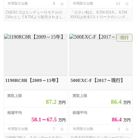
8
12
年間取引台数
年間取引台数
台
台
250EXC-Fはエンデューロモデルの
「小さい戦士、KTM 85SX」 KTM
250ccとしてKTMより販売されまし...
85SXは水冷2ストロークのシング...
現行
1190RC8R【2009～15年】
500EXC-F【2017～現行】
買取上限
買取上限
87.2
86.4
万円
万円
相場平均
相場平均
58.1～67.5
86.4
万円
万円
7
1
年間取引台数
年間取引台数
台
台
1190RC8Rは、スタンダードモデル
公道走行可能なエンデューロマシン