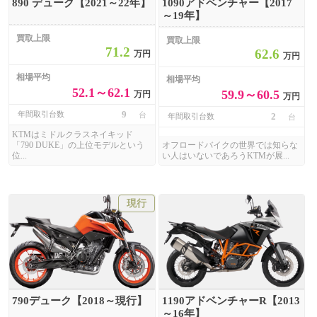
890 デューク【2021～22年】
1090アドベンチャー【2017
～19年】
買取上限
買取上限
71.2
62.6
万円
万円
相場平均
相場平均
52.1～62.1
59.9～60.5
万円
万円
9
年間取引台数
台
2
年間取引台数
台
KTMはミドルクラスネイキッド
「790 DUKE」の上位モデルという
オフロードバイクの世界では知らな
位...
い人はいないであろうKTMが展...
現行
790デューク【2018～現行】
1190アドベンチャーR【2013
～16年】