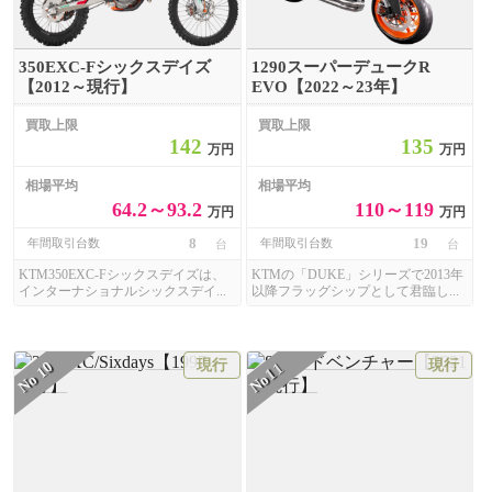
350EXC-Fシックスデイズ
1290スーパーデュークR
【2012～現行】
EVO【2022～23年】
買取上限
買取上限
142
135
万円
万円
相場平均
相場平均
64.2～93.2
110～119
万円
万円
8
19
年間取引台数
年間取引台数
台
台
KTM350EXC-Fシックスデイズは、
KTMの「DUKE」シリーズで2013年
インターナショナルシックスデイ...
以降フラッグシップとして君臨し...
現行
現行
11
10
No
No