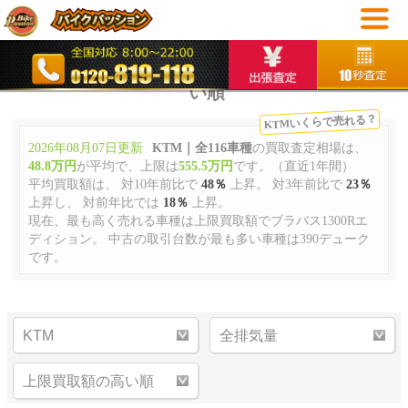
KTM
バイク買取査定
買取相場
KTM買取査定｜全116車種｜ 上限買取額の高
い順
KTMいくらで売れる？
2026年08月07日更新
KTM｜全116車種
の買取査定相場は、
48.8万円
が平均で、上限は
555.5万円
です。（直近1年間）
平均買取額は、 対10年前比で
48％
上昇。 対3年前比で
23％
上昇し、 対前年比では
18％
上昇。
現在、最も高く売れる車種は上限買取額でブラバス1300Rエ
ディション。 中古の取引台数が最も多い車種は390デューク
です。