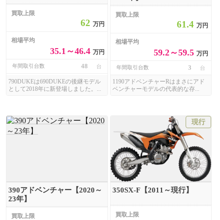
買取上限
買取上限
62
61.4
万円
万円
相場平均
相場平均
35.1～46.4
59.2～59.5
万円
万円
48
年間取引台数
台
3
年間取引台数
台
790DUKEは690DUKEの後継モデル
1190アドベンチャーRはまさにアド
として2018年に新登場しました。...
ベンチャーモデルの代表的な存...
現行
390アドベンチャー【2020～
350SX-F【2011～現行】
23年】
買取上限
買取上限