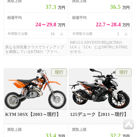
買取上限
買取上限
37.3
36.5
万円
万円
相場平均
相場平均
24～29.8
22.7～28.4
万円
万円
26
2
年間取引台数
年間取引台数
台
台
640 LC4 ADVENTUREはKTMの
異なる排気量クラスでラインアップ
LC4（「LC4」とは1987年にKTM社
を展開しているKTMの「アドベ...
がダカ...
現行
現行
KTM 50SX【2003～現行】
125デューク【2011～現行】
買取上限
買取上限
33.4
32.2
万円
万円