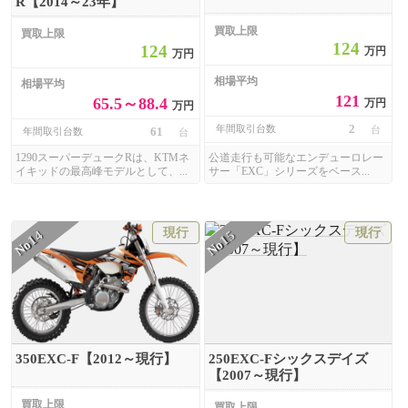
R【2014～23年】
買取上限
買取上限
124
124
万円
万円
相場平均
相場平均
121
65.5～88.4
万円
万円
2
年間取引台数
台
61
年間取引台数
台
1290スーパーデュークRは、KTMネ
公道走行も可能なエンデューロレー
イキッドの最高峰モデルとして、...
サー「EXC」シリーズをベース...
現行
現行
14
15
No
No
350EXC-F【2012～現行】
250EXC-Fシックスデイズ
【2007～現行】
買取上限
買取上限