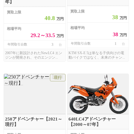
年】
買取上限
買取上限
38
40.8
万円
万円
相場平均
相場平均
38
29.2～33.5
万円
万円
1
年間取引台数
台
3
年間取引台数
台
2007年に新設計されたNewLC4 エン
KTM SX-E 5は単なる子供向けの電
ジンが開発され、そのエンジン...
動バイクではなく、未来のチャン...
現行
250アドベンチャー【2021～
640LC4アドベンチャー
現行】
【2000～07年】