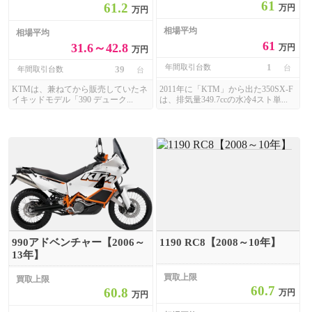
61
61.2
万円
万円
相場平均
相場平均
61
31.6～42.8
万円
万円
1
年間取引台数
台
39
年間取引台数
台
KTMは、兼ねてから販売していたネ
2011年に「KTM」から出た350SX-F
イキッドモデル「390 デューク...
は、排気量349.7ccの水冷4スト単...
990アドベンチャー【2006～
1190 RC8【2008～10年】
13年】
買取上限
買取上限
60.7
60.8
万円
万円