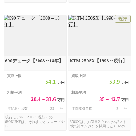
現行
690デューク【2008～18年】
KTM 250SX【1998～現行】
買取上限
買取上限
54.1
53.9
万円
万円
相場平均
相場平均
20.4～33.6
35～42.7
万円
万円
23
2
年間取引台数
年間取引台数
台
台
現行モデル（2012〜現行）の
690DUKEは、それまでオフロードや
250SXは、排気量249ccの水冷2スト
レ...
単気筒エンジンを採用したKTMの...