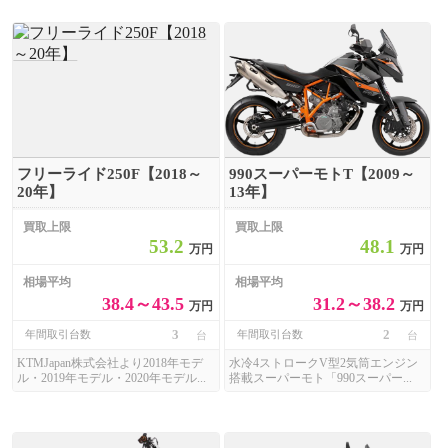
フリーライド250F【2018～
990スーパーモトT【2009～
20年】
13年】
買取上限
買取上限
53.2
48.1
万円
万円
相場平均
相場平均
38.4～43.5
31.2～38.2
万円
万円
3
2
年間取引台数
年間取引台数
台
台
KTMJapan株式会社より2018年モデ
水冷4ストロークV型2気筒エンジン
ル・2019年モデル・2020年モデル...
搭載スーパーモト「990スーパー...